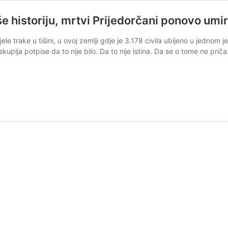
 historiju, mrtvi Prijedorčani ponovo umir
jele trake u tišini, u ovoj zemlji gdje je 3.178 civila ubijeno u jedno
skuplja potpise da to nije bilo. Da to nije istina. Da se o tome ne prič