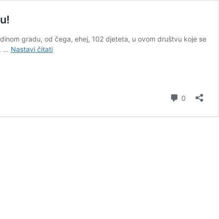
u!
m jedinom gradu, od čega, ehej, 102 djeteta, u ovom društvu koje se
DRAGAN
a. …
Nastavi čitati
BURSAĆ:
Kad
ratni
zločinac
komentar
0
piše
historiju,
mrtvi
Prijedorčani
ponovo
umiru!