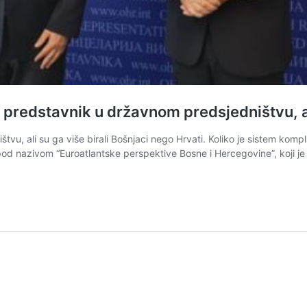
redstavnik u državnom predsjedništvu, ali 
u, ali su ga više birali Bošnjaci nego Hrvati. Koliko je sistem kompl
od nazivom “Euroatlantske perspektive Bosne i Hercegovine”, koji j