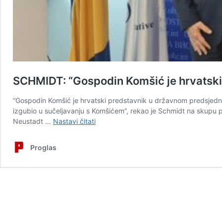
SCHMIDT: “Gospodin Komšić je hrvatski p
“Gospodin Komšić je hrvatski predstavnik u državnom predsjedništv
izgubio u sučeljavanju s Komšićem”, rekao je Schmidt na skupu p
SCHMIDT:
Neustadt …
Nastavi čitati
“Gospodin
Komšić
Proglas
je
hrvatski
predstavnik
u
državnom
predsjedništvu,
ali