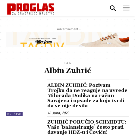
- Advertisement -
TAG
Albin Zuhrić
ALBIN ZUHRIĆ: Pozivam
Trojku da ne reaguje na uvrede
Milorada Dodika na račun
Sarajeva i opsade za koju tvrdi
da se nije desila
16 Juna, 2023
DRUŠTVO
ZUHRIĆ PORUČIO SCHMIDTU:
Vaše ‘balansiranje’ često prati
davanje HDZ-u i Čoviću!