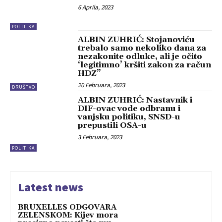
6 Aprila, 2023
POLITIKA
ALBIN ZUHRIĆ: Stojanoviću
trebalo samo nekoliko dana za
nezakonite odluke, ali je očito
‘legitimno’ kršiti zakon za račun
HDZ”
20 Februara, 2023
DRUŠTVO
ALBIN ZUHRIĆ: Nastavnik i
DIF-ovac vode odbranu i
vanjsku politiku, SNSD-u
prepustili OSA-u
3 Februara, 2023
POLITIKA
Latest news
BRUXELLES ODGOVARA
ZELENSKOM: Kijev mora