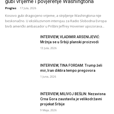
gubi vrijeme i povjerenje Washingtona
Proglas
-
17 Jula, 2026
Kosovo gubi dragocjeno vrijeme, a strpljenje Washingtona nije
beskonačno. U ekskluzivnom intervjuu za Radio Slobodna Evropa
bivši američki ambasador u Prištini Jeffrey Hovenier upozorava...
INTERVIEW, VLADIMIR ARSENIJEVIĆ:
Mržnja se u Srbiji planski proizvodi
13 Jula, 2026
INTERVIEW, TINA FORDAM: Trump želi
mir, Iran diktira tempo pregovora
1 Juna, 2026
INTERVIEW, MILIVOJ BEŠLIN: Nezavisna
Crna Gora zaustavila je velikodržavni
projekat Srbije
9 Maja, 2026