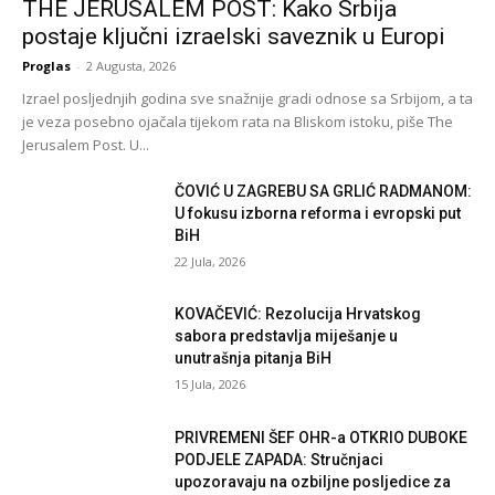
THE JERUSALEM POST: Kako Srbija
postaje ključni izraelski saveznik u Europi
Proglas
-
2 Augusta, 2026
Izrael posljednjih godina sve snažnije gradi odnose sa Srbijom, a ta
je veza posebno ojačala tijekom rata na Bliskom istoku, piše The
Jerusalem Post. U...
ČOVIĆ U ZAGREBU SA GRLIĆ RADMANOM:
U fokusu izborna reforma i evropski put
BiH
22 Jula, 2026
KOVAČEVIĆ: Rezolucija Hrvatskog
sabora predstavlja miješanje u
unutrašnja pitanja BiH
15 Jula, 2026
PRIVREMENI ŠEF OHR-a OTKRIO DUBOKE
PODJELE ZAPADA: Stručnjaci
upozoravaju na ozbiljne posljedice za