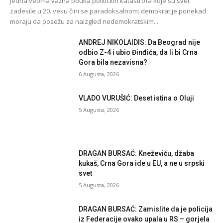
Jedna veoma važna pouka političkih katastrofa koje su svet
zadesile u 20. veku čini se paradoksalnom: demokratije ponekad
moraju da posežu za naizgled nedemokratskim...
ANDREJ NIKOLAIDIS: Da Beograd nije
odbio Z-4 i ubio Đinđića, da li bi Crna
Gora bila nezavisna?
6 Augusta, 2026
VLADO VURUŠIĆ: Deset istina o Oluji
5 Augusta, 2026
DRAGAN BURSAĆ: Kneževiću, džaba
kukaš, Crna Gora ide u EU, a ne u srpski
svet
5 Augusta, 2026
DRAGAN BURSAĆ: Zamislite da je policija
iz Federacije ovako upala u RS – gorjela