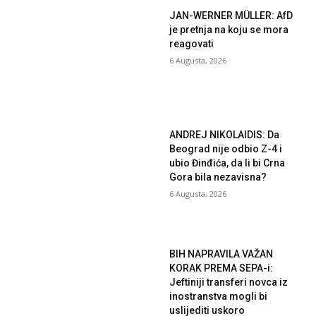
JAN-WERNER MÜLLER: AfD
je pretnja na koju se mora
reagovati
6 Augusta, 2026
ANDREJ NIKOLAIDIS: Da
Beograd nije odbio Z-4 i
ubio Đinđića, da li bi Crna
Gora bila nezavisna?
6 Augusta, 2026
BIH NAPRAVILA VAŽAN
KORAK PREMA SEPA-i:
Jeftiniji transferi novca iz
inostranstva mogli bi
uslijediti uskoro