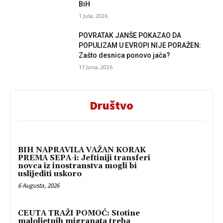
BiH
1 Jula, 2026
POVRATAK JANŠE POKAZAO DA
POPULIZAM U EVROPI NIJE PORAŽEN:
Zašto desnica ponovo jača?
17 Juna, 2026
Društvo
BIH NAPRAVILA VAŽAN KORAK
PREMA SEPA-i: Jeftiniji transferi
novca iz inostranstva mogli bi
uslijediti uskoro
6 Augusta, 2026
CEUTA TRAŽI POMOĆ: Stotine
maloljetnih migranata treba