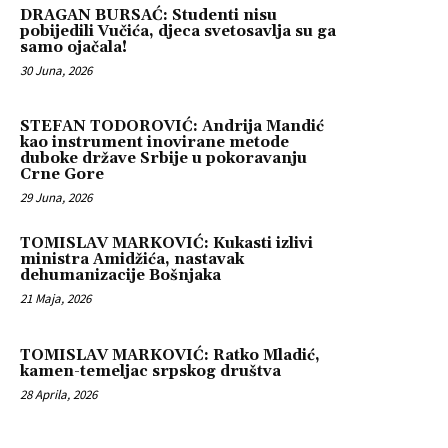
DRAGAN BURSAĆ: Studenti nisu
pobijedili Vučića, djeca svetosavlja su ga
samo ojačala!
30 Juna, 2026
STEFAN TODOROVIĆ: Andrija Mandić
kao instrument inovirane metode
duboke države Srbije u pokoravanju
Crne Gore
29 Juna, 2026
TOMISLAV MARKOVIĆ: Kukasti izlivi
ministra Amidžića, nastavak
dehumanizacije Bošnjaka
21 Maja, 2026
TOMISLAV MARKOVIĆ: Ratko Mladić,
kamen-temeljac srpskog društva
28 Aprila, 2026