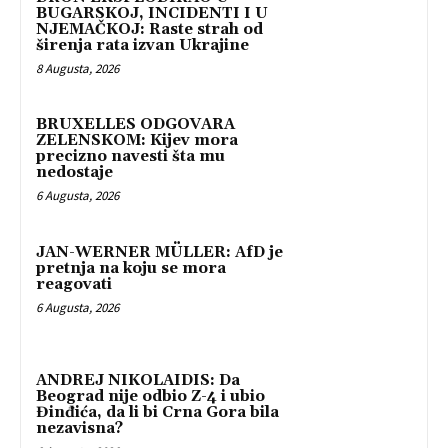
BUGARSKOJ, INCIDENTI I U
NJEMAČKOJ: Raste strah od
širenja rata izvan Ukrajine
8 Augusta, 2026
BRUXELLES ODGOVARA
ZELENSKOM: Kijev mora
precizno navesti šta mu
nedostaje
6 Augusta, 2026
JAN-WERNER MÜLLER: AfD je
pretnja na koju se mora
reagovati
6 Augusta, 2026
ANDREJ NIKOLAIDIS: Da
Beograd nije odbio Z-4 i ubio
Đinđića, da li bi Crna Gora bila
nezavisna?