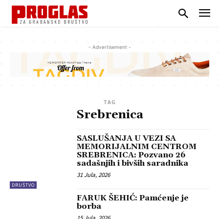
- Advertisement -
TAG
Srebrenica
SASLUŠANJA U VEZI SA
MEMORIJALNIM CENTROM
SREBRENICA: Pozvano 26
sadašnjih i bivših saradnika
31 Jula, 2026
DRUŠTVO
FARUK ŠEHIĆ: Pamćenje je
borba
15 Jula, 2026