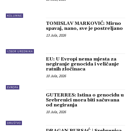
KOLUMNE
TOMISLAV MARKOVIĆ: Mirno
spavaj, nano, sve je postreljano
13 Jula, 2026
IZBOR UREDNIKA
EU: U Evropi nema mjesta za
negiranje genocida i veličanje
ratnih zločinaca
10 Jula, 2026
EVROPA
GUTERRES: Istina o genocidu u
Srebrenici mora biti sačuvana
od negiranja
10 Jula, 2026
DRUŠTVO
DRAGAN BURSAĆ | Srebrenica,