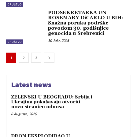
DRUŠTVO
PODSEKRETARKA UN
ROSEMARY DiCARLO U BIH:
Snažna poruka podrške
povodom 30. godišnjice
genocida u Srebrenici
10 Jula, 2025
DRUŠTVO
1
2
3
Latest news
ZELENSKI U BEOGRADU: Srbija i
Ukrajina pokušavaju otvoriti
novu stranicu odnosa
8 Augusta, 2026
DRON EKSPLODIRAO U