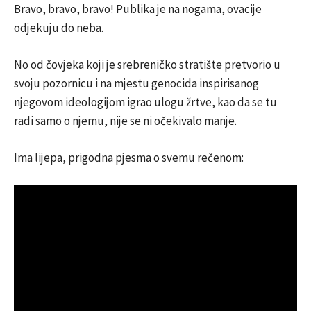
Bravo, bravo, bravo! Publika je na nogama, ovacije
odjekuju do neba.
No od čovjeka koji je srebreničko stratište pretvorio u
svoju pozornicu i na mjestu genocida inspirisanog
njegovom ideologijom igrao ulogu žrtve, kao da se tu
radi samo o njemu, nije se ni očekivalo manje.
Ima lijepa, prigodna pjesma o svemu rečenom: