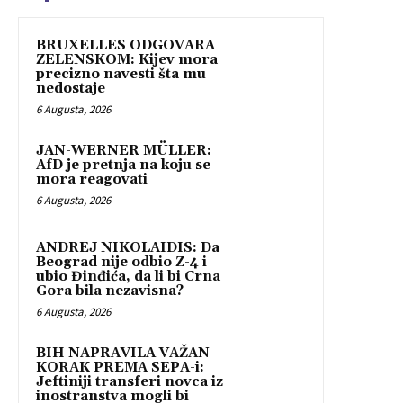
BRUXELLES ODGOVARA
ZELENSKOM: Kijev mora
precizno navesti šta mu
nedostaje
6 Augusta, 2026
JAN-WERNER MÜLLER:
AfD je pretnja na koju se
mora reagovati
6 Augusta, 2026
ANDREJ NIKOLAIDIS: Da
Beograd nije odbio Z-4 i
ubio Đinđića, da li bi Crna
Gora bila nezavisna?
6 Augusta, 2026
BIH NAPRAVILA VAŽAN
KORAK PREMA SEPA-i:
Jeftiniji transferi novca iz
inostranstva mogli bi