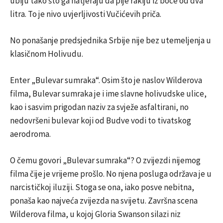
ubiju tako što ga natjeraju da pije rakiju iz boce od dva
litra. To je nivo uvjerljivosti Vučićevih priča.
No ponašanje predsjednika Srbije nije bez utemeljenja u
klasičnom Holivudu.
Enter „Bulevar sumraka“. Osim što je naslov Wilderova
filma, Bulevar sumraka je i ime slavne holivudske ulice,
kao i sasvim prigodan naziv za svježe asfaltirani, no
nedovršeni bulevar koji od Budve vodi to tivatskog
aerodroma.
O čemu govori „Bulevar sumraka“? O zvijezdi nijemog
filma čije je vrijeme prošlo. No njena posluga održava je u
narcističkoj iluziji. Stoga se ona, iako posve nebitna,
ponaša kao najveća zvijezda na svijetu. Završna scena
Wilderova filma, u kojoj Gloria Swanson silazi niz