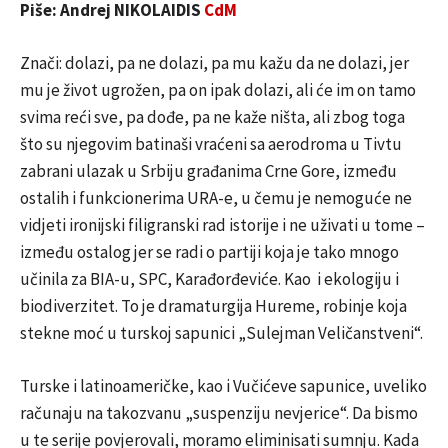
Piše: Andrej NIKOLAIDIS
CdM
Znači: dolazi, pa ne dolazi, pa mu kažu da ne dolazi, jer
mu je život ugrožen, pa on ipak dolazi, ali će im on tamo
svima reći sve, pa dođe, pa ne kaže ništa, ali zbog toga
što su njegovim batinaši vraćeni sa aerodroma u Tivtu
zabrani ulazak u Srbiju građanima Crne Gore, između
ostalih i funkcionerima URA-e, u čemu je nemoguće ne
vidjeti ironijski filigranski rad istorije i ne uživati u tome –
između ostalog jer se radi o partiji koja je tako mnogo
učinila za BIA-u, SPC, Karađorđeviće. Kao i ekologiju i
biodiverzitet. To je dramaturgija Hureme, robinje koja
stekne moć u turskoj sapunici „Sulejman Veličanstveni“.
Turske i latinoameričke, kao i Vučićeve sapunice, uveliko
računaju na takozvanu „suspenziju nevjerice“. Da bismo
u te serije povjerovali, moramo eliminisati sumnju. Kada