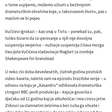
u tome uspijemo, možemo uživati u bezbrojnim
dramaturškim obratima koje, u takozvanom životu, pas s
maslom ne bi pojeo.
Vučićevi igrokazi – kao onaj u Tivtu – ponekad su, pak,
toliko bizarni da za vjerovanje u njih nije dovoljna
suspenzija nevjerice – nužna je suspenzija čitava mozga.
Vascijela Vučićeva vladavina je Magbet za zombije:
Shakespeare for braindead.
U neko zlo doba devedesetih, zlatnih godina piratskih
video-kaseta, naletio sam na epizodu brazilske serije – u
odnosu na koju je „Kasandru“ odlikovala dramaturška
strogost BBC-jevih produkcija – koja je govorila o
dječaku od 11 godina koji je alkoholičar i ima cirozu jetre.
Zlikovci sa slamnatim šeširima a bez zuba ga uhvate i