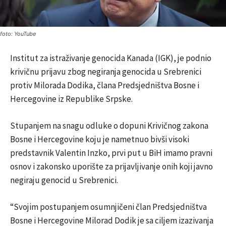
foto: YouTube
Institut za istraživanje genocida Kanada (IGK), je podnio
krivičnu prijavu zbog negiranja genocida u Srebrenici
protiv Milorada Dodika, člana Predsjedništva Bosne i
Hercegovine iz Republike Srpske.
Stupanjem na snagu odluke o dopuni Krivičnog zakona
Bosne i Hercegovine koju je nametnuo bivši visoki
predstavnik Valentin Inzko, prvi put u BiH imamo pravni
osnov i zakonsko uporište za prijavljivanje onih koji javno
negiraju genocid u Srebrenici.
“Svojim postupanjem osumnjičeni član Predsjedništva
Bosne i Hercegovine Milorad Dodik je sa ciljem izazivanja