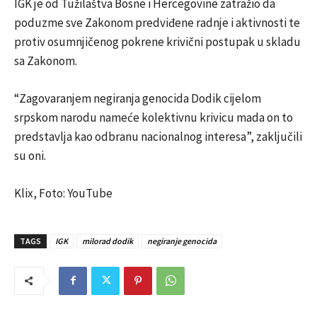
IGK je od Tužilaštva Bosne i Hercegovine zatražio da
poduzme sve Zakonom predviđene radnje i aktivnosti te
protiv osumnjičenog pokrene krivični postupak u skladu
sa Zakonom.
“Zagovaranjem negiranja genocida Dodik cijelom
srpskom narodu nameće kolektivnu krivicu mada on to
predstavlja kao odbranu nacionalnog interesa”, zaključili
su oni.
Klix, Foto: YouTube
TAGS
IGK
milorad dodik
negiranje genocida