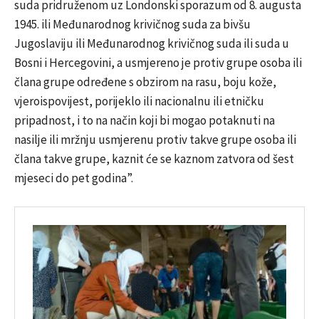
suda pridruženom uz Londonski sporazum od 8. augusta
1945. ili Međunarodnog krivičnog suda za bivšu
Jugoslaviju ili Međunarodnog krivičnog suda ili suda u
Bosni i Hercegovini, a usmjereno je protiv grupe osoba ili
člana grupe određene s obzirom na rasu, boju kože,
vjeroispovijest, porijeklo ili nacionalnu ili etničku
pripadnost, i to na način koji bi mogao potaknuti na
nasilje ili mržnju usmjerenu protiv takve grupe osoba ili
člana takve grupe, kaznit će se kaznom zatvora od šest
mjeseci do pet godina”.