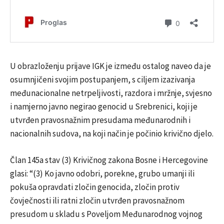
U obrazloženju prijave IGK je između ostalog naveo da je
osumnjičeni svojim postupanjem, s ciljem izazivanja
međunacionalne netrpeljivosti, razdora i mržnje, svjesno
i namjerno javno negirao genocid u Srebrenici, koji je
utvrđen pravosnažnim presudama međunarodnih i
nacionalnih sudova, na koji način je počinio krivično djelo.
Član 145a stav (3) Krivičnog zakona Bosne i Hercegovine
glasi: “(3) Ko javno odobri, porekne, grubo umanji ili
pokuša opravdati zločin genocida, zločin protiv
čovječnosti ili ratni zločin utvrđen pravosnažnom
presudom u skladu s Poveljom Međunarodnog vojnog