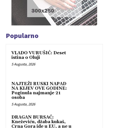
Popularno
VLADO VURUŠIĆ: Deset
istina o Oluji
5 Augusta, 2026
NAJTEŽI RUSKI NAPAD
NA KIJEV OVE GODINE:
Poginula najmanje 21
osoba
5 Augusta, 2026
DRAGAN BURSAĆ:
Kneževiću, džaba kukaš,
Crna Gora ide u EU, a ne u