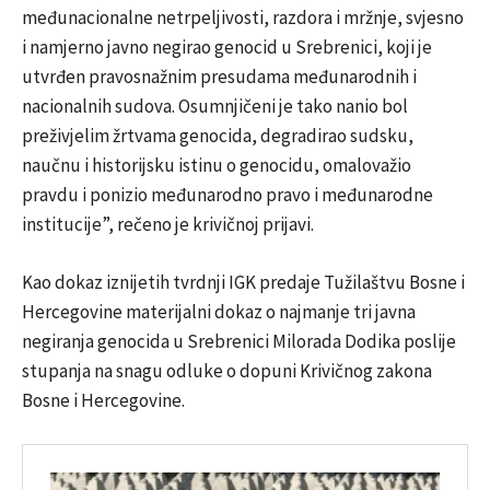
međunacionalne netrpeljivosti, razdora i mržnje, svjesno
i namjerno javno negirao genocid u Srebrenici, koji je
utvrđen pravosnažnim presudama međunarodnih i
nacionalnih sudova. Osumnjičeni je tako nanio bol
preživjelim žrtvama genocida, degradirao sudsku,
naučnu i historijsku istinu o genocidu, omalovažio
pravdu i ponizio međunarodno pravo i međunarodne
institucije”, rečeno je krivičnoj prijavi.
Kao dokaz iznijetih tvrdnji IGK predaje Tužilaštvu Bosne i
Hercegovine materijalni dokaz o najmanje tri javna
negiranja genocida u Srebrenici Milorada Dodika poslije
stupanja na snagu odluke o dopuni Krivičnog zakona
Bosne i Hercegovine.