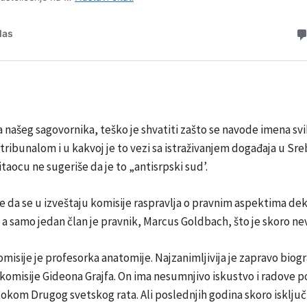
našeg sagovornika, teško je shvatiti zašto se navode imena sv
ribunalom i u kakvoj je to vezi sa istraživanjem događaja u Sre
itaocu ne sugeriše da je to „antisrpski sud’.
je da se u izveštaju komisije raspravlja o pravnim aspektima dek
 samo jedan član je pravnik, Marcus Goldbach, što je skoro ne
omisije je profesorka anatomije. Najzanimljivija je zapravo biogr
komisije Gideona Grajfa. On ima nesumnjivo iskustvo i radove 
kom Drugog svetskog rata. Ali poslednjih godina skoro isključi