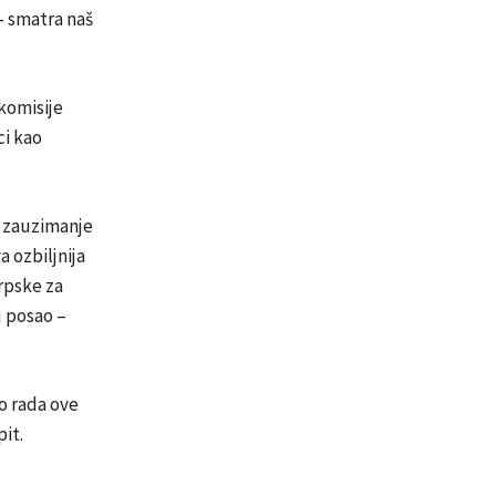
– smatra naš
 komisije
ci kao
o zauzimanje
a ozbiljnija
rpske za
j posao –
o rada ove
pit.