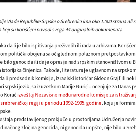
ije Vlade Republike Srpske o Srebrenici ima oko 1.000 strana ali s
oji su korišćeni navodi svega 44 originalnih dokumenata.
da li je bilo ispitivanja preživelih ili rada u arhivama. Korišće
elom politički obojena sa očiglednom polaznom pretpostavkom
je bilo genocida ili da je opresija nad srpskim stanovništvom u B
storijska činjenica. Takođe, literatura je uglavnom na srpskom
a li predsednik komisije, izraelski istoričar Gideon Grajf ili neki
ri srpski jezik, sa izuzetkom Marije Đurić – ocenjuje za Danas ps
ko Korać
izveštaj Nezavisne međunarodne komisije za istraživan
 srebreničkoj regiji u periodu 1992-1995. godine
, koju je formira
pske.
eštaja predstavljenog prekjuče u prostorijama Udruženja novin
jedinačnog zločina genocida, ni genocida uopšte, nije bilo u Sreb