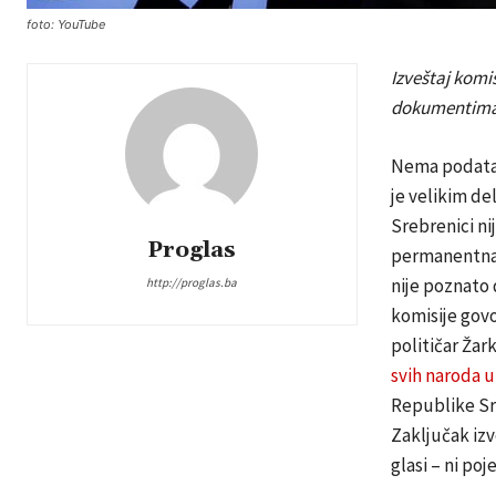
foto: YouTube
Izveštaj komis
dokumentima k
Nema podataka 
je velikim d
Srebrenici ni
Proglas
permanentna i
nije poznato d
http://proglas.ba
komisije govo
političar Žar
svih naroda u
Republike Sr
Zaključak izv
glasi – ni po