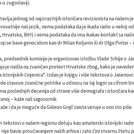
u Jugoslaviji.
avlja jednog od najizrazitijih istoričara revizionista na našem j
rovatnije naš jezik, nema podataka da je ikada radio u nekoj od
a, Hrvatska, BiH) i nema podataka da ima ikakav kontakt sa naš
oji se bave genocidom kao dr Milan Koljanin ili dr Olga Pintar – 
, predsednik komisije je organizovao izložbu Vlade Srbije o J
ja je naišla na zvaničan protest Hrvatske zbog, kako je navede
a istorijskih činjenica“. Izdao je knjigu i više tekstova o Jasenov
e stavove zvanične politike u odnosu na taj logor sa cifrom br
ena poslednjih decenija od strane više demografa i istoričara kao
anoj – kaže naš sagovornik.
aže i da je moguće da Gideon Grajf zaista veruje u ono sto piše.
i tekstovi o našem regionu deluju kao amaterski istorijski rado
a nije bavio proučavanjem naših arhiva i zato čini stvarnu štetu