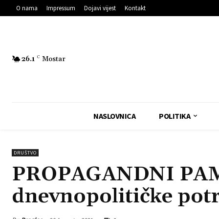
O nama
Impressum
Dojavi vijest
Kontakt
26.1
C
Mostar
NASLOVNICA
POLITIKA
DRUŠTVO
PROPAGANDNI PAM
dnevnopolitičke pot