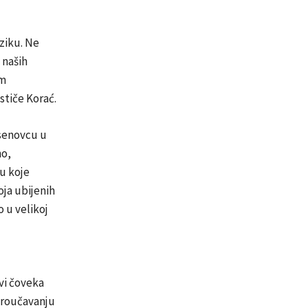
eziku. Ne
 naših
im
ističe Korać.
asenovcu u
no,
cu koje
oja ubijenih
 u velikoj
vi čoveka
 proučavanju