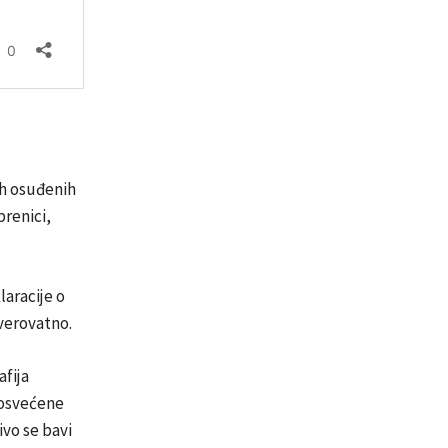
ih osuđenih
brenici,
laracije o
verovatno.
afija
posvećene
vo se bavi