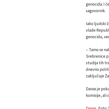
genocida. I č
sagovornik.
Iako ljudski ž
vlade Republ
genocida, vec
– Tamo se nal
Srebrenice pra
studija tih t
dnevno politi
zaključuje Ža
Danas je poku
komisije, ali 
Danas
, Foto: