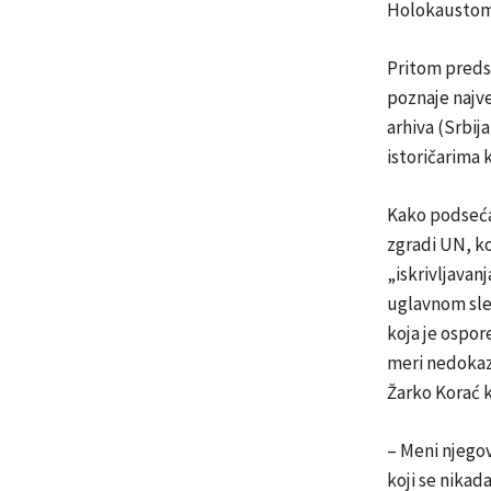
Holokaustom 
Pritom predst
poznaje najve
arhiva (Srbij
istoričarima k
Kako podseća
zgradi UN, ko
„iskrivljavanj
uglavnom sled
koja je ospor
meri nedokaz
Žarko Korać k
– Meni njegov
koji se nikad