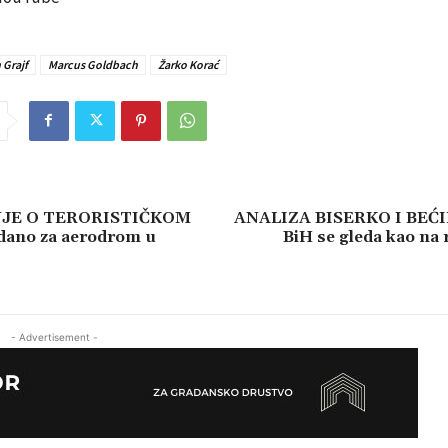
 Grajf
Marcus Goldbach
Žarko Korać
JE O TERORISTIČKOM
ANALIZA BISERKO I BEĆI
ano za aerodrom u
BiH se gleda kao na r
- Advertisement -