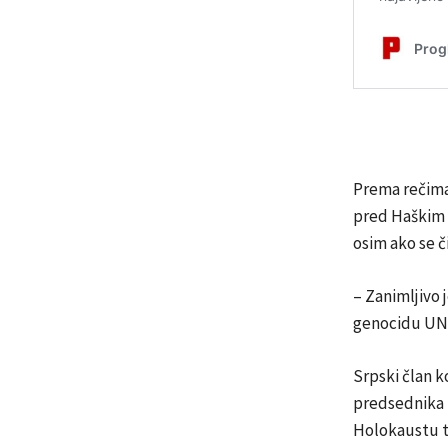
Prema rečima 
pred Haškim t
osim ako se č
– Zanimljivo 
genocidu UN a
Srpski član k
predsednika 
Holokaustu to