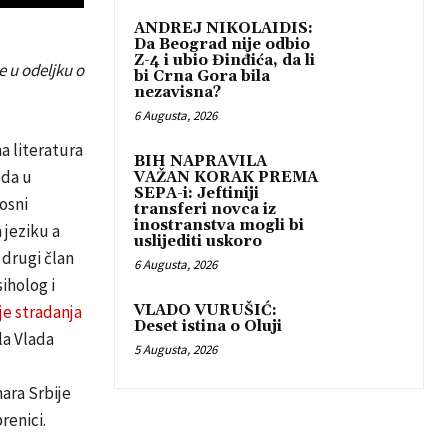
ANDREJ NIKOLAIDIS:
Da Beograd nije odbio
Z-4 i ubio Đinđića, da li
e u odeljku o
bi Crna Gora bila
nezavisna?
6 Augusta, 2026
na literatura
BIH NAPRAVILA
 da u
VAŽAN KORAK PREMA
SEPA-i: Jeftiniji
osni
transferi novca iz
inostranstva mogli bi
 jeziku a
uslijediti uskoro
 drugi član
6 Augusta, 2026
iholog i
je stradanja
VLADO VURUŠIĆ:
Deset istina o Oluji
la Vlada
5 Augusta, 2026
ara Srbije
renici.