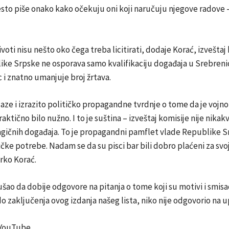
esto piše onako kako očekuju oni koji naručuju njegove radove 
ivoti nisu nešto oko čega treba licitirati, dodaje Korać, izveštaj
ike Srpske ne osporava samo kvalifikaciju događaja u Srebreni
 i znatno umanjuje broj žrtava.
aze i izrazito političko propagandne tvrdnje o tome da je vojn
ktično bilo nužno. I to je suština – izveštaj komisije nije nikakv
ragičnih događaja. To je propagandni pamflet vlade Republike S
čke potrebe. Nadam se da su pisci bar bili dobro plaćeni za svo
rko Korać.
šao da dobije odgovore na pitanja o tome koji su motivi i smisa
do zaključenja ovog izdanja našeg lista, niko nije odgovorio na u
 YouTube