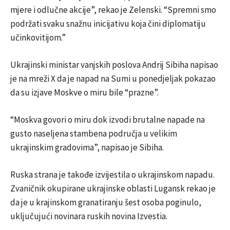
mjere i odlučne akcije”, rekao je Zelenski. “Spremni smo
podržati svaku snažnu inicijativu koja čini diplomatiju
učinkovitijom.”
Ukrajinski ministar vanjskih poslova Andrij Sibiha napisao
je na mreži X da je napad na Sumi u ponedjeljak pokazao
da su izjave Moskve o miru bile “prazne”.
“Moskva govori o miru dok izvodi brutalne napade na
gusto naseljena stambena područja u velikim
ukrajinskim gradovima”, napisao je Sibiha.
Ruska strana je takođe izvijestila o ukrajinskom napadu.
Zvaničnik okupirane ukrajinske oblasti Lugansk rekao je
da je u krajinskom granatiranju šest osoba poginulo,
uključujući novinara ruskih novina Izvestia.