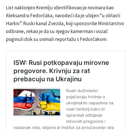
List naklonjen Kremlju identifikovao je novinara kao
Aleksandra Fedorčaka, navodeći da je ubijen “u oblasti
Harkiv”. Ruski kanal Zvezda, koji sponzoriše Ministarstvo
odbrane, rekao je da su njegov kamerman i vozač
poginuli dok su snimali reportažu s Fedorčakom.