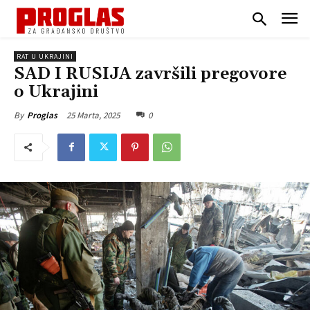
RAT U UKRAJINI
SAD I RUSIJA završili pregovore
o Ukrajini
25 Marta, 2025
0
By
Proglas