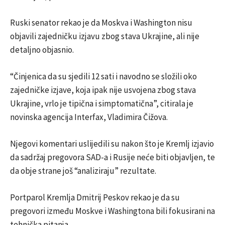
Ruski senator rekao je da Moskva i Washington nisu
objavili zajedničku izjavu zbog stava Ukrajine, ali nije
detaljno objasnio.
“Činjenica da su sjedili 12 sati i navodno se složili oko
zajedničke izjave, koja ipak nije usvojena zbog stava
Ukrajine, vrlo je tipična i simptomatična”, citirala je
novinska agencija Interfax, Vladimira Čižova.
Njegovi komentari uslijedili su nakon što je Kremlj izjavio
da sadržaj pregovora SAD-a i Rusije neće biti objavljen, te
da obje strane još “analiziraju” rezultate.
Portparol Kremlja Dmitrij Peskov rekao je da su
pregovori između Moskve i Washingtona bili fokusirani na
tehnička pitanja.