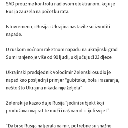
SAD preuzme kontrolu nad ovom elektranom, koju je
Rusija zauzela na početku rata.
Istovremeno, i Rusija i Ukrajina nastavile su izvoditi
napade.
U ruskom noćnom raketnom napadu na ukrajinski grad
Sumi ranjeno je više od 90 ljudi, uključujući 23 djece.
Ukrajinski predsjednik Volodimir Zelenski osudio je
napad kao posljednji primjer “gubitaka, bola i razaranja,
nešto što Ukrajina nikada nije željela”.
Zelenski je kazao da je Rusija “jedini subjekt koji
produžava ovaj rat te muči i naš narod i cijeli svijet”.
“Da bi se Rusija natjerala na mir, potrebne su snažne