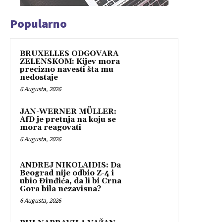
Popularno
BRUXELLES ODGOVARA
ZELENSKOM: Kijev mora
precizno navesti šta mu
nedostaje
6 Augusta, 2026
JAN-WERNER MÜLLER:
AfD je pretnja na koju se
mora reagovati
6 Augusta, 2026
ANDREJ NIKOLAIDIS: Da
Beograd nije odbio Z-4 i
ubio Đinđića, da li bi Crna
Gora bila nezavisna?
6 Augusta, 2026