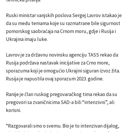
Ruski ministar vanjskih poslova Sergej Lavrov istakao je
da su među temama koje su razmatrane bile sigurnost
pomorskog saobraćaja na Crnom moru, gdje i Rusija i
Ukrajina imaju luke.
Lavrov je za državnu novinsku agenciju TASS rekao da
Rusija podržava nastavak inicijative za Crno more,
sporazuma koji je omogućio Ukrajini siguran izvoz žita.
Rusija je napustila ovaj sporazum 2023. godine.
Ranije je član ruskog pregovaračkog tima rekao da su
pregovori sa zvaničnicima SAD-a bili “intenzivni”, ali
korisni.
“Razgovarali smo o svemu. Bio je to intenzivan dijalog,