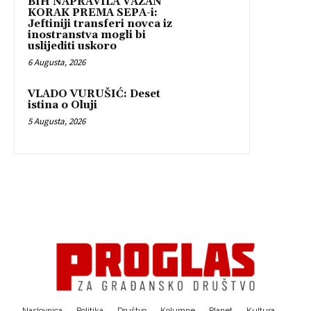
BIH NAPRAVILA VAŽAN
KORAK PREMA SEPA-i:
Jeftiniji transferi novca iz
inostranstva mogli bi
uslijediti uskoro
6 Augusta, 2026
VLADO VURUŠIĆ: Deset
istina o Oluji
5 Augusta, 2026
Naslovnica
Politika
Društvo
Kolumne
Planet
Kultura