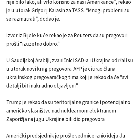
nije bilo lako, ali vrlo korisno za nas i Amerikance”, rekao
je u utorak Grigorij Karasin za TASS. “Mnogi problemi su
se razmatrali”, dodao je.
Izvor iz Bijele kuće rekao je za Reuters da su pregovori
prošli “izuzetno dobro.”
U Saudijskoj Arabiji, zvaničnici SAD-a i Ukrajine održali su
u utorak novi krug pregovora. AFP je citirao člana
ukrajinskog pregovaračkog tima koji je rekao da će “svi
detalji biti naknadno objavljeni”.
Trump je rekao da su teritorijalne granice i potencijalno
američko vlasništvo nad nuklearnom elektranom
Zaporižja na jugu Ukrajine bili dio pregovora.
Američki predsjednik je prošle sedmice iznio ideju da