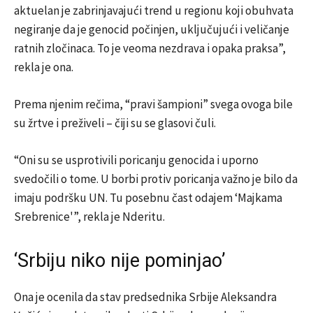
aktuelan je zabrinjavajući trend u regionu koji obuhvata
negiranje da je genocid počinjen, uključujući i veličanje
ratnih zločinaca. To je veoma nezdrava i opaka praksa”,
rekla je ona.
Prema njenim rečima, “pravi šampioni” svega ovoga bile
su žrtve i preživeli – čiji su se glasovi čuli.
“Oni su se usprotivili poricanju genocida i uporno
svedočili o tome. U borbi protiv poricanja važno je bilo da
imaju podršku UN. Tu posebnu čast odajem ‘Majkama
Srebrenice'”, rekla je Nderitu.
‘Srbiju niko nije pominjao’
Ona je ocenila da stav predsednika Srbije Aleksandra