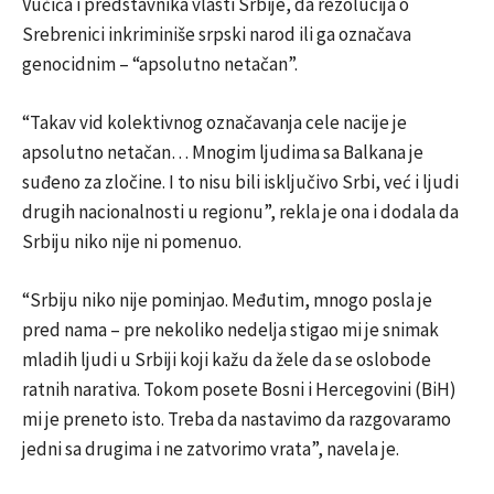
Vučića i predstavnika vlasti Srbije, da rezolucija o
Srebrenici inkriminiše srpski narod ili ga označava
genocidnim – “apsolutno netačan”.
“Takav vid kolektivnog označavanja cele nacije je
apsolutno netačan… Mnogim ljudima sa Balkana je
suđeno za zločine. I to nisu bili isključivo Srbi, već i ljudi
drugih nacionalnosti u regionu”, rekla je ona i dodala da
Srbiju niko nije ni pomenuo.
“Srbiju niko nije pominjao. Međutim, mnogo posla je
pred nama – pre nekoliko nedelja stigao mi je snimak
mladih ljudi u Srbiji koji kažu da žele da se oslobode
ratnih narativa. Tokom posete Bosni i Hercegovini (BiH)
mi je preneto isto. Treba da nastavimo da razgovaramo
jedni sa drugima i ne zatvorimo vrata”, navela je.