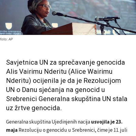
foto: AP
Savjetnica UN za sprečavanje genocida
Alis Vairimu Nderitu (Alice Wairimu
Nderitu) ocijenila je da je Rezolucijom
UN o Danu sjećanja na genocid u
Srebrenici Generalna skupština UN stala
uz žrtve genocida.
Generalna skupština Ujedinjenih nacija
usvojila je 23.
maja
Rezoluciju o genocidu u Srebrenici, čime je 11. juli