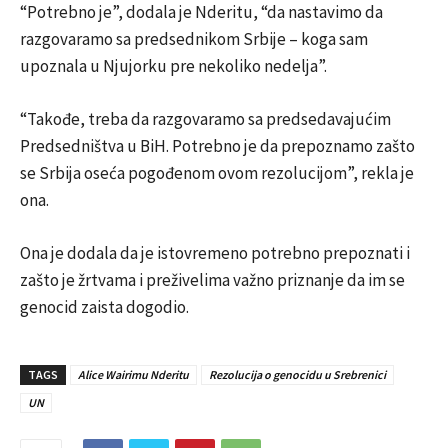
“Potrebno je”, dodala je Nderitu, “da nastavimo da
razgovaramo sa predsednikom Srbije – koga sam
upoznala u Njujorku pre nekoliko nedelja”.
“Takođe, treba da razgovaramo sa predsedavajućim
Predsedništva u BiH. Potrebno je da prepoznamo zašto
se Srbija oseća pogođenom ovom rezolucijom”, rekla je
ona.
Ona je dodala da je istovremeno potrebno prepoznati i
zašto je žrtvama i preživelima važno priznanje da im se
genocid zaista dogodio.
TAGS
Alice Wairimu Nderitu
Rezolucija o genocidu u Srebrenici
UN