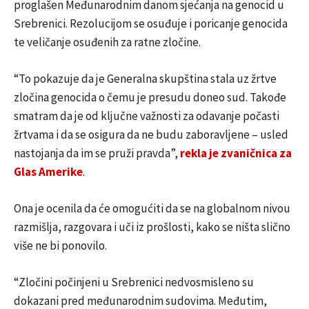
proglašen Međunarodnim danom sjećanja na genocid u
Srebrenici. Rezolucijom se osuđuje i poricanje genocida
te veličanje osuđenih za ratne zločine.
“To pokazuje da je Generalna skupština stala uz žrtve
zločina genocida o čemu je presudu doneo sud. Takođe
smatram da je od ključne važnosti za odavanje počasti
žrtvama i da se osigura da ne budu zaboravljene – usled
nastojanja da im se pruži pravda”,
rekla je zvaničnica za
Glas Amerike
.
Ona je ocenila da će omogućiti da se na globalnom nivou
razmišlja, razgovara i uči iz prošlosti, kako se ništa slično
više ne bi ponovilo.
“Zločini počinjeni u Srebrenici nedvosmisleno su
dokazani pred međunarodnim sudovima. Međutim,