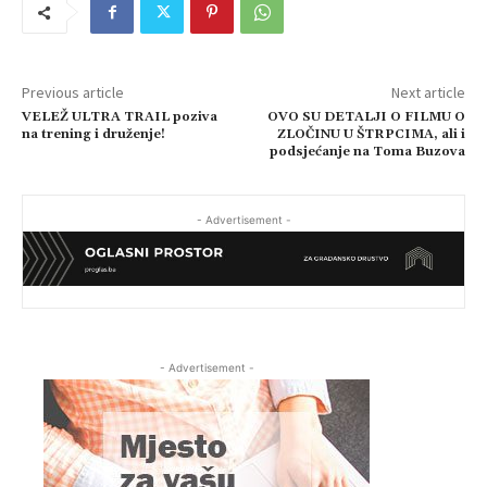
Previous article
Next article
VELEŽ ULTRA TRAIL poziva
OVO SU DETALJI O FILMU O
na trening i druženje!
ZLOČINU U ŠTRPCIMA, ali i
podsjećanje na Toma Buzova
- Advertisement -
- Advertisement -