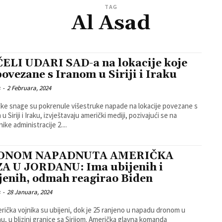
TAG
Al Asad
ELI UDARI SAD-a na lokacije koje
povezane s Iranom u Siriji i Iraku
s
-
2 Februara, 2024
ke snage su pokrenule višestruke napade na lokacije povezane s
u Siriji i Iraku, izvještavaju američki mediji, pozivajući se na
ike administracije 2....
ONOM NAPADNUTA AMERIČKA
A U JORDANU: Ima ubijenih i
jenih, odmah reagirao Biden
s
-
28 Januara, 2024
erička vojnika su ubijeni, dok je 25 ranjeno u napadu dronom u
blizini granice sa Sirijom. Američka glavna komanda