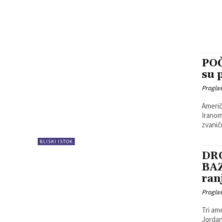
POČ
su 
Progla
Američ
Iranom 
zvaničn
BLISKI ISTOK
DR
BAZ
ran
Progla
Tri am
Jordanu, u 