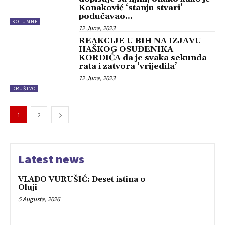
Konaković ‘stanju stvari’
podučavao...
KOLUMNE
12 Juna, 2023
REAKCIJE U BIH NA IZJAVU
HAŠKOG OSUĐENIKA
KORDIĆA da je svaka sekunda
rata i zatvora ‘vrijedila’
12 Juna, 2023
DRUŠTVO
1
2
Latest news
VLADO VURUŠIĆ: Deset istina o
Oluji
5 Augusta, 2026