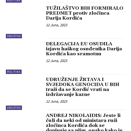
POLITIKA
TUŽILAŠTVO BIH FORMIRALO
PREDMET protiv zločinca
Darija Kordića
12 Juna, 2023
DRUŠTVO
DELEGACIJA EU OSUDILA
izjavu haškog osuđenika Darija
Kordića kao sramotnu
12 Juna, 2023
POLITIKA
UDRUŽENJE ŽRTAVA I
SVJEDOKA GENOCIDA U BIH
traži da se Kordić vrati na
izdržavanje kazne
12 Juna, 2023
DRUŠTVO
ANDREJ NIKOLAIDIS: Jeste li
čuli da neki od ministara ruži
zločinca Kordića dok se
dopisuje sa njim, onako kako je