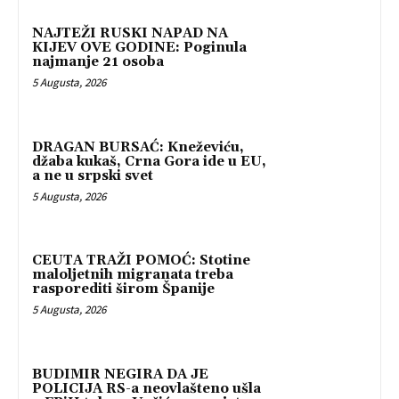
NAJTEŽI RUSKI NAPAD NA
KIJEV OVE GODINE: Poginula
najmanje 21 osoba
5 Augusta, 2026
DRAGAN BURSAĆ: Kneževiću,
džaba kukaš, Crna Gora ide u EU,
a ne u srpski svet
5 Augusta, 2026
CEUTA TRAŽI POMOĆ: Stotine
maloljetnih migranata treba
rasporediti širom Španije
5 Augusta, 2026
BUDIMIR NEGIRA DA JE
POLICIJA RS-a neovlašteno ušla