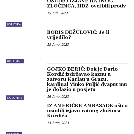
OSUDIO IZJAVE RATNOG
ZLOČINCA, HDZ-ovci bili protiv
15 Jula, 2023
POLITIKA
BORIS DEŽULOVIĆ: Je li
vrijedilo?
18 Juna, 2023
KOLUMNE
GOJKO BERIĆ: Dok je Dario
Kordić izdržavao kaznu u
zatvoru Karlau u Grazu,
kardinal Vinko Puljić dvaput mu
je dolazio u posjetu
15 Juna, 2023
KOLUMNE
IZ AMERIČKE AMBASADE oštro
osudili izjavu ratnog zločinca
Kordića
13 Juna, 2023