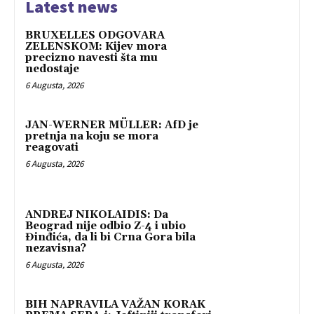
Latest news
BRUXELLES ODGOVARA
ZELENSKOM: Kijev mora
precizno navesti šta mu
nedostaje
6 Augusta, 2026
JAN-WERNER MÜLLER: AfD je
pretnja na koju se mora
reagovati
6 Augusta, 2026
ANDREJ NIKOLAIDIS: Da
Beograd nije odbio Z-4 i ubio
Đinđića, da li bi Crna Gora bila
nezavisna?
6 Augusta, 2026
BIH NAPRAVILA VAŽAN KORAK