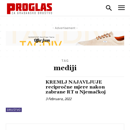
- Advertisement -
TAG
mediji
KREMLJ NAJAVLJUJE
recipročne mjere nakon
zabrane RT u Njemačkoj
3 Februara, 2022
DRUŠTVO