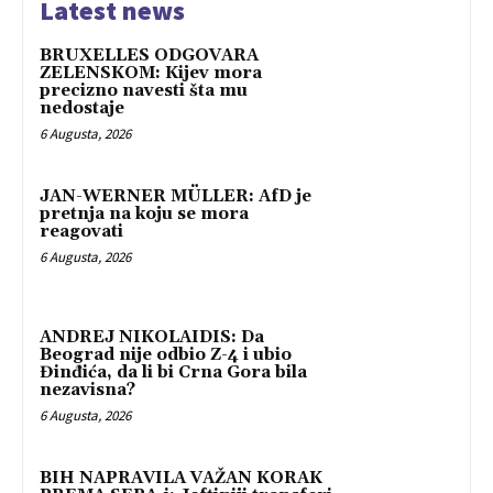
Latest news
BRUXELLES ODGOVARA
ZELENSKOM: Kijev mora
precizno navesti šta mu
nedostaje
6 Augusta, 2026
JAN-WERNER MÜLLER: AfD je
pretnja na koju se mora
reagovati
6 Augusta, 2026
ANDREJ NIKOLAIDIS: Da
Beograd nije odbio Z-4 i ubio
Đinđića, da li bi Crna Gora bila
nezavisna?
6 Augusta, 2026
BIH NAPRAVILA VAŽAN KORAK