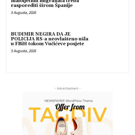
maloljetnih migranata treba
rasporediti širom Španije
5 Augusta, 2026
BUDIMIR NEGIRA DA JE
POLICIJA RS-a neovlašteno ušla
u FBiH tokom Vučićeve posjete
5 Augusta, 2026
- Advertisement -