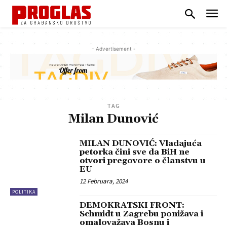
- Advertisement -
TAG
Milan Dunović
MILAN DUNOVIĆ: Vladajuća
petorka čini sve da BiH ne
otvori pregovore o članstvu u
EU
12 Februara, 2024
POLITIKA
DEMOKRATSKI FRONT:
Schmidt u Zagrebu ponižava i
omalovažava Bosnu i