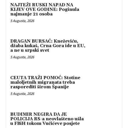
NAJTEŽI RUSKI NAPAD NA
KIJEV OVE GODINE: Poginula
najmanje 21 osoba
5 Augusta, 2026
DRAGAN BURSAĆ: Kneževiću,
džaba kukaš, Crna Gora ide u EU,
a ne u srpski svet
5 Augusta, 2026
CEUTA TRAŽI POMOĆ: Stotine
maloljetnih migranata treba
rasporediti širom Španije
5 Augusta, 2026
BUDIMIR NEGIRA DA JE
POLICIJA RS-a neovlašteno ušla
u FBiH tokom Vučićeve posjete