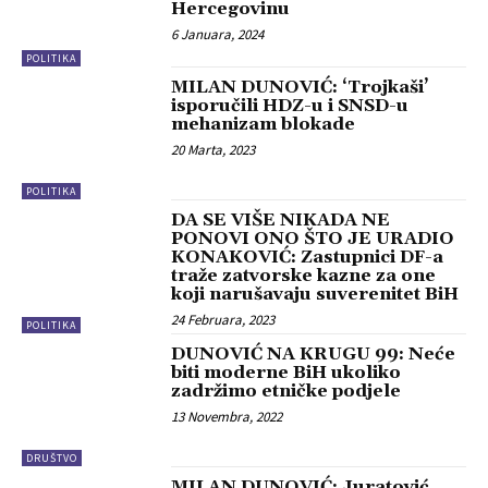
Hercegovinu
6 Januara, 2024
POLITIKA
MILAN DUNOVIĆ: ‘Trojkaši’
isporučili HDZ-u i SNSD-u
mehanizam blokade
20 Marta, 2023
POLITIKA
DA SE VIŠE NIKADA NE
PONOVI ONO ŠTO JE URADIO
KONAKOVIĆ: Zastupnici DF-a
traže zatvorske kazne za one
koji narušavaju suverenitet BiH
24 Februara, 2023
POLITIKA
DUNOVIĆ NA KRUGU 99: Neće
biti moderne BiH ukoliko
zadržimo etničke podjele
13 Novembra, 2022
DRUŠTVO
MILAN DUNOVIĆ: Juratović