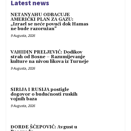
Latest news
NETANYAHU ODBACUJE
AMERIČKI PLAN ZA GAZU:
„Izrael se neće povući dok Hamas
ne bude razoružan“
9 Augusta, 2026
VAHIDIN PRELJEVIĆ: Dodikov
strah od Bosne – Razumijevanje
kulture na nivou likova iz Turneje
9 Augusta, 2026
SIRIJA I RUSIJA postigle
dogovor o budućnosti ruskih
vojnih baza
9 Augusta, 2026
ĐORĐE ŠĆEPOVIĆ: Avgust u