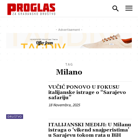
- Advertisement -
TAG
Milano
VUČIĆ PONOVO U FOKUSU
italijanske istrage o “Sarajevo
safariju”
18 Novembra, 2025
DRUŠTVO
ITALIJANSKI MEDIJI: U Milanu
istraga o ‘vikend snajperistima’
u Sarajevu tokom rata u BiH