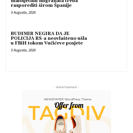
maloljetnih migranata treba
rasporediti širom Španije
5 Augusta, 2026
BUDIMIR NEGIRA DA JE
POLICIJA RS-a neovlašteno ušla
u FBiH tokom Vučićeve posjete
5 Augusta, 2026
- Advertisement -