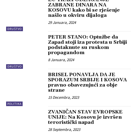
ZABRANE DINARA NA
KOSOVU kako bi se rješenje
našlo u okviru dijaloga
29 Januara, 2024
DRUŠTVO
PETER STANO: Optužbe da
Zapad stoji iza protesta u Srbiji
podstaknute su ruskom
propagandom
8 Januara, 2024
DRUŠTVO
BRISEL PONAVLJA DA JE
SPORAZUM SRBIJE I KOSOVA
pravno obavezujući za obje
strane
15 Decembra, 2023
POLITIKA
ZVANIČAN STAV EVROPSKE
UNIJE: Na Kosovu je izvršen
teroristički napad
28 Septembra, 2023