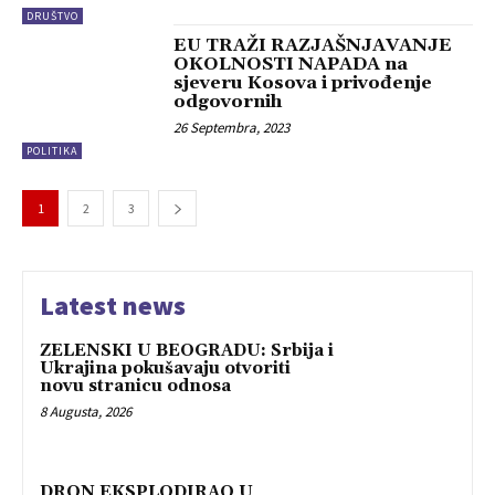
DRUŠTVO
EU TRAŽI RAZJAŠNJAVANJE
OKOLNOSTI NAPADA na
sjeveru Kosova i privođenje
odgovornih
26 Septembra, 2023
POLITIKA
1
2
3
Latest news
ZELENSKI U BEOGRADU: Srbija i
Ukrajina pokušavaju otvoriti
novu stranicu odnosa
8 Augusta, 2026
DRON EKSPLODIRAO U