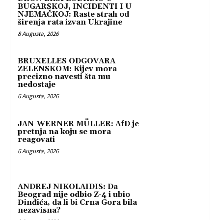
BUGARSKOJ, INCIDENTI I U
NJEMAČKOJ: Raste strah od
širenja rata izvan Ukrajine
8 Augusta, 2026
BRUXELLES ODGOVARA
ZELENSKOM: Kijev mora
precizno navesti šta mu
nedostaje
6 Augusta, 2026
JAN-WERNER MÜLLER: AfD je
pretnja na koju se mora
reagovati
6 Augusta, 2026
ANDREJ NIKOLAIDIS: Da
Beograd nije odbio Z-4 i ubio
Đinđića, da li bi Crna Gora bila
nezavisna?