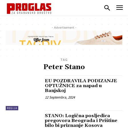
- Advertisement -
TAG
Peter Stano
EU POZDRAVILA PODIZANJE
OPTUŽNICE za napad u
Banjskoj
12 Septembra, 2024
REGIJA
STANO: Logična posljedica
pregovora Beograda i Prištine
bilo bi priznanje Kosova