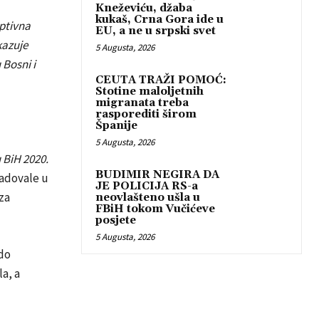
Kneževiću, džaba
kukaš, Crna Gora ide u
ptivna
EU, a ne u srpski svet
kazuje
5 Augusta, 2026
 Bosni i
CEUTA TRAŽI POMOĆ:
Stotine maloljetnih
migranata treba
rasporediti širom
Španije
5 Augusta, 2026
 BiH 2020.
BUDIMIR NEGIRA DA
zadovale u
JE POLICIJA RS-a
za
neovlašteno ušla u
FBiH tokom Vučićeve
posjete
5 Augusta, 2026
do
a, a