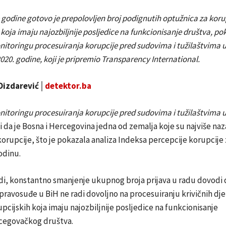
godine gotovo je prepolovljen broj podignutih optužnica za koru
 koja imaju najozbiljnije posljedice na funkcionisanje društva, po
onitoringu procesuiranja korupcije pred sudovima i tužilaštvima u
020. godine, koji je pripremio Transparency International.
 Dizdarević│
detektor.ba
onitoringu procesuiranja korupcije pred sudovima i tužilaštvima u
 da je Bosna i Hercegovina jedna od zemalja koje su najviše na
korupcije, što je pokazala analiza Indeksa percepcije korupcije 
odinu.
di, konstantno smanjenje ukupnog broja prijava u radu dovodi 
pravosuđe u BiH ne radi dovoljno na procesuiranju krivičnih djel
cijskih koja imaju najozbiljnije posljedice na funkcionisanje
cegovačkog društva.