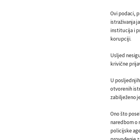
Ovi podaci, 
istraživanja 
institucija i
korupciji.
Usljed nesig
krivične prij
U posljednjih
otvorenih ist
zabilježeno j
Ono što poseb
naredbom o n
policijske ag
provođenje za