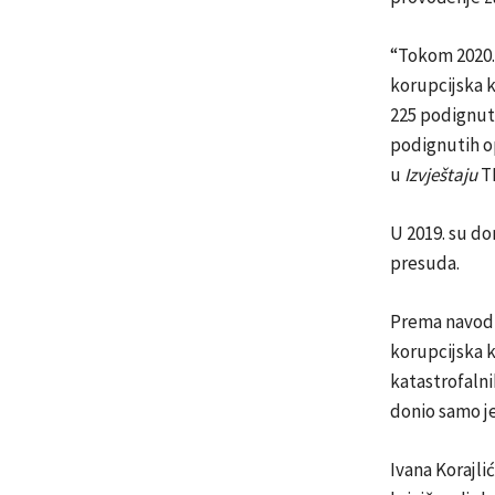
“Tokom 2020. 
korupcijska k
225 podignuti
podignutih op
u
Izvještaju
TI
U 2019. su d
presuda.
Prema navo
korupcijska k
katastrofalni
donio samo je
Ivana Korajli