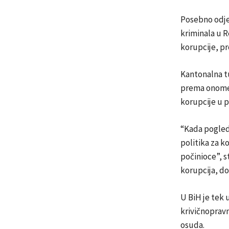
Posebno odjel
kriminala u R
korupcije, pr
Kantonalna tu
prema onome š
korupcije u 
“Kada pogled
politika za k
počinioce”, s
korupcija, dok
U BiH je tek 
krivičnopravn
osuda.