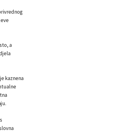
 privrednog
jeve
sto, a
djela
je kaznena
entualne
itna
ju.
s
uslovna