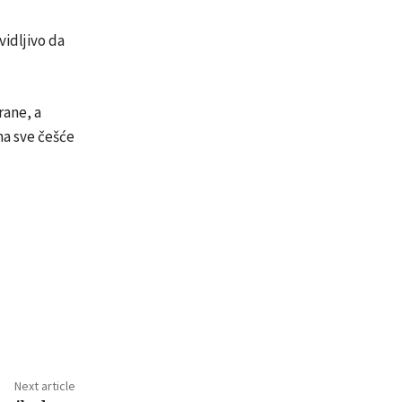
vidljivo da
rane, a
ma sve češće
Next article