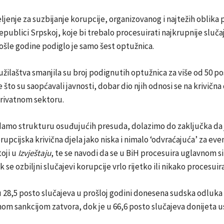
jenje za suzbijanje korupcije, organizovanog i najtežih oblika
epublici Srpskoj, koje bi trebalo procesuirati najkrupnije sluča
ošle godine podiglo je samo šest optužnica.
žilaštva smanjila su broj podignutih optužnica za više od 50 po
to su saopćavali javnosti, dobar dio njih odnosi se na krivična 
privatnom sektoru.
amo strukturu osuđujućih presuda, dolazimo do zaključka da 
orupcijska krivična djela jako niska i nimalo ‘odvraćajuća’ za ev
toji u
Izvještaju
, te se navodi da se u BiH procesuira uglavnom s
 se ozbiljni slučajevi korupcije vrlo rijetko ili nikako procesuira
u 28,5 posto slučajeva u prošloj godini donesena sudska odluka 
om sankcijom zatvora, dok je u 66,6 posto slučajeva donijeta 