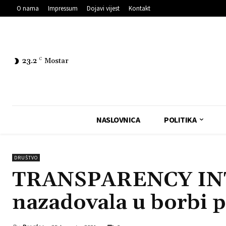
O nama
Impressum
Dojavi vijest
Kontakt
23.2
C
Mostar
NASLOVNICA
POLITIKA
DRUŠTVO
TRANSPARENCY INT
nazadovala u borbi p