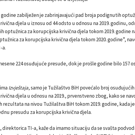
godine zabilježen je zabrinjavajući pad broja podignutih optuž
rivična djela u iznosu od 44 odsto u odnosu na 2019. godinu, o
h optužnica za korupcijska krivična djela tokom 2019. godine n
tužnica za korupcijska krivična djela tokom 2020. godine”, nav
-a.
onesene 224 osuđujuće presude, dok je prošle godine bilo 157 o
dima
Izvještaja
, samo je Tužilaštvo BiH povećalo broj osuđujući
rivična djela u odnosu na 2019., prvenstveno zbog, kako se nav
h rezultata na nivou Tužilaštva BiH tokom 2019. godine, kada j
dnu presudu za korupcijska krivična djela.
ć, direktorica TI-a, kaže da imamo situaciju da se svašta podvod