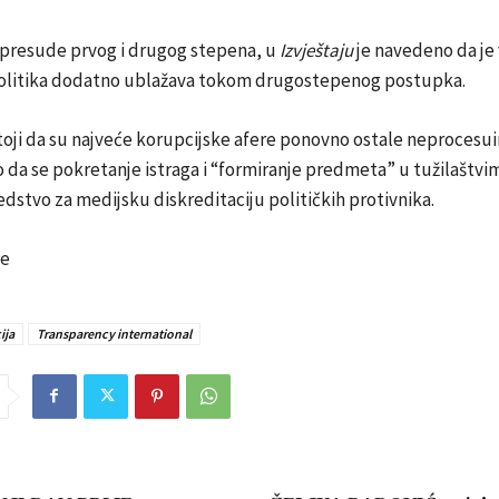
presude prvog i drugog stepena, u
Izvještaju
je navedeno da je 
olitika dodatno ublažava tokom drugostepenog postupka.
toji da su najveće korupcijske afere ponovno ostale neprocesui
to da se pokretanje istraga i “formiranje predmeta” u tužilaštvi
redstvo za medijsku diskreditaciju političkih protivnika.
be
ija
Transparency international