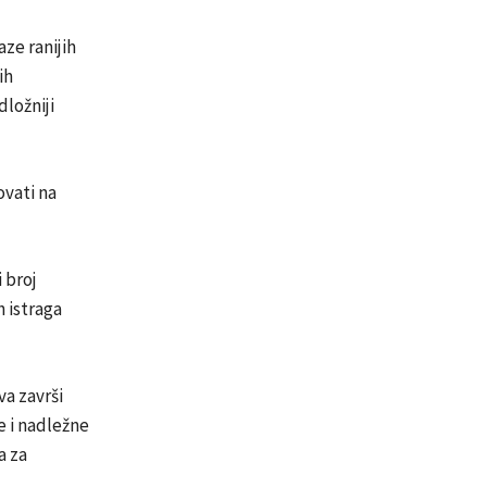
ze ranijih
ih
dložniji
ovati na
 broj
 istraga
va završi
e i nadležne
a za