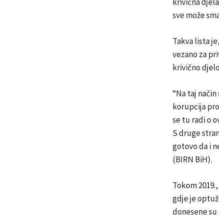
krivična djela
sve može smat
Takva lista j
vezano za pri
krivično djel
“Na taj način 
korupcija pro
se tu radi o 
S druge stran
gotovo da i n
(BIRN BiH).
Tokom 2019., 
gdje je optuž
donesene su s