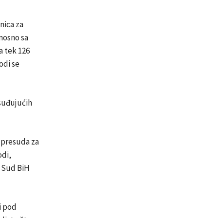
nica za
dnosno sa
a tek 126
odi se
suđujućih
h presuda za
odi,
e Sud BiH
i pod