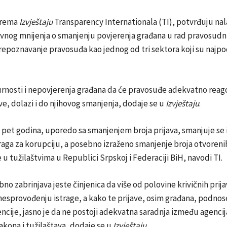
prema
Izvještaju
Transparency Internationala (TI), potvrđuju nala
javnog mnijenja o smanjenju povjerenja građana u rad pravosudn
 prepoznavanje pravosuđa kao jednog od tri sektora koji su najpo
urnosti i nepovjerenja građana da će pravosuđe adekvatno reag
ave, dolazi i do njihovog smanjenja, dodaje se u
Izvještaju
.
 pet godina, uporedo sa smanjenjem broja prijava, smanjuje se i
raga za korupciju, a posebno izraženo smanjenje broja otvorenih
e u tužilaštvima u Republici Srpskoj i Federaciji BiH, navodi TI.
no zabrinjava jeste činjenica da više od polovine krivičnih prija
esprovođenju istrage, a kako te prijave, osim građana, podnos
encije, jasno je da ne postoji adekvatna saradnja između agencij
kona i tužilaštava, dodaje se u
Izvještaju
.