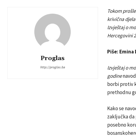
Tokom prošle 
krivična djela
Izvještaj o m
Hercegovini 2
Piše: Emina
Proglas
Izvještaj o m
http://proglas.ba
godine
navodi
borbi protiv 
prethodnu g
Kako se navo
zaključka da 
posebno korup
bosanskoher