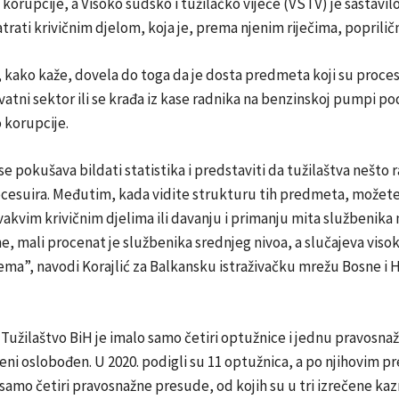
 korupcije, a Visoko sudsko i tužilačko vijeće (VSTV) je sastavilo
rati krivičnim djelom, koja je, prema njenim riječima, popriličn
e, kako kaže, dovela do toga da je dosta predmeta koji su proces
vatni sektor ili se krađa iz kase radnika na benzinskoj pumpi p
o korupcije.
se pokušava bildati statistika i predstaviti da tužilaštva nešto r
cesuira. Međutim, kada vidite strukturu tih predmeta, možete 
ovakvim krivičnim djelima ili davanju i primanju mita službenika 
e, mali procenat je službenika srednjeg nivoa, a slučajeva viso
ema”, navodi Korajlić za Balkansku istraživačku mrežu Bosne i
Tužilaštvo BiH je imalo samo četiri optužnice i jednu pravosn
eni oslobođen. U 2020. podigli su 11 optužnica, a po njihovim 
amo četiri pravosnažne presude, od kojih su u tri izrečene kaz