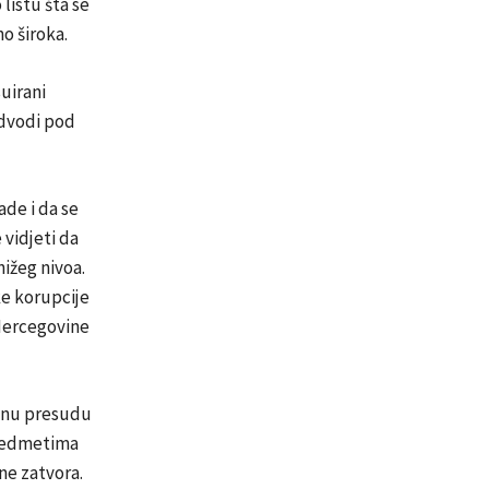
 listu šta se
o široka.
uirani
odvodi pod
ade i da se
vidjeti da
nižeg nivoa.
ke korupcije
 Hercegovine
ažnu presudu
predmetima
ne zatvora.