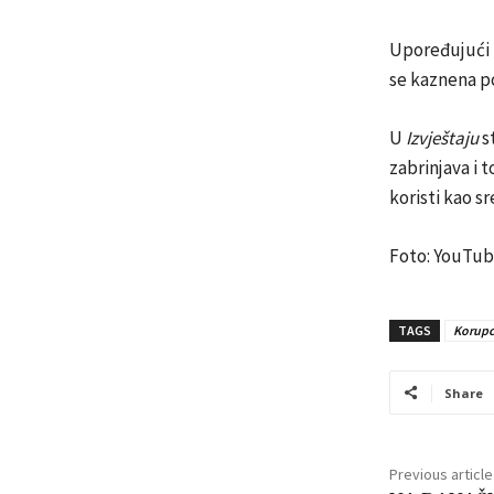
Upoređujući 
se kaznena p
U
Izvještaju
s
zabrinjava i 
koristi kao s
Foto: YouTu
TAGS
Korupc
Share
Previous article