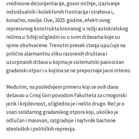
vrednosne dezorijentacije, govor mržnje, izazivanje
individualnih i kolektivnih frustracija i strahova i,
konačno, nasilje. Ove, 2025. godine, efekti ovog
represivnog konstrukta kreiranog u režiji autokratskog
režima u Srbiji očigledni su u svim državama koje su
njime obuhvaćene. Trenutni presek stanja upućuje na
prilično alarmantnu sliku razorenih društava i
uzurpiranih država u kojima je sistematski pasiviziran
građanski otpor i u kojima se ne prepoznaje javni interes.
Međutim, na poslednjem primeru koji se ovih dana
dešavao u Crnoj Gori povodom Fakulteta za crnogorski
jezik i književnost, očigledno je i nešto drugo. Reč je o
snazi solidarnog građanskog otpora koji, ukoliko je
odlučan i masovan, razgrađuje i najtvrđe bastione
ideoloških i političkih represija.