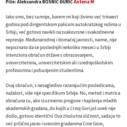
Piše: Aleksandra BOSNIĆ ĐURIĆ
Antena M
Iako smo, bez sumnje, barem mi koji živimo već trinaest
godina pod dirigentskom palicom autokratskog režima u
Srbiji, već gotovo navikli na svakovrsne i svakodnevne
represije. Međunarodnoj i domaćoj javnosti, naime, nije
nepoznato da se poslednjih nekoliko meseci u Srbiji
intenzivira obračun države s obrazovanjem,
univerzitetima, univerzitetskim ali i srednjoškolskim
profesorima i pobunjenim studentima.
Ovaj obračun, s nesagledivo razarajućim posledicama,
nažalost, više nije specifikum Srbije. No, metod i matrica
obračuna su, ako izuzmemo progone i hapšenja mladih
akademskih građana, do kojih u Crnoj Gori još uvek nije
došlo, gotovo identični. Ova zloslutna sličnost, sada je to
već prilično jasno i svesnim građanima Crne Gore,