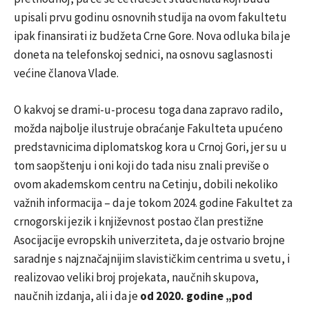
upisali prvu godinu osnovnih studija na ovom fakultetu
ipak finansirati iz budžeta Crne Gore. Nova odluka bila je
doneta na telefonskoj sednici, na osnovu saglasnosti
većine članova Vlade.
O kakvoj se drami-u-procesu toga dana zapravo radilo,
možda najbolje ilustruje obraćanje Fakulteta upućeno
predstavnicima diplomatskog kora u Crnoj Gori, jer su u
tom saopštenju i oni koji do tada nisu znali previše o
ovom akademskom centru na Cetinju, dobili nekoliko
važnih informacija – da je tokom 2024. godine Fakultet za
crnogorski jezik i književnost postao član prestižne
Asocijacije evropskih univerziteta, da je ostvario brojne
saradnje s najznačajnijim slavističkim centrima u svetu, i
realizovao veliki broj projekata, naučnih skupova,
naučnih izdanja, ali i da je
od 2020. godine „pod