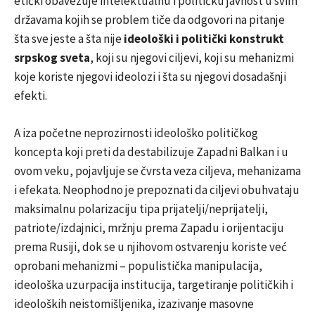
etički obavezuje intelektualnu i političku javnost u svim
državama kojih se problem tiče da odgovori na pitanje
šta sve jeste a šta nije
ideološki i politički konstrukt
srpskog sveta
, koji su njegovi ciljevi, koji su mehanizmi
koje koriste njegovi ideolozi i šta su njegovi dosadašnji
efekti.
A iza početne neprozirnosti ideološko političkog
koncepta koji preti da destabilizuje Zapadni Balkan i u
ovom veku, pojavljuje se čvrsta veza ciljeva, mehanizama
i efekata. Neophodno je prepoznati da ciljevi obuhvataju
maksimalnu polarizaciju tipa prijatelji/neprijatelji,
patriote/izdajnici, mržnju prema Zapadu i orijentaciju
prema Rusiji, dok se u njihovom ostvarenju koriste već
oprobani mehanizmi – populistička manipulacija,
ideološka uzurpacija institucija, targetiranje političkih i
ideoloških neistomišljenika, izazivanje masovne