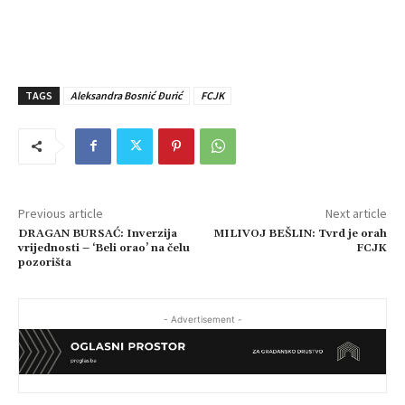
TAGS
Aleksandra Bosnić Đurić
FCJK
Previous article
Next article
DRAGAN BURSAĆ: Inverzija
MILIVOJ BEŠLIN: Tvrd je orah
vrijednosti – ‘Beli orao’ na čelu
FCJK
pozorišta
- Advertisement -