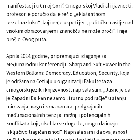
manifestaciji u Crnoj Gori“. Crnogorskoj Vladi ali i javnosti,
profesor je poručio da je reč o „eklatantnom
bezobrazluku“, koji neće uspeti jer „političko nasilje nad
visokim obrazovanjem i znanošću ne može proći“. I nije
prošlo. Ovog puta.
Aprila 2024. godine, pripremajući izlaganje za
Međunarodnu konferenciju Sharp and Soft Power in the
Western Balkans: Democracy, Education, Security, koja
je održana na Cetinju u organizaciji Fakulteta za
crnogorski jezik i književnost, napisala sam: „Jasno je da
je Zapadni Balkan ne samo „trusno područje“ u stanju
mirovanja, nego i zona nemira, podgrejanih
međunacionalnih tenzija, mržnji i potencijalnih
konflikata koji, ukoliko se dogode, mogu da imaju
isključivo tragičan ishod“. Napisala sam i da ova jasnost