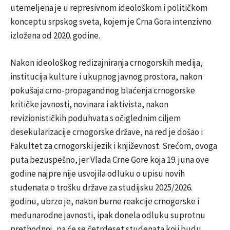
utemeljena je u represivnom ideološkom i političkom
konceptu srpskog sveta, kojem je Crna Gora intenzivno
izložena od 2020. godine.
Nakon ideološkog redizajniranja crnogorskih medija,
institucija kulture i ukupnog javnog prostora, nakon
pokušaja crno-propagandnog blaćenja crnogorske
kritičke javnosti, novinara i aktivista, nakon
revizionističkih poduhvata s očiglednim ciljem
desekularizacije crnogorske države, na red je došao i
Fakultet za crnogorski jezik i književnost. Srećom, ovoga
puta bezuspešno, jer Vlada Crne Gore koja 19. juna ove
godine najpre nije usvojila odluku o upisu novih
studenata o trošku države za studijsku 2025/2026.
godinu, ubrzo je, nakon burne reakcije crnogorske i
međunarodne javnosti, ipak donela odluku suprotnu
prethodnoj, pa će se četrdeset studenata koji budu