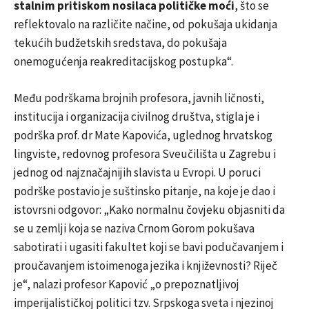
stalnim pritiskom nosilaca političke moći
, što se
reflektovalo na različite načine, od pokušaja ukidanja
tekućih budžetskih sredstava, do pokušaja
onemogućenja reakreditacijskog postupka“.
Među podrškama brojnih profesora, javnih ličnosti,
institucija i organizacija civilnog društva, stigla je i
podrška prof. dr Mate Kapovića, uglednog hrvatskog
lingviste, redovnog profesora Sveučilišta u Zagrebu i
jednog od najznačajnijih slavista u Evropi. U poruci
podrške postavio je suštinsko pitanje, na koje je dao i
istovrsni odgovor: „Kako normalnu čovjeku objasniti da
se u zemlji koja se naziva Crnom Gorom pokušava
sabotirati i ugasiti fakultet koji se bavi podučavanjem i
proučavanjem istoimenoga jezika i književnosti? Riječ
je“, nalazi profesor Kapović „o prepoznatljivoj
imperijalističkoj politici tzv. Srpskoga sveta i njezinoj