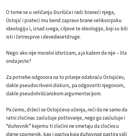
O tome se u veličanju Đurišića i radi: braneći njega,
Ostojić i prateći mu bend zapravo brane velikosrpsku
ideologiju i, iznad svega, ciljeve te ideologije, koji su bili
isti i četresprve i devedesetdruge.
Nego: ako nije moralni idiotizam, a ja kažem da nije – šta
onda jeste?
Za potrebe odgovora na to pitanje odabraću Ostojićev,
dakle pseudocrkveni diskurs, pa odgovoriti njegovom,
dakle pseudohrišćanskom argumentacijom.
Pa ćemo, držeći se Ostojićeva učenja, reći da ne samo da
ratni zločinac zaslužuje poštovanje, nego ga zaslužuje i
“duhovnik” kojemu ti zločini ne smetaju da zločincu
digne spomenik, kao i pastva koja duhovnog pastira vidi