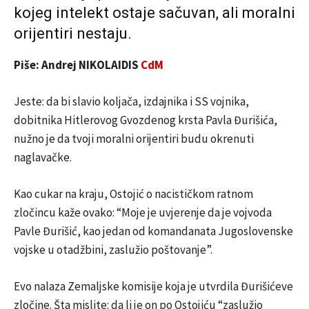
kojeg intelekt ostaje sačuvan, ali moralni
orijentiri nestaju.
Piše: Andrej NIKOLAIDIS
CdM
Jeste: da bi slavio koljača, izdajnika i SS vojnika,
dobitnika Hitlerovog Gvozdenog krsta Pavla Đurišića,
nužno je da tvoji moralni orijentiri budu okrenuti
naglavačke.
Kao cukar na kraju, Ostojić o nacističkom ratnom
zločincu kaže ovako: “Moje je uvjerenje da je vojvoda
Pavle Đurišić, kao jedan od komandanata Jugoslovenske
vojske u otadžbini, zaslužio poštovanje”.
Evo nalaza Zemaljske komisije koja je utvrdila Đurišićeve
zločine. Šta mislite: da li je on po Ostojiću “zaslužio