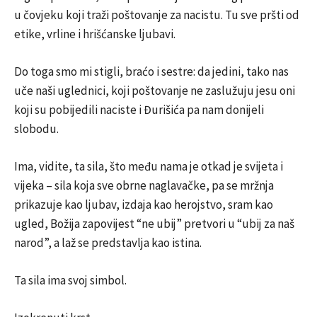
u čovjeku koji traži poštovanje za nacistu. Tu sve pršti od
etike, vrline i hrišćanske ljubavi.
Do toga smo mi stigli, braćo i sestre: da jedini, tako nas
uče naši uglednici, koji poštovanje ne zaslužuju jesu oni
koji su pobijedili naciste i Đurišića pa nam donijeli
slobodu.
Ima, vidite, ta sila, što među nama je otkad je svijeta i
vijeka – sila koja sve obrne naglavačke, pa se mržnja
prikazuje kao ljubav, izdaja kao herojstvo, sram kao
ugled, Božija zapovijest “ne ubij” pretvori u “ubij za naš
narod”, a laž se predstavlja kao istina.
Ta sila ima svoj simbol.