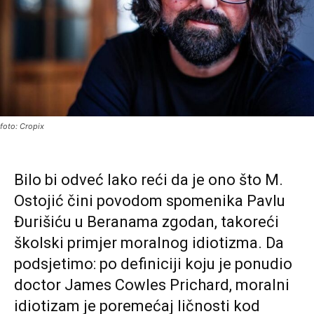
foto: Cropix
Bilo bi odveć lako reći da je ono što M.
Ostojić čini povodom spomenika Pavlu
Đurišiću u Beranama zgodan, takoreći
školski primjer moralnog idiotizma. Da
podsjetimo: po definiciji koju je ponudio
doctor James Cowles Prichard, moralni
idiotizam je poremećaj ličnosti kod