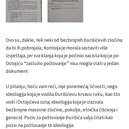
Ovo su, dakle, tek neki od bezbrojnih Đurišićevih zločina:
da bi ih pobrojala, Komisija je morala sastaviti više
izvještaja, jer sva klanja koja je počinio nacista koji je po
Ostojiću “zaslužio poštovanje” nisu mogla stati u jedan
dokument.
U pitanju, hoću vam reći, nije poremećaj ličnosti, nego
ideologija koja je vodila Đurišićevu krvavu ruku, kao što
vodi i Ostojićeva usta; ideologija koja je izazvala
bezbrojne masovne zločine, pokolje, etnička čišćenja i
genocid. Poziv za poštovanje Đurišića valja čitati kao
poziv na poštovanje te ideologije.