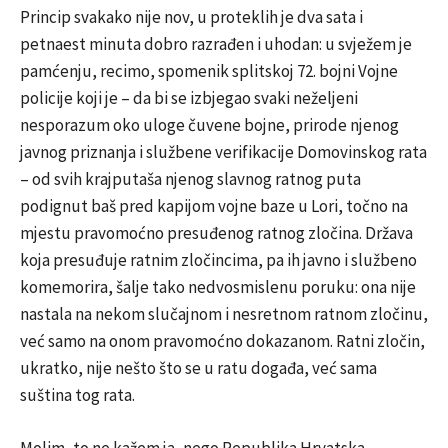
Princip svakako nije nov, u proteklih je dva sata i
petnaest minuta dobro razrađen i uhodan: u svježem je
pamćenju, recimo, spomenik splitskoj 72. bojni Vojne
policije koji je – da bi se izbjegao svaki neželjeni
nesporazum oko uloge čuvene bojne, prirode njenog
javnog priznanja i službene verifikacije Domovinskog rata
– od svih krajputaša njenog slavnog ratnog puta
podignut baš pred kapijom vojne baze u Lori, točno na
mjestu pravomoćno presuđenog ratnog zločina. Država
koja presuđuje ratnim zločincima, pa ih javno i službeno
komemorira, šalje tako nedvosmislenu poruku: ona nije
nastala na nekom slučajnom i nesretnom ratnom zločinu,
već samo na onom pravomoćno dokazanom. Ratni zločin,
ukratko, nije nešto što se u ratu događa, već sama
suština tog rata.