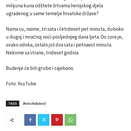
milijuna kuna odštete žrtvama herojskog djela
ugrađenog u same temelje hrvatske države?
Nama su, naime, tri sata i četrdeset pet minuta, duboko
u dugoj i mračnoj noći posljednjeg dana ljeta. Do zore je,
ovako odoka, ostalo još dva sata i petnaest minuta.
Nekome sa strane, trideset godina.
Buđenje će biti grubo i zajebano.
Foto: YouTube
TAGS
Boris Dežulović