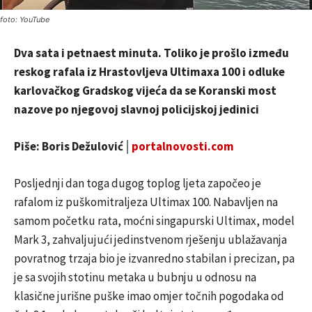
foto: YouTube
Dva sata i petnaest minuta. Toliko je prošlo između
reskog rafala iz Hrastovljeva Ultimaxa 100 i odluke
karlovačkog Gradskog vijeća da se Koranski most
nazove po njegovoj slavnoj policijskoj jedinici
Piše: Boris Dežulović│
portalnovosti.com
Posljednji dan toga dugog toplog ljeta započeo je
rafalom iz puškomitraljeza Ultimax 100. Nabavljen na
samom početku rata, moćni singapurski Ultimax, model
Mark 3, zahvaljujući jedinstvenom rješenju ublažavanja
povratnog trzaja bio je izvanredno stabilan i precizan, pa
je sa svojih stotinu metaka u bubnju u odnosu na
klasične jurišne puške imao omjer točnih pogodaka od