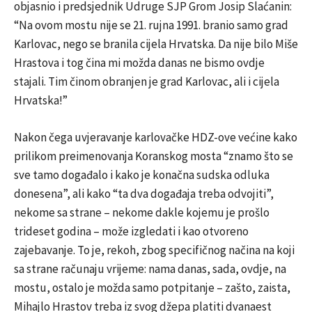
objasnio i predsjednik Udruge SJP Grom
Josip Slaćanin
:
“Na ovom mostu nije se 21. rujna 1991. branio samo grad
Karlovac, nego se branila cijela Hrvatska. Da nije bilo Miše
Hrastova i tog čina mi možda danas ne bismo ovdje
stajali. Tim činom obranjen je grad Karlovac, ali i cijela
Hrvatska!”
Nakon čega uvjeravanje karlovačke HDZ-ove većine kako
prilikom preimenovanja Koranskog mosta “znamo što se
sve tamo događalo i kako je konačna sudska odluka
donesena”, ali kako “ta dva događaja treba odvojiti”,
nekome sa strane – nekome dakle kojemu je prošlo
trideset godina – može izgledati i kao otvoreno
zajebavanje. To je, rekoh, zbog specifičnog načina na koji
sa strane računaju vrijeme: nama danas, sada, ovdje, na
mostu, ostalo je možda samo potpitanje – zašto, zaista,
Mihajlo Hrastov treba iz svog džepa platiti dvanaest