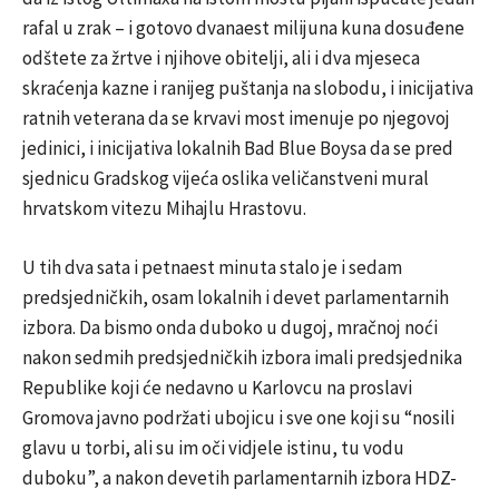
rafal u zrak – i gotovo dvanaest milijuna kuna dosuđene
odštete za žrtve i njihove obitelji, ali i dva mjeseca
skraćenja kazne i ranijeg puštanja na slobodu, i inicijativa
ratnih veterana da se krvavi most imenuje po njegovoj
jedinici, i inicijativa lokalnih Bad Blue Boysa da se pred
sjednicu Gradskog vijeća oslika veličanstveni mural
hrvatskom vitezu Mihajlu Hrastovu.
U tih dva sata i petnaest minuta stalo je i sedam
predsjedničkih, osam lokalnih i devet parlamentarnih
izbora. Da bismo onda duboko u dugoj, mračnoj noći
nakon sedmih predsjedničkih izbora imali predsjednika
Republike koji će nedavno u Karlovcu na proslavi
Gromova javno podržati ubojicu i sve one koji su “nosili
glavu u torbi, ali su im oči vidjele istinu, tu vodu
duboku”, a nakon devetih parlamentarnih izbora HDZ-