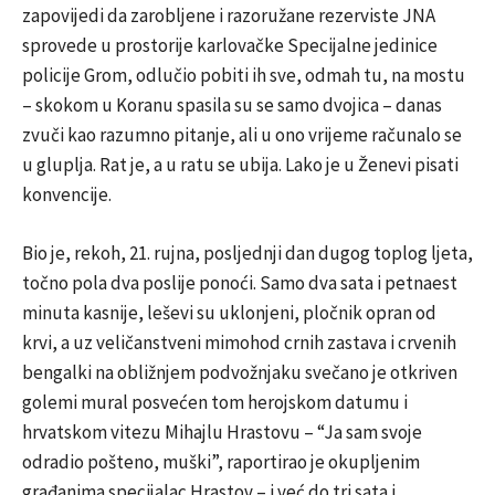
zapovijedi da zarobljene i razoružane rezerviste JNA
sprovede u prostorije karlovačke Specijalne jedinice
policije Grom, odlučio pobiti ih sve, odmah tu, na mostu
– skokom u Koranu spasila su se samo dvojica – danas
zvuči kao razumno pitanje, ali u ono vrijeme računalo se
u gluplja. Rat je, a u ratu se ubija. Lako je u Ženevi pisati
konvencije.
Bio je, rekoh, 21. rujna, posljednji dan dugog toplog ljeta,
točno pola dva poslije ponoći. Samo dva sata i petnaest
minuta kasnije, leševi su uklonjeni, pločnik opran od
krvi, a uz veličanstveni mimohod crnih zastava i crvenih
bengalki na obližnjem podvožnjaku svečano je otkriven
golemi mural posvećen tom herojskom datumu i
hrvatskom vitezu Mihajlu Hrastovu – “Ja sam svoje
odradio pošteno, muški”, raportirao je okupljenim
građanima specijalac Hrastov – i već do tri sata i