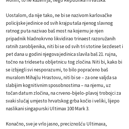
Molim, to ne kažem ja, nego Republika Hrvatska.
Uostalom, da nije tako, ne bi se nazivom karlovačke
policijske jedinice od svih krajputaša njenog slavnog
ratnog puta nazivao baš most na kojemu je njen
pripadnik hladnokrvno likvidirao trinaest razoružanih
ratnih zarobljenika, niti bi se od svih tri stotine šezdeset i
pet dana u godini njegova jedinica slavila baš 21. rujna,
točno na tridesetu obljetnicu tog zločina. Niti bi, kako bi
se izbjegli svi nesporazumi, to bilo popraćeno baš
muralom Mihajlu Hrastovu, niti bi se – za one valjda sa
slabijim kognitivnim sposobnostima – na njemu, uz
točan datum zločina, na crveno-bijelo-plavoj trobojci za
svaki slučaj umjesto hrvatskog grba kočio i veliki, lijepo
naslikani singapurski Ultimax 100 Mark 3.
Konačno, sve je vrlo jasno, preciznošću Ultimaxa,