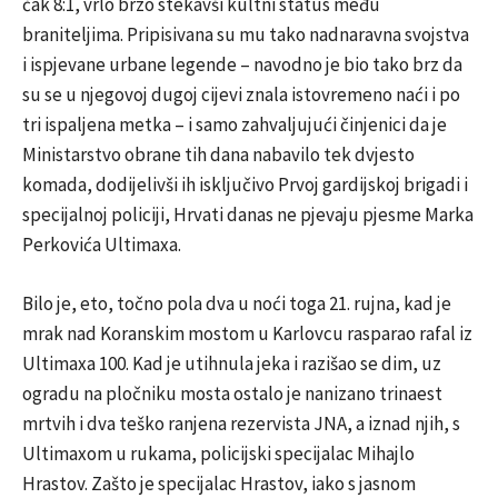
čak 8:1, vrlo brzo stekavši kultni status među
braniteljima. Pripisivana su mu tako nadnaravna svojstva
i ispjevane urbane legende – navodno je bio tako brz da
su se u njegovoj dugoj cijevi znala istovremeno naći i po
tri ispaljena metka – i samo zahvaljujući činjenici da je
Ministarstvo obrane tih dana nabavilo tek dvjesto
komada, dodijelivši ih isključivo Prvoj gardijskoj brigadi i
specijalnoj policiji, Hrvati danas ne pjevaju pjesme
Marka
Perkovića Ultimaxa
.
Bilo je, eto, točno pola dva u noći toga 21. rujna, kad je
mrak nad Koranskim mostom u Karlovcu rasparao rafal iz
Ultimaxa 100. Kad je utihnula jeka i razišao se dim, uz
ogradu na pločniku mosta ostalo je nanizano trinaest
mrtvih i dva teško ranjena rezervista JNA, a iznad njih, s
Ultimaxom u rukama, policijski specijalac
Mihajlo
Hrastov
. Zašto je specijalac Hrastov, iako s jasnom