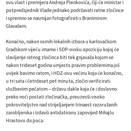
ovu vlast i premijera
Andreja Plenkovića
, čiji će ministar i
potpredsjednik Vlade jednako podržavati ratne zločince
i spremno se nasmijan fotografirati s
Branimirom
Glavašem
.
Konačno, nakon osmih lokalnih izbora u karlovačkom
Gradskom vijeću imamo i SDP-ovsku opoziciju kojoj će
slavljenje ratnog zločinca biti tek gnjavaža kojom se
nakon trideset godina umjesto pravim problemima još
uvijek bavimo ratom, i HDZ-ovu većinu koja će konačno,
u tri sata i četrdeset pet minuta, zločin verificirati
službenim pečatom – državu dakle koja će i doslovno
preko noći postati zločinačka, preuzevši visoko
pokroviteljstvo nad strijeljanjem trinaest razoružanih
zarobljenika i izdavši antidatiranu zapovijed Mihajlu
Hrastovu da puca.