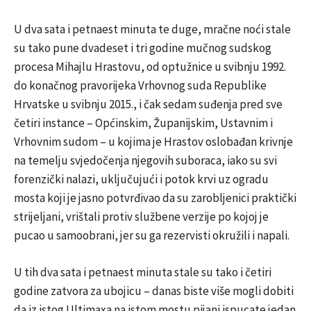
U dva sata i petnaest minuta te duge, mračne noći stale
su tako pune dvadeset i tri godine mučnog sudskog
procesa Mihajlu Hrastovu, od optužnice u svibnju 1992.
do konačnog pravorijeka Vrhovnog suda Republike
Hrvatske u svibnju 2015., i čak sedam suđenja pred sve
četiri instance – Općinskim, Županijskim, Ustavnim i
Vrhovnim sudom – u kojima je Hrastov oslobađan krivnje
na temelju svjedočenja njegovih suboraca, iako su svi
forenzički nalazi, uključujući i potok krvi uz ogradu
mosta koji je jasno potvrđivao da su zarobljenici praktički
strijeljani, vrištali protiv službene verzije po kojoj je
pucao u samoobrani, jer su ga rezervisti okružili i napali.
U tih dva sata i petnaest minuta stale su tako i četiri
godine zatvora za ubojicu – danas biste više mogli dobiti
da iz istog Ultimaxa na istom mostu pijani ispucate jedan