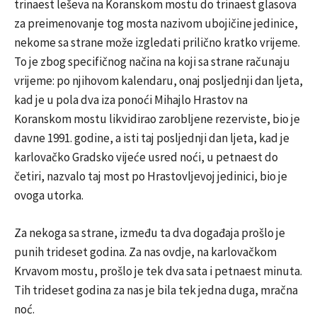
trinaest leševa na Koranskom mostu do trinaest glasova
za preimenovanje tog mosta nazivom ubojičine jedinice,
nekome sa strane može izgledati prilično kratko vrijeme.
To je zbog specifičnog načina na koji sa strane računaju
vrijeme: po njihovom kalendaru, onaj posljednji dan ljeta,
kad je u pola dva iza ponoći Mihajlo Hrastov na
Koranskom mostu likvidirao zarobljene rezerviste, bio je
davne 1991. godine, a isti taj posljednji dan ljeta, kad je
karlovačko Gradsko vijeće usred noći, u petnaest do
četiri, nazvalo taj most po Hrastovljevoj jedinici, bio je
ovoga utorka.
Za nekoga sa strane, između ta dva događaja prošlo je
punih trideset godina. Za nas ovdje, na karlovačkom
Krvavom mostu, prošlo je tek dva sata i petnaest minuta.
Tih trideset godina za nas je bila tek jedna duga, mračna
noć.