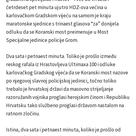
četrdeset pet minuta ujutro HDZ-ova većina u
karlovačkom Gradskom vijeću na samom je kraju
maratonske sjednice s trinaest glasova “za” donijela
odluku da se Koranski most preimenuje u Most
Specijalne jedinice policije Grom.
Dva sata i petnaest minuta. Toliko je prošlo između
reskog rafala iz Hrastovljeva Ultimaxa 100 i odluke
karlovačkog Gradskog vijeća da se Koranski most nazove
po njegovoj slavnoj policijskoj jedinici, točno toliko
trebalo je hrvatskoj državi da masovno strijeljanje
razoružanih vojnika proglasi herojskim činom i Republiku
Hrvatsku tako službeno proglasi državom nastalom na
ratnom zločinu.
Istina, dva sata i petnaest minuta, koliko je prošlo od