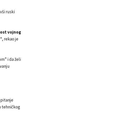
vši ruski
nost vojnog
o
“, rekao je
m” i da želi
avanju
 pitanje
om tehničkog