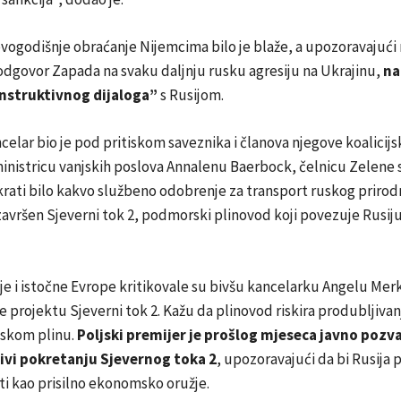
vogodišnje obraćanje Nijemcima bilo je blaže, a upozoravajući 
odgovor Zapada na svaku daljnju rusku agresiju na Ukrajinu,
na
nstruktivnog dijaloga”
s Rusijom.
elar bio je pod pritiskom saveznika i članova njegove koalicijs
inistricu vanjskih poslova Annalenu Baerbock, čelnicu Zelene 
krati bilo kakvo službeno odobrenje za transport ruskog prirod
avršen Sjeverni tok 2, podmorski plinovod koji povezuje Rusiju
e i istočne Evrope kritikovale su bivšu kancelarku Angelu Mer
 projektu Sjeverni tok 2. Kažu da plinovod riskira produbljiva
uskom plinu.
Poljski premijer je prošlog mjeseca javno pozv
ivi pokretanju Sjevernog toka 2
, upozoravajući da bi Rusija 
ti kao prisilno ekonomsko oružje.