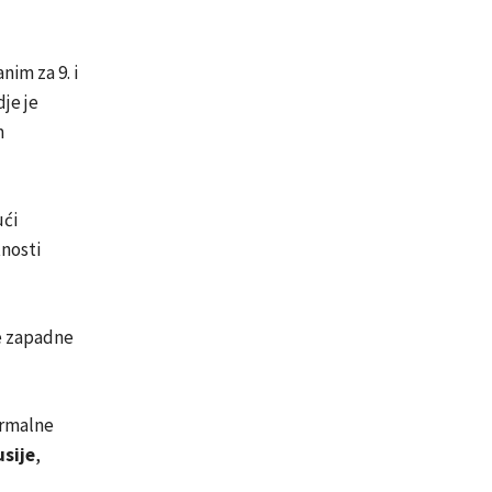
nim za 9. i
dje je
m
ući
tnosti
e zapadne
ormalne
sije
,