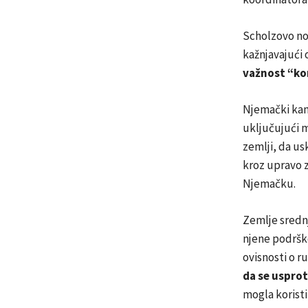
Scholzovo no
kažnjavajući 
važnost “ko
Njemački kanc
uključujući m
zemlji, da us
kroz upravo z
Njemačku.
Zemlje srednj
njene podrške
ovisnosti o r
da se usprot
mogla koristi