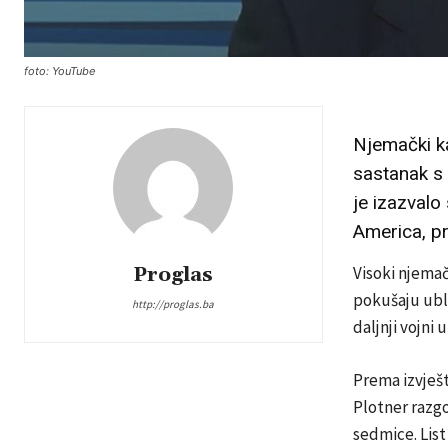
foto: YouTube
Njemački ka
sastanak s
je izazvalo
America, pr
Proglas
Visoki njemač
pokušaju ubl
http://proglas.ba
daljnji vojni 
Prema izvješt
Plotner razgo
sedmice. List