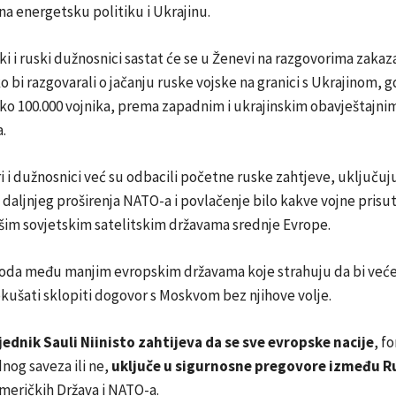
na energetsku politiku i Ukrajinu.
ki i ruski dužnosnici sastat će se u Ženevi na razgovorima zakaza
o bi razgovarali o jačanju ruske vojske na granici s Ukrajinom, g
ko 100.000 vojnika, prema zapadnim i ukrajinskim obavještajni
.
i i dužnosnici već su odbacili početne ruske zahtjeve, uključuj
 daljnjeg proširenja NATO-a i povlačenje bilo kakve vojne prisu
šim sovjetskim satelitskim državama srednje Evrope.
goda među manjim evropskim državama koje strahuju da bi već
kušati sklopiti dogovor s Moskvom bez njihove volje.
jednik Sauli Niinisto zahtijeva da se sve evropske nacije
, f
nog saveza ili ne,
uključe u sigurnosne pregovore između Ru
meričkih Država i NATO-a.