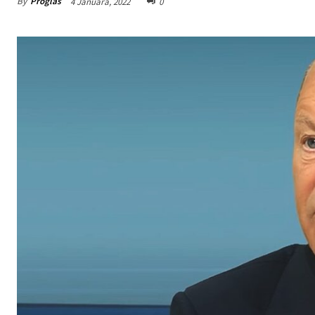
By
Proglas
4 Januara, 2022
0