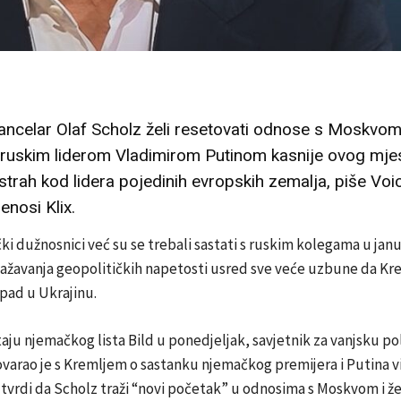
ncelar Olaf Scholz želi resetovati odnose s Moskvom 
 ruskim liderom Vladimirom Putinom kasnije ovog mje
 strah kod lidera pojedinih evropskih zemalja, piše Voi
enosi Klix.
ki dužnosnici već su se trebali sastati s ruskim kolegama u jan
ažavanja geopolitičkih napetosti usred sve veće uzbune da Kre
upad u Ukrajinu.
aju njemačkog lista Bild u ponedjeljak, savjetnik za vanjsku po
varao je s Kremljem o sastanku njemačkog premijera i Putina vi
 tvrdi da Scholz traži “novi početak” u odnosima s Moskvom i že