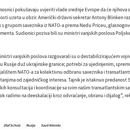
osnici pokušavaju uvjeriti vlade srednje Evrope da će njihova s
osti uzeta u obzir. Američki državni sekretar Antony Blinken ra
k s grupom saveznika iz NATO-a prema Nedu Priceu, glasnogov
enta. Sudionici poziva bili su ministri vanjskih poslova Poljs
inistri vanjskih poslova razgovarali su o destabilizirajućem voj
 Rusije duž ukrajinske granice; potrebi za ujedinjenim, sprem
jalištem NATO-a za kolektivnu odbranu saveznika i transatlant
itanjima od zajedničkog interesa. Tajnik je istaknuo predanost 
kih konsultacija i koordinacije sa svim našim transatlantskim s
k radimo na deeskalaciji kroz odvraćanje, obranu i dijalog”, rek
Olaf Scholz
Rusija
Sauli Niinisto