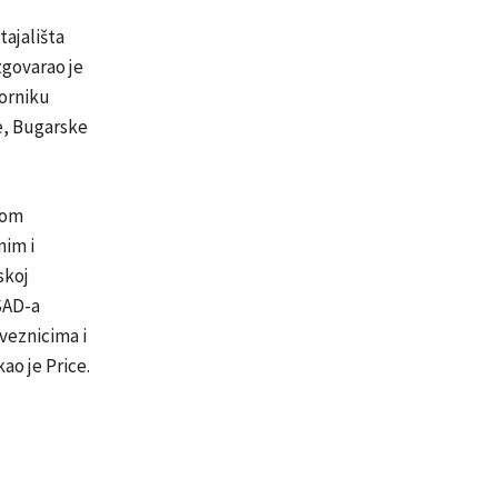
tajališta
zgovarao je
orniku
ke, Bugarske
nom
nim i
skoj
SAD-a
aveznicima i
ao je Price.