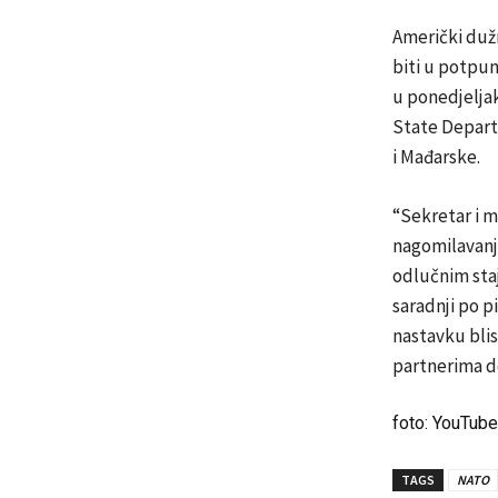
Američki dužn
biti u potpun
u ponedjelja
State Departm
i Mađarske.
“Sekretar i m
nagomilavanju
odlučnim sta
saradnji po p
nastavku blis
partnerima do
foto: YouTube
TAGS
NATO