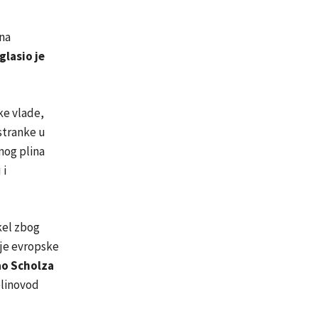
na
glasio je
ke vlade,
stranke u
nog plina
 i
kel zbog
nje evropske
ao Scholza
plinovod