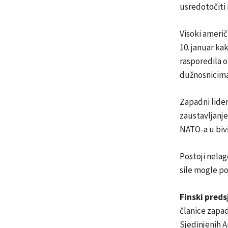
usredotočiti 
Visoki američ
10. januar kak
rasporedila o
dužnosnicima
Zapadni lider
zaustavljanje
NATO-a u biv
Postoji nela
sile mogle po
Finski preds
članice zapad
Sjedinjenih A