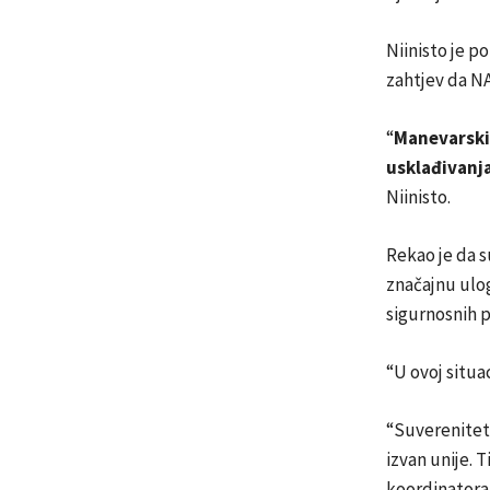
Niinisto je p
zahtjev da N
“
Manevarski
usklađivanja
Niinisto.
Rekao je da 
značajnu ulo
sigurnosnih p
“U ovoj situa
“Suverenitet 
izvan unije. 
koordinatora 