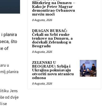
Blitzkrieg na Dunavu –
Kako je Peter Magyar
demontirao Orbanovu
mrežu moći
8 Augusta, 2026
DRAGAN BURSAĆ:
i planira
Čekali su Srbi ruske
tenkove na Dunavu, a
seca, što
dočekali Zelenskog u
Beogradu
ce of
8 Augusta, 2026
ZELENSKI U
uaru u
BEOGRADU: Srbija i
Ukrajina pokušavaju
mlj planira
otvoriti novu stranicu
odnosa
8 Augusta, 2026
litiku Jens
še od dvije
li se