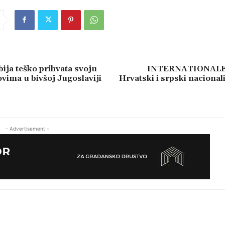
bija teško prihvata svoju
INTERNATIONALE
ovima u bivšoj Jugoslaviji
Hrvatski i srpski nacionali
- Advertisement -