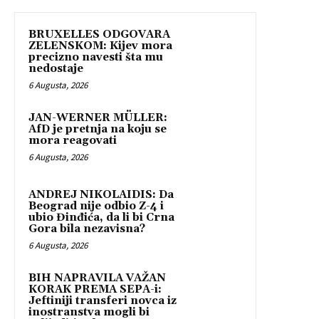
BRUXELLES ODGOVARA
ZELENSKOM: Kijev mora
precizno navesti šta mu
nedostaje
6 Augusta, 2026
JAN-WERNER MÜLLER:
AfD je pretnja na koju se
mora reagovati
6 Augusta, 2026
ANDREJ NIKOLAIDIS: Da
Beograd nije odbio Z-4 i
ubio Đinđića, da li bi Crna
Gora bila nezavisna?
6 Augusta, 2026
BIH NAPRAVILA VAŽAN
KORAK PREMA SEPA-i:
Jeftiniji transferi novca iz
inostranstva mogli bi