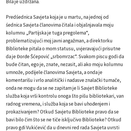
Bila je uzdržana.
Predśednica Savjeta koja je u martu, na jednoj od
śednica Savjeta članovima čitala i objašnjavala moju
kolumnu „Partijska je tuga pregolema“,
problematizujući moj javni angažman, a direktorku
Biblioteke pitala o mom statusu, uvjeravajući prisutne
da je Đorđe Šćepović „srbomrzac“. Svakom piscu godi da
bude čitan, ego je, znate, nezasit, ali ako moju kolumnu
umnože, podijele članovima Savjeta, a onda je
komentarišu i vrlo analitički i nadasve znalački tumače,
onda ne mogu da se ne zapitam je li Savjet Biblioteke
služba koja vrši kontrolu onoga što pišu bibliotekari, van
radnog vremena, i služba koja se bavi uhođenjem i
prokazivanjem? Otkud Savjetu Biblioteke pravo da se
bavi bilo čim što se ne tiče isključivo Biblioteke? Otkud
pravo gđi Vukićević da u dnevni red rada Savjeta uvrsti