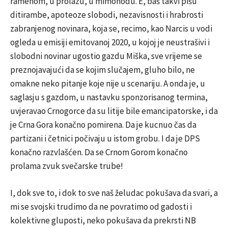
ramenom, u prolazu, u mimohodu. E, baš takvi pišu
ditirambe, apoteoze slobodi, nezavisnosti i hrabrosti
zabranjenog novinara, koja se, recimo, kao Narcis u vodi
ogleda u emisiji emitovanoj 2020, u kojoj je neustrašivi i
slobodni novinar ugostio gazdu Miška, sve vrijeme se
preznojavajući da se kojim slučajem, gluho bilo, ne
omakne neko pitanje koje nije u scenariju. A onda je, u
saglasju s gazdom, u nastavku sponzorisanog termina,
uvjeravao Crnogorce da su litije bile emancipatorske, i da
je Crna Gora konačno pomirena. Da je kucnuo čas da
partizani i četnici počivaju u istom grobu. I da je DPS
konačno razvlašćen. Da se Crnom Gorom konačno
prolama zvuk svečarske trube!
I, dok sve to, i dok to sve naš želudac pokušava da svari, a
mi se svojski trudimo da ne povratimo od gadosti i
kolektivne gluposti, neko pokušava da prekrsti NB