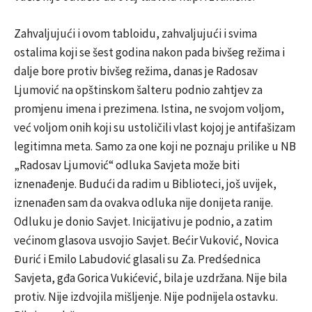
Zahvaljujući i ovom tabloidu, zahvaljujući i svima
ostalima koji se šest godina nakon pada bivšeg režima i
dalje bore protiv bivšeg režima, danas je Radosav
Ljumović na opštinskom šalteru podnio zahtjev za
promjenu imena i prezimena. Istina, ne svojom voljom,
već voljom onih koji su ustoličili vlast kojoj je antifašizam
legitimna meta. Samo za one koji ne poznaju prilike u NB
„Radosav Ljumović“ odluka Savjeta može biti
iznenađenje. Budući da radim u Biblioteci, još uvijek,
iznenađen sam da ovakva odluka nije donijeta ranije.
Odluku je donio Savjet. Inicijativu je podnio, a zatim
većinom glasova usvojio Savjet. Bećir Vuković, Novica
Đurić i Emilo Labudović glasali su Za. Predśednica
Savjeta, gđa Gorica Vukićević, bila je uzdržana. Nije bila
protiv. Nije izdvojila mišljenje. Nije podnijela ostavku.