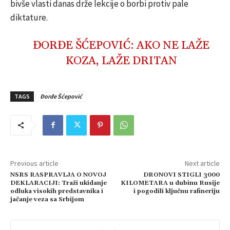
bivše vlasti danas drže lekcije o borbi protiv pale
diktature.
ĐORĐE ŠĆEPOVIĆ: AKO NE LAŽE
KOZA, LAŽE DRITAN
TAGS
Đorđe Šćepović
Previous article
Next article
NSRS RASPRAVLJA O NOVOJ
DRONOVI STIGLI 3000
DEKLARACIJI: Traži ukidanje
KILOMETARA u dubinu Rusije
odluka visokih predstavnika i
i pogodili ključnu rafineriju
jačanje veza sa Srbijom