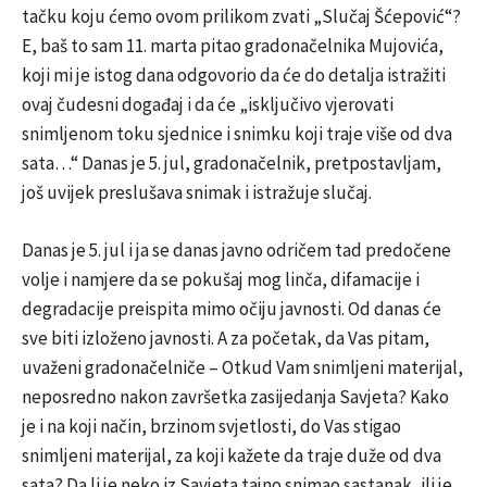
tačku koju ćemo ovom prilikom zvati „Slučaj Šćepović“?
E, baš to sam 11. marta pitao gradonačelnika Mujovića,
koji mi je istog dana odgovorio da će do detalja istražiti
ovaj čudesni događaj i da će „isključivo vjerovati
snimljenom toku sjednice i snimku koji traje više od dva
sata…“ Danas je 5. jul, gradonačelnik, pretpostavljam,
još uvijek preslušava snimak i istražuje slučaj.
Danas je 5. jul i ja se danas javno odričem tad predočene
volje i namjere da se pokušaj mog linča, difamacije i
degradacije preispita mimo očiju javnosti. Od danas će
sve biti izloženo javnosti. A za početak, da Vas pitam,
uvaženi gradonačelniče – Otkud Vam snimljeni materijal,
neposredno nakon završetka zasijedanja Savjeta? Kako
je i na koji način, brzinom svjetlosti, do Vas stigao
snimljeni materijal, za koji kažete da traje duže od dva
sata? Da li je neko iz Savjeta tajno snimao sastanak, ili je,