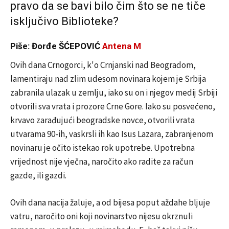
pravo da se bavi bilo čim što se ne tiče
isključivo Biblioteke?
Piše: Đorđe ŠĆEPOVIĆ
Antena M
Ovih dana Crnogorci, k'o Crnjanski nad Beogradom,
lamentiraju nad zlim udesom novinara kojem je Srbija
zabranila ulazak u zemlju, iako su on i njegov medij Srbiji
otvorili sva vrata i prozore Crne Gore. Iako su posvećeno,
krvavo zarađujući beogradske novce, otvorili vrata
utvarama 90-ih, vaskrsli ih kao Isus Lazara, zabranjenom
novinaru je očito istekao rok upotrebe. Upotrebna
vrijednost nije vječna, naročito ako radite za račun
gazde, ili gazdi.
Ovih dana nacija žaluje, a od bijesa poput aždahe bljuje
vatru, naročito oni koji novinarstvo nijesu okrznuli