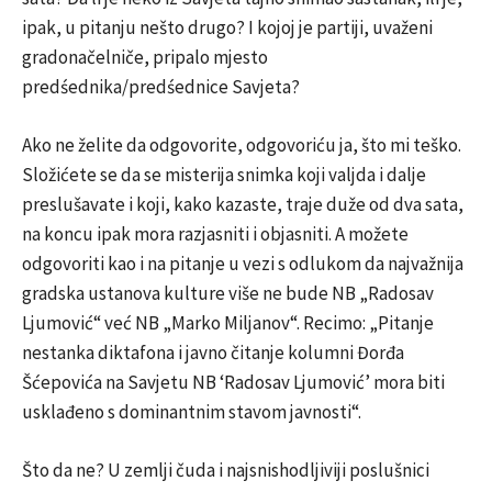
ipak, u pitanju nešto drugo? I kojoj je partiji, uvaženi
gradonačelniče, pripalo mjesto
predśednika/predśednice Savjeta?
Ako ne želite da odgovorite, odgovoriću ja, što mi teško.
Složićete se da se misterija snimka koji valjda i dalje
preslušavate i koji, kako kazaste, traje duže od dva sata,
na koncu ipak mora razjasniti i objasniti. A možete
odgovoriti kao i na pitanje u vezi s odlukom da najvažnija
gradska ustanova kulture više ne bude NB „Radosav
Ljumović“ već NB „Marko Miljanov“. Recimo: „Pitanje
nestanka diktafona i javno čitanje kolumni Đorđa
Šćepovića na Savjetu NB ‘Radosav Ljumović’ mora biti
usklađeno s dominantnim stavom javnosti“.
Što da ne? U zemlji čuda i najsnishodljiviji poslušnici