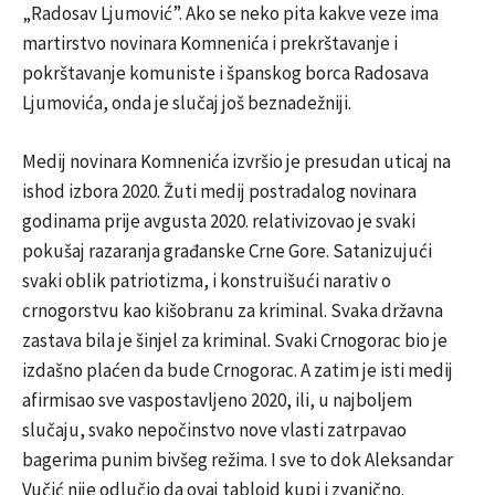
„Radosav Ljumović”. Ako se neko pita kakve veze ima
martirstvo novinara Komnenića i prekrštavanje i
pokrštavanje komuniste i španskog borca Radosava
Ljumovića, onda je slučaj još beznadežniji.
Medij novinara Komnenića izvršio je presudan uticaj na
ishod izbora 2020. Žuti medij postradalog novinara
godinama prije avgusta 2020. relativizovao je svaki
pokušaj razaranja građanske Crne Gore. Satanizujući
svaki oblik patriotizma, i konstruišući narativ o
crnogorstvu kao kišobranu za kriminal. Svaka državna
zastava bila je šinjel za kriminal. Svaki Crnogorac bio je
izdašno plaćen da bude Crnogorac. A zatim je isti medij
afirmisao sve vaspostavljeno 2020, ili, u najboljem
slučaju, svako nepočinstvo nove vlasti zatrpavao
bagerima punim bivšeg režima. I sve to dok Aleksandar
Vučić nije odlučio da ovaj tabloid kupi i zvanično.