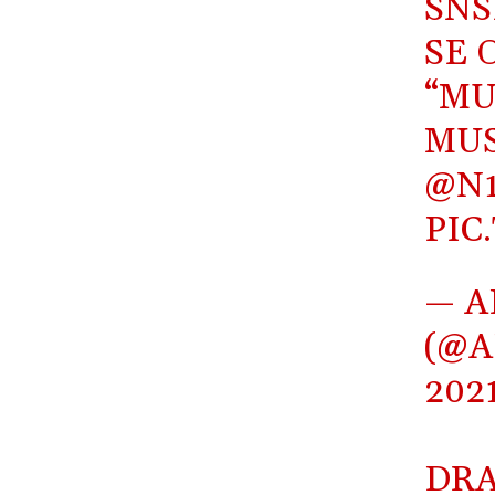
SNS
SE 
“MU
MU
@N1
PIC
— A
(@A
202
DRA