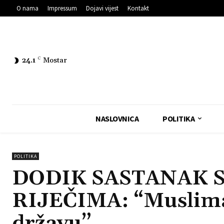
O nama
Impressum
Dojavi vijest
Kontakt
24.1
C
Mostar
NASLOVNICA
POLITIKA
POLITIKA
DODIK SASTANAK 
RIJEČIMA: “Muslima
državu”