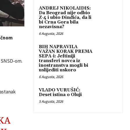
ANDREJ NIKOLAIDIS:
Da Beograd nije odbio
Z-4 i ubio Đinđića, da li
bi Crna Gora bila
nezavisna?
6 Augusta, 2026
točnom
BIH NAPRAVILA
VAŽAN KORAK PREMA
SEPA-i: Jeftiniji
sa SNSD-om.
transferi novca iz
inostranstva mogli bi
uslijediti uskoro
6 Augusta, 2026
VLADO VURUŠIĆ:
sastanak
Deset istina o Oluji
5 Augusta, 2026
KA