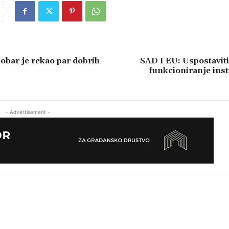
bar je rekao par dobrih
SAD I EU: Uspostavit
funkcioniranje inst
- Advertisement -