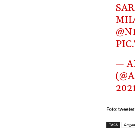
SAR
MI
@N1
PIC
— A
(@A
202
Foto: tweeter
TAGS
Dragan