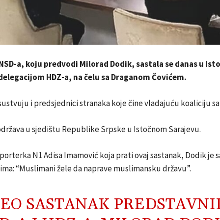
NSD-a, koju predvodi Milorad Dodik, sastala se danas u Is
 delegacijom HDZ-a, na čelu sa Draganom Čovićem.
ustvuju i predsjednici stranaka koje čine vladajuću koaliciju 
održava u sjedištu Republike Srpske u Istočnom Sarajevu.
eporterka N1 Adisa Imamović koja prati ovaj sastanak, Dodik je 
čima: “Muslimani žele da naprave muslimansku državu”.
EO SASTANAK PREDSTAVNI