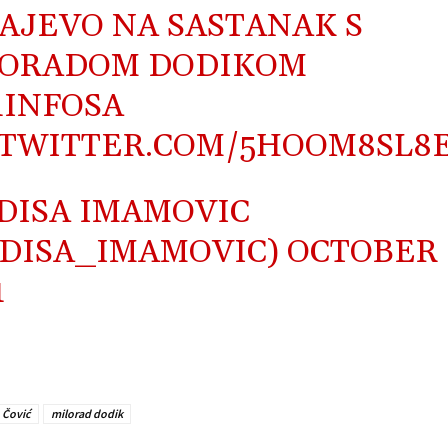
AJEVO NA SASTANAK S
LORADOM DODIKOM
INFOSA
.TWITTER.COM/5HOOM8SL8
DISA IMAMOVIC
DISA_IMAMOVIC)
OCTOBER 
1
 Čović
milorad dodik