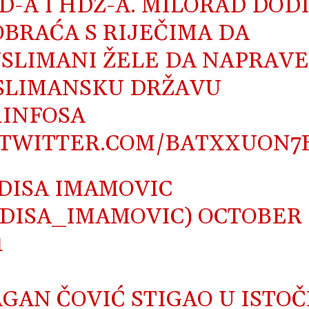
D-A I HDZ-A. MILORAD DOD
OBRAĆA S RIJEČIMA DA
SLIMANI ŽELE DA NAPRAV
SLIMANSKU DRŽAVU
INFOSA
.TWITTER.COM/BATXXUON7
DISA IMAMOVIC
DISA_IMAMOVIC)
OCTOBER 
1
GAN ČOVIĆ STIGAO U ISTO