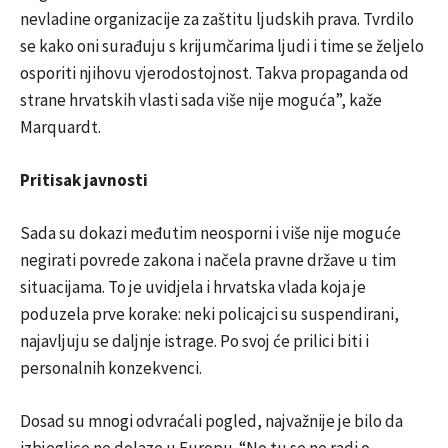
nevladine organizacije za zaštitu ljudskih prava. Tvrdilo
se kako oni surađuju s krijumčarima ljudi i time se željelo
osporiti njihovu vjerodostojnost. Takva propaganda od
strane hrvatskih vlasti sada više nije moguća”, kaže
Marquardt.
Pritisak javnosti
Sada su dokazi međutim neosporni i više nije moguće
negirati povrede zakona i načela pravne države u tim
situacijama. To je uvidjela i hrvatska vlada koja je
poduzela prve korake: neki policajci su suspendirani,
najavljuju se daljnje istrage. Po svoj će prilici biti i
personalnih konzekvenci.
Dosad su mnogi odvraćali pogled, najvažnije je bilo da