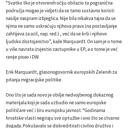
“Svatko tko je otvorenih očiju obilazio ta pogranična
područja mogao je vidjeti da se tamo sustavno koristi
nasilje naspram izbjeglica. Nije bila nikakva tajna da se
njima ne samo uskraćuju njihova prava (na postavljanje
zahtijeva za azil, nap. red.) , već da se krši i njihovo
ljudsko dostojanstvo”, kaže Marquardt. On sam je o tome
u više navrata izvjestio zastupnike u EP, a o tome je već
ranije pisao i DW.
Erik Marquardt, glasonogovornik europskih Zelenih za
pitanja migracijske politike
Ono što je sada novo je obilje nedvojbenog dokaznog
materijala koji je sada uzbudio ne samo europske
političare već i širu europsku javnost. “Godinama
hrvatske vlasti negiraju sve optužbe i ono što se stvarno
događa. Pokušavalo se diskreditirati civilno društvo i