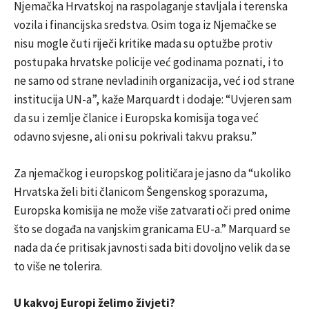
Njemačka Hrvatskoj na raspolaganje stavljala i terenska
vozila i financijska sredstva. Osim toga iz Njemačke se
nisu mogle čuti riječi kritike mada su optužbe protiv
postupaka hrvatske policije već godinama poznati, i to
ne samo od strane nevladinih organizacija, već i od strane
institucija UN-a”, kaže Marquardt i dodaje: “Uvjeren sam
da su i zemlje članice i Europska komisija toga već
odavno svjesne, ali oni su pokrivali takvu praksu.”
Za njemačkog i europskog političara je jasno da “ukoliko
Hrvatska želi biti članicom Šengenskog sporazuma,
Europska komisija ne može više zatvarati oči pred onime
što se događa na vanjskim granicama EU-a.” Marquard se
nada da će pritisak javnosti sada biti dovoljno velik da se
to više ne tolerira.
U kakvoj Europi želimo živjeti?