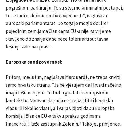
izbjeglice ne dolaze u Europu. “No tu se ne radi o
pogrešnom parkiranju. To su stvarno kriminalni postupci,
tu se radi o zločinu protiv čovječnosti”, naglašava
europski parlamentarac. Do toga je moglo doći jer
pojedinim zemljama članicama EU-a nije na vrijeme
stavljeno do znanja da se neće tolerirarti sustavna
kršenja zakona i prava.
Europska suodgovornost
Pritom, međutim, naglašava Marquardt, ne treba kriviti
samo hrvatsku stranu. “Ja ne vjerujem da Hrvati načelno
imaju loše namjere. To treba gledati u europskom
kontekstu. Naravno da sada ne treba štititi hrvatsku
vladu ili lokalne vlasti, ali valja vidjeti da su Europska
komisija i članice EU-a takvu praksu godinama
financirali”, kaže zastupnik Zelenih. “Tako je, primjerice,