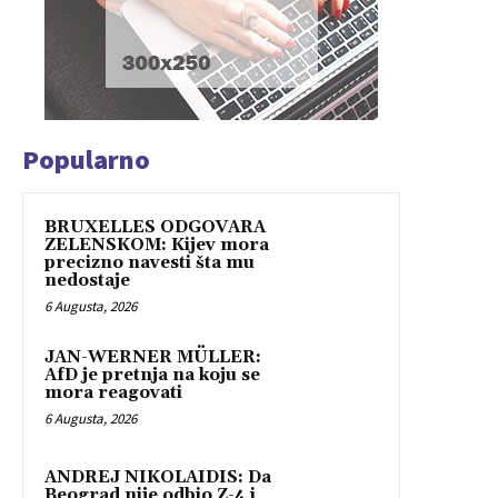
Popularno
BRUXELLES ODGOVARA
ZELENSKOM: Kijev mora
precizno navesti šta mu
nedostaje
6 Augusta, 2026
JAN-WERNER MÜLLER:
AfD je pretnja na koju se
mora reagovati
6 Augusta, 2026
ANDREJ NIKOLAIDIS: Da
Beograd nije odbio Z-4 i