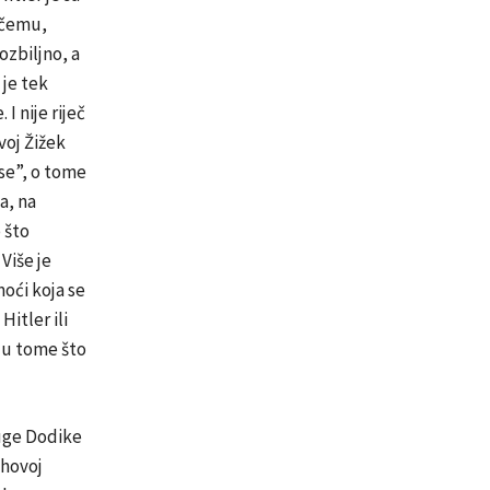
 čemu,
ozbiljno, a
 je tek
 nije riječ
voj Žižek
pse”, o tome
a, na
 što
Više je
moći koja se
Hitler ili
i u tome što
ruge Dodike
ihovoj