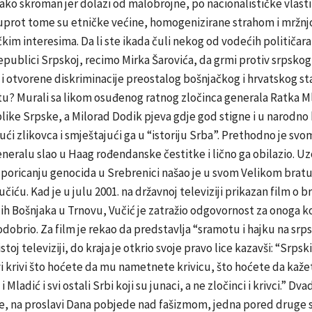
jako skroman jer dolazi od malobrojne, po nacionalističke vlas
uprot tome su etničke većine, homogenizirane strahom i mržnj
tičkim interesima. Da li ste ikada čuli nekog od vodećih političar
epublici Srpskoj, recimo Mirka Šarovića, da grmi protiv srpskog
i otvorene diskriminacije preostalog bošnjačkog i hrvatskog s
tu? Murali sa likom osuđenog ratnog zločinca generala Ratka M
ike Srpske, a Milorad Dodik pjeva gdje god stigne i u narodno 
jući zlikovca i smještajući ga u “istoriju Srba”. Prethodno je svo
eralu slao u Haag rođendanske čestitke i lično ga obilazio. Uz
poricanju genocida u Srebrenici našao je u svom Velikom brat
čiću. Kad je u julu 2001. na državnoj televiziji prikazan film o 
h Bošnjaka u Trnovu, Vučić je zatražio odgovornost za onoga ko
odobrio. Za film je rekao da predstavlja “sramotu i hajku na srps
stoj televiziji, do kraja je otkrio svoje pravo lice kazavši: “Srpsk
 vi krivi što hoćete da mu nametnete krivicu, što hoćete da kaže
i Mladić i svi ostali Srbi koji su junaci, a ne zločinci i krivci.” Dv
e, na proslavi Dana pobjede nad fašizmom, jedna pored druge s