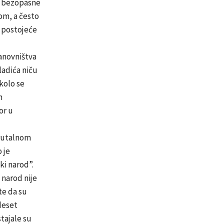
ti bezopasne
om, a često
a postojeće
tanovništva
ladića niču
kolo se
m
or u
u
brutalnom
 je
ki narod”.
i narod nije
te da su
adeset
tajale su