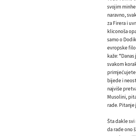
svojim minhe
naravno, svak
za Firera i uv
kliconoša opa
samo o Dodiku
evropske filo
kaže: “Danas 
svakom koraku
primjećujete, 
bijede i neos
najviše pretva
Musolini, pit
rade. Pitanje 
Šta dakle svi
da rade ono š