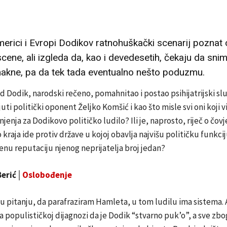
merici i Evropi Dodikov ratnohuškački scenarij poznat
cene, ali izgleda da, kao i devedesetih, čekaju da sni
makne, pa da tek tada eventualno nešto poduzmu.
rad Dodik, narodski rečeno, pomahnitao i postao psihijatrijski slu
juti politički oponent Željko Komšić i kao što misle svi oni koji 
enja za Dodikovo političko ludilo? Ili je, naprosto, riječ o čovj
 kraja ide protiv države u kojoj obavlja najvišu političku funkcij
nu reputaciju njenog neprijatelja broj jedan?
Berić│
Oslobođenje
 u pitanju, da parafraziram Hamleta, u tom ludilu ima sistema. A
na populističkoj dijagnozi da je Dodik “stvarno puk’o”, a sve zb