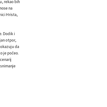
u, rekao bih
 nose na
ici Hrista,
. Dodik i
jan otpor,
 pokazuju da
o je počeo.
cenarij
a snimanje