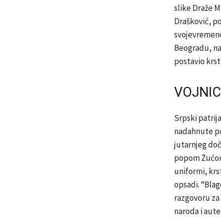
slike Draže Mi
Drašković, po
svojevremeno 
Beogradu, na 
postavio krst 
VOJNICI
Srpski patrij
nadahnute po
jutarnjeg do
popom Žućom, 
uniformi, krs
opsadi. “Blag
razgovoru za 
naroda i aute