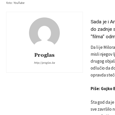
foto: YouTube
Sada je i A
do zadnje s
“filma” od
Da li je Milo
misli njegov l
Proglas
drugog objašnj
http://proglas.ba
odlučio da do
opravda steče
Piše: Gojko 
Šta god da je
sve završilo 