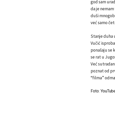
god sam uradi
da je nemam 
duši mnogobro
već samo četn
Stanje duha 
Vučić isproba
ponašaju se k
se rat u Jugo
Već sutradan 
poznat od prv
“filma” odma
Foto: YouTub