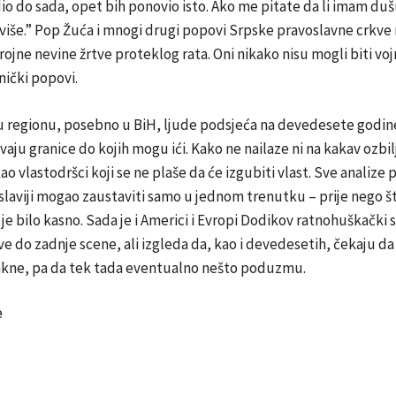
o do sada, opet bih ponovio isto. Ako me pitate da li imam duš
više.” Pop Žuća i mnogi drugi popovi Srpske pravoslavne crkve
jne nevine žrtve proteklog rata. Oni nikako nisu mogli biti vojn
ički popovi.
u regionu, posebno u BiH, ljude podsjeća na devedesete godine
vaju granice do kojih mogu ići. Kako ne nailaze ni na kakav ozbil
ao vlastodršci koji se ne plaše da će izgubiti vlast. Sve analize
slaviji mogao zaustaviti samo u jednom trenutku – prije nego št
je bilo kasno. Sada je i Americi i Evropi Dodikov ratnohuškački s
e do zadnje scene, ali izgleda da, kao i devedesetih, čekaju d
kne, pa da tek tada eventualno nešto poduzmu.
e