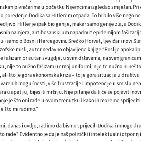
nskim pivničarima u početku Nijemcima izgledao smiješan. Pri
o poređenje Dodika sa Hitlerom otpada. To bi bilo više nego ne
redljivo. Hitler je ipak bio genije, makar samo genije zla, a Dodik
snih namjera, antibosanski um napadnut epidemijom fašizacije. I
 i samo o Bosni i Hercegovini. Srećko Horvat, ljevičar i novi Sla
zofske misli, autor nedavno objavljene knjige “Poslije apokali
je fašizam prisutan svugdje, u svim državama, na svim granicam
, nije to nužno fašizam u crnoj uniformi, nije to nužno ni nešto
ali što je gora ekonomska kriza – to je gora situacija u društvu. 
tvarenih mogućnosti, više frustracije i impotencije u smislu ne
ra u apatiju, bijes ili mržnju. Nije pitanje da li će se pojaviti novi 
anje je što oni rade u ovom trenutku i kako ih možemo spriječit
je što mi radimo.”
 mi, danas i ovdje, radimo da bismo spriječili Dodika i mnoge d
to rade? Evidentno je da je naš politički i intelektualni otpor nj