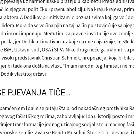
g pjevanja uz harmonikašku pratnju u kabinetu Predsjedništva 
čilo njegovu političku i pravnu aboliciju. Na kraju krajeva, prim
karaktera. A Dodikov primitivizam je poznat svima koji ga već dec
g lidera. Mora da se većina njih na taj način poistovjećuje sa nje
da im oni imponuju. Međutim, za pravne institucije ove zemlje
osla, jer Dodik ultimativno atakuje na one najvažnije, među k
 BiH, Ustavni sud, OSA i SIPA. Niko drugi neće ga ukloniti sa p
 visoki predstavnik Christian Schmidt, ni opozicija, koja bi bila
jer bi tada ona došla na vlast. “Imam narodni legitimitet i ne 
 Dodik vlastitoj državi.
SE PJEVANJA TIČE…
pamćenjem i dalje se pitaju šta bi od nekadašnjeg protivnika 
jegovog fašističkog režima, zaboravljajući da u istoriji postoji 
primjer transformacije jednog uticajnog socijaliste u moćnog faš
vropske zemlje. Zvao se Benito Musolini. Što se tiče pjevanja, i H