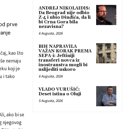
ANDREJ NIKOLAIDIS:
Da Beograd nije odbio
Z-4 i ubio Đinđića, da li
bi Crna Gora bila
 od prve
nezavisna?
manje
6 Augusta, 2026
BIH NAPRAVILA
VAŽAN KORAK PREMA
čaj, kao što
SEPA-i: Jeftiniji
više nemaju
transferi novca iz
inostranstva mogli bi
eku koji je
uslijediti uskoro
u i tako
6 Augusta, 2026
VLADO VURUŠIĆ:
Deset istina o Oluji
5 Augusta, 2026
li, ako bi se
og njegovog