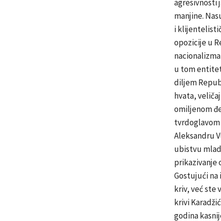
agresivnosti 
manjine. Nas
i klijentelis
opozicije u R
nacionalizma 
u tom entite
diljem Republ
hvata, veliča
omiljenom đen
tvrdoglavom 
Aleksandru Vu
ubistvu mladi
prikazivanje 
Gostujući na i
kriv, već ste
krivi Karadžić 
godina kasnij