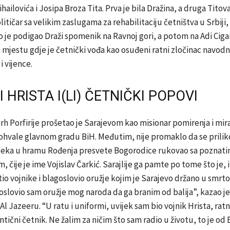
hailovića i Josipa Broza Tita. Prva je bila Dražina, a druga Titov
litičar sa velikim zaslugama za rehabilitaciju četništva u Srbiji,
je podigao Draži spomenik na Ravnoj gori, a potom na Adi Cigan
mjestu gdje je četnički vođa kao osuđeni ratni zločinac navodno
i vijence.
 HRISTA I(LI) ČETNIČKI POPOVI
arh Porfirije prošetao je Sarajevom kao misionar pomirenja i mira
hvale glavnom gradu BiH. Međutim, nije promaklo da se prili
čeka u hramu Rođenja presvete Bogorodice rukovao sa poznati
čije je ime Vojislav Čarkić. Sarajlije ga pamte po tome što je, 
tio vojnike i blagoslovio oružje kojim je Sarajevo držano u smrt
oslovio sam oružje mog naroda da ga branim od balija”, kazao je
Al Jazeeru. “U ratu i uniformi, uvijek sam bio vojnik Hrista, rat
ntični četnik. Ne žalim za ničim što sam radio u životu, to je od 