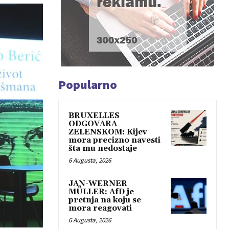
Popularno
BRUXELLES
ODGOVARA
ZELENSKOM: Kijev
mora precizno navesti
šta mu nedostaje
6 Augusta, 2026
JAN-WERNER
MÜLLER: AfD je
pretnja na koju se
mora reagovati
6 Augusta, 2026