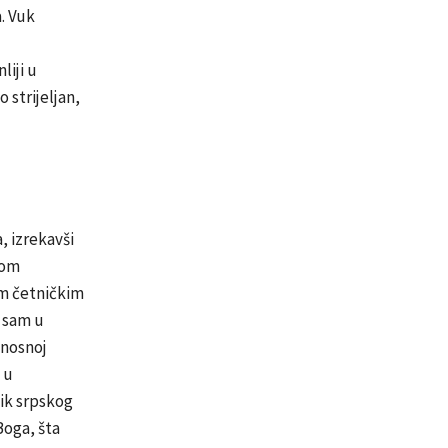
a. Vuk
liji u
 strijeljan,
, izrekavši
kom
m četničkim
i sam u
onosnoj
 u
nik srpskog
Boga, šta