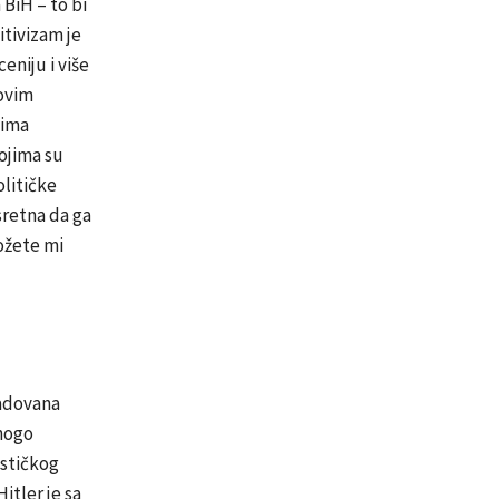
BiH – to bi
itivizam je
eniju i više
govim
 ima
ojima su
olitičke
 sretna da ga
možete mi
Radovana
mnogo
ističkog
itler je sa