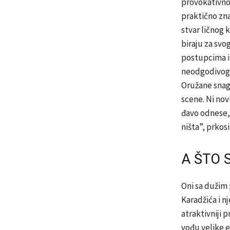
provokativno
praktično zna
stvar ličnog 
biraju za svo
postupcima i 
neodgodivog p
Oružane snage
scene. Ni novi
đavo odnese, 
ništa”, prkosi
A ŠTO 
Oni sa dužim 
Karadžića i n
atraktivniji 
vođu velike e