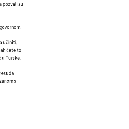
 pozvali su
odgovornom.
 učiniti,
ah ćete to
adu Turske.
presuda
ezanom s