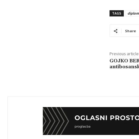
TAGS
diploma
Share
Previous article
GOJKO BERI
antibosans