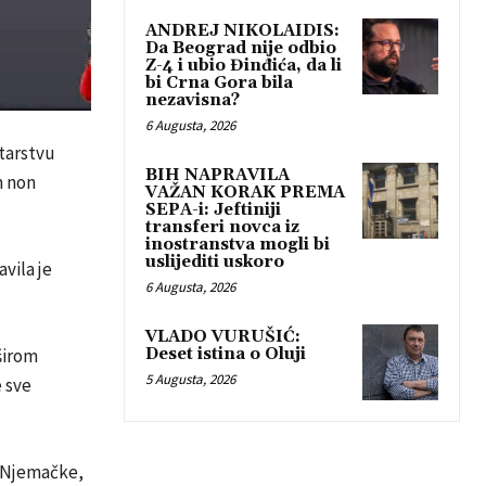
ANDREJ NIKOLAIDIS:
Da Beograd nije odbio
Z-4 i ubio Đinđića, da li
bi Crna Gora bila
nezavisna?
6 Augusta, 2026
starstvu
BIH NAPRAVILA
m non
VAŽAN KORAK PREMA
SEPA-i: Jeftiniji
transferi novca iz
inostranstva mogli bi
uslijediti uskoro
vila je
6 Augusta, 2026
VLADO VURUŠIĆ:
Deset istina o Oluji
širom
5 Augusta, 2026
e sve
, Njemačke,