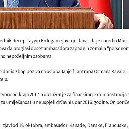
ednik Recep Tayyip Erdogan izjavio je danas da je naredio Mini
lova da proglasi deset ambasadora zapadnih zemalja “persono
sno nepoželjnim osobama.
 donio zbog poziva na oslobađanje filantropa Osmana Kavale, ja
ers.
atvoru od kraja 2017. a optužen je za finansiranje demonstracija 
i za umiješanost u neuspjeli državni udar 2016. godine. On porič
j izjavi od 18. oktobra, ambasadori Kanade, Danske, Francuske