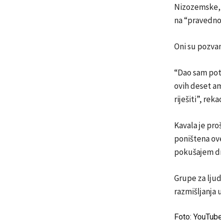
Nizozemske, 
na “pravedno 
Oni su pozvan
“Dao sam potr
ovih deset a
riješiti”, re
Kavala je pro
poništena ov
pokušajem dr
Grupe za ljud
razmišljanja
Foto: YouTub