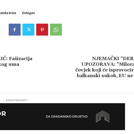
tska kriza
Erdogan
Ć: Fašizacija
NJEMAČKI “DER
kog uma
UPOZORAVA: “Milora
čovjek koji će isprovocir
balkanski sukob, EU ne 
- Advertisement -