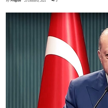
By
Proglas
23 Oktobra, 2021
0