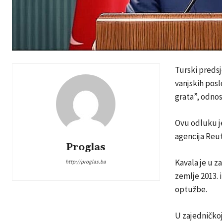
Turski predsj
vanjskih pos
grata”, odno
Ovu odluku je
agencija Reut
Proglas
Kavala je u z
http://proglas.ba
zemlje 2013. 
optužbe.
U zajedničko