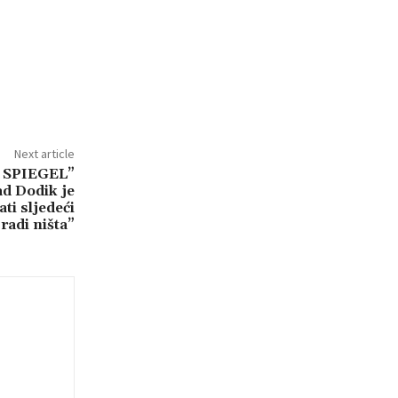
Next article
 SPIEGEL”
d Dodik je
ati sljedeći
radi ništa”