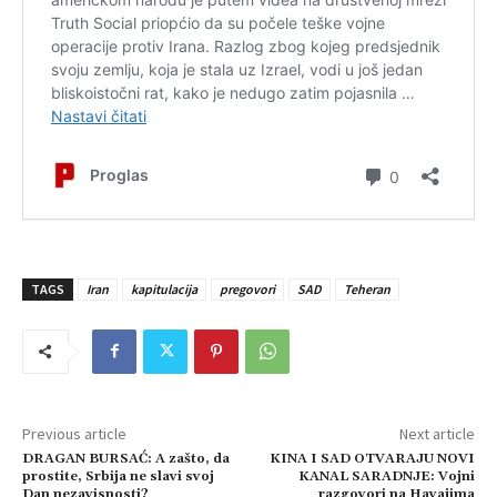
TAGS
Iran
kapitulacija
pregovori
SAD
Teheran
Previous article
Next article
DRAGAN BURSAĆ: A zašto, da
KINA I SAD OTVARAJU NOVI
prostite, Srbija ne slavi svoj
KANAL SARADNJE: Vojni
Dan nezavisnosti?
razgovori na Havajima