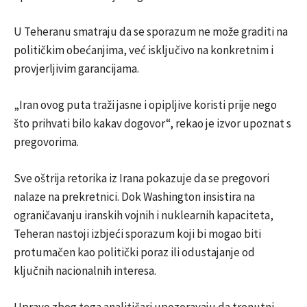
U Teheranu smatraju da se sporazum ne može graditi na
političkim obećanjima, već isključivo na konkretnim i
provjerljivim garancijama.
„Iran ovog puta traži jasne i opipljive koristi prije nego
što prihvati bilo kakav dogovor“, rekao je izvor upoznat s
pregovorima.
Sve oštrija retorika iz Irana pokazuje da se pregovori
nalaze na prekretnici. Dok Washington insistira na
ograničavanju iranskih vojnih i nuklearnih kapaciteta,
Teheran nastoji izbjeći sporazum koji bi mogao biti
protumačen kao politički poraz ili odustajanje od
ključnih nacionalnih interesa.
Upravo zbog toga analitičari upozoravaju da trenutni