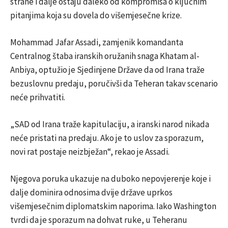
strane i dalje ostaju daleko od kompromisa o ključnim
pitanjima koja su dovela do višemjesečne krize.
Mohammad Jafar Assadi, zamjenik komandanta
Centralnog štaba iranskih oružanih snaga Khatam al-
Anbiya, optužio je Sjedinjene Države da od Irana traže
bezuslovnu predaju, poručivši da Teheran takav scenario
neće prihvatiti.
„SAD od Irana traže kapitulaciju, a iranski narod nikada
neće pristati na predaju. Ako je to uslov za sporazum,
novi rat postaje neizbježan“, rekao je Assadi.
Njegova poruka ukazuje na duboko nepovjerenje koje i
dalje dominira odnosima dvije države uprkos
višemjesečnim diplomatskim naporima. Iako Washington
tvrdi da je sporazum na dohvat ruke, u Teheranu