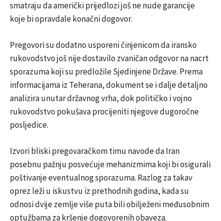
smatraju da američki prijedlozi još ne nude garancije
koje bi opravdale konačni dogovor.
Pregovori su dodatno usporeni činjenicom da iransko
rukovodstvo još nije dostavilo zvaničan odgovor na nacrt
sporazuma koji su predložile Sjedinjene Države. Prema
informacijama iz Teherana, dokument se i dalje detaljno
analizira unutar državnog vrha, dok političko i vojno
rukovodstvo pokušava procijeniti njegove dugoročne
posljedice.
Izvori bliski pregovaračkom timu navode da Iran
posebnu pažnju posvećuje mehanizmima koji bi osigurali
poštivanje eventualnog sporazuma. Razlog za takav
oprez leži u iskustvu iz prethodnih godina, kada su
odnosi dvije zemlje više puta bili obilježeni međusobnim
optužbama za kršenje dogovorenih obaveza.