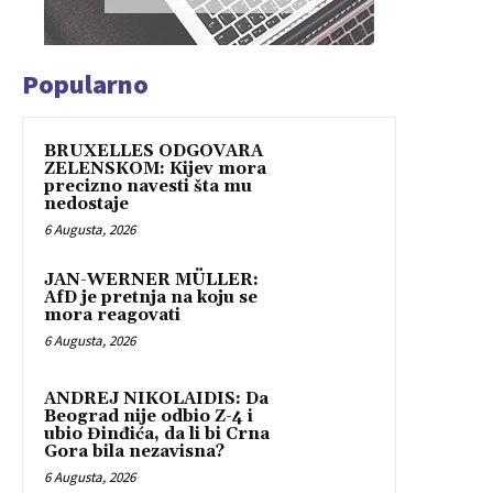
Popularno
BRUXELLES ODGOVARA
ZELENSKOM: Kijev mora
precizno navesti šta mu
nedostaje
6 Augusta, 2026
JAN-WERNER MÜLLER:
AfD je pretnja na koju se
mora reagovati
6 Augusta, 2026
ANDREJ NIKOLAIDIS: Da
Beograd nije odbio Z-4 i
ubio Đinđića, da li bi Crna
Gora bila nezavisna?
6 Augusta, 2026