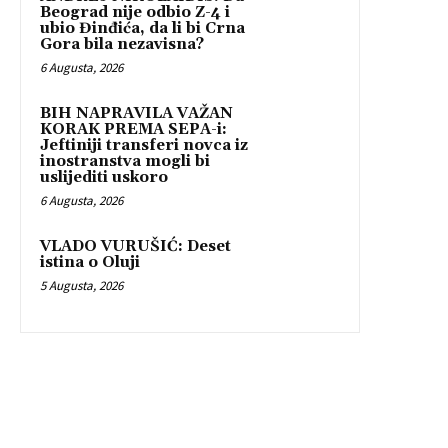
Beograd nije odbio Z-4 i
ubio Đinđića, da li bi Crna
Gora bila nezavisna?
6 Augusta, 2026
BIH NAPRAVILA VAŽAN
KORAK PREMA SEPA-i:
Jeftiniji transferi novca iz
inostranstva mogli bi
uslijediti uskoro
6 Augusta, 2026
VLADO VURUŠIĆ: Deset
istina o Oluji
5 Augusta, 2026