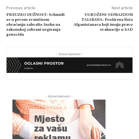
Previous article
Next article
PREUZEO DUŽNOST: Schmidt
UGROŽENI ODMAZDOM
se u prvom zvaničnom
TALIBANA: Proširena lista
obraćanju zahvalio Inzku na
Afganistanaca koji imaju pravo
zakonskoj zabrani negiranja
evakuacije u SAD
genocida
- Advertisement -
- Advertisement -