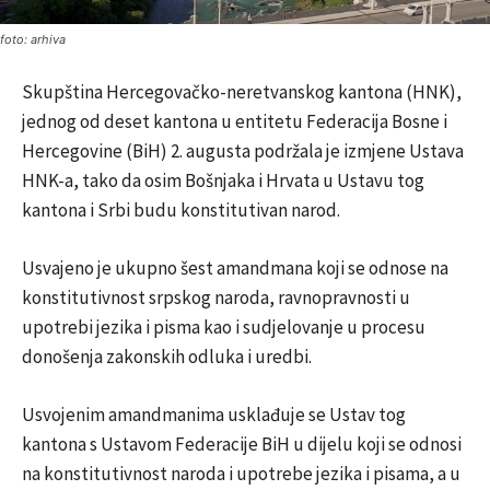
foto: arhiva
Skupština Hercegovačko-neretvanskog kantona (HNK),
jednog od deset kantona u entitetu Federacija Bosne i
Hercegovine (BiH) 2. augusta podržala je izmjene Ustava
HNK-a, tako da osim Bošnjaka i Hrvata u Ustavu tog
kantona i Srbi budu konstitutivan narod.
Usvajeno je ukupno šest amandmana koji se odnose na
konstitutivnost srpskog naroda, ravnopravnosti u
upotrebi jezika i pisma kao i sudjelovanje u procesu
donošenja zakonskih odluka i uredbi.
Usvojenim amandmanima usklađuje se Ustav tog
kantona s Ustavom Federacije BiH u dijelu koji se odnosi
na konstitutivnost naroda i upotrebe jezika i pisama, a u