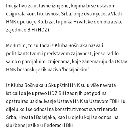
Inicijativu za ustavne izmjene, kojima bi se ustavom
osigurala konstitutivnost Srba, prije dva mjeseca Vladi
HNK uputio je Klub zastupnika Hrvatske demokratske
zajednice BiH (HDZ).
Međutim, to su tada iz Kluba Bošnjaka nazvali
politikantstvom i predstavom za javnost, jer se radilo
samo o parcijalnim izmjenama, koje zanemaruju da Ustav
HNK bosanski jezik naziva ‘bošnjačkim’.
Iz Kluba Bošnjaka u Skupštini HNK su u više navrata
isticali da je upravo HDZ BiH zadnjih pet godina
opstruirao usklađivanje Ustava HNK sa Ustavom FBiH i u
dijelu koji se odnosi na konstitutivnost sva tri naroda
Srba, Hrvata i Bošnjaka, kao i u djelu koji se odnosi na
službene jezike u Federaciji BiH.