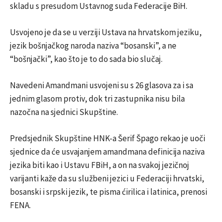
skladu s presudom Ustavnog suda Federacije BiH.
Usvojeno je da se u verziji Ustava na hrvatskom jeziku,
jezik bošnjačkog naroda naziva “bosanski”, a ne
“bošnjački”, kao što je to do sada bio slučaj.
Navedeni Amandmani usvojeni su s 26 glasova za i sa
jednim glasom protiv, dok tri zastupnika nisu bila
nazočna na sjednici Skupštine.
Predsjednik Skupštine HNK-a Šerif Špago rekao je uoči
sjednice da će usvajanjem amandmana definicija naziva
jezika biti kao i Ustavu FBiH, a on na svakoj jezičnoj
varijanti kaže da su službeni jezici u Federaciji hrvatski,
bosanski i srpski jezik, te pisma ćirilica i latinica, prenosi
FENA.