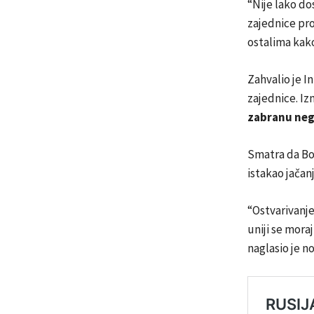
“Nije lako d
zajednice pr
ostalima kako
Zahvalio je I
zajednice. I
zabranu neg
Smatra da Bos
istakao jača
“Ostvarivanje 
uniji se moraj
naglasio je no