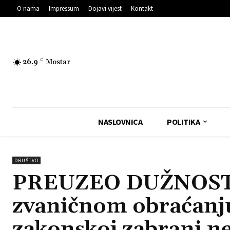
O nama
Impressum
Dojavi vijest
Kontakt
26.9
C
Mostar
NASLOVNICA
POLITIKA
DRUŠTVO
PREUZEO DUŽNOST: 
zvaničnom obraćanju
zakonskoj zabrani n