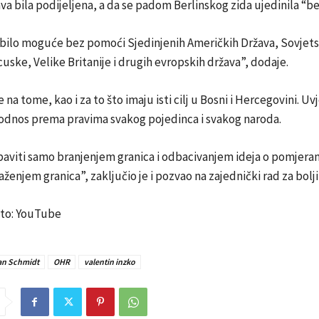
ava bila podijeljena, a da se padom Berlinskog zida ujedinila “be
i bilo moguće bez pomoći Sjedinjenih Američkih Država, Sovjet
uske, Velike Britanije i drugih evropskih država”, dodaje.
 na tome, kao i za to što imaju isti cilj u Bosni i Hercegovini. Uv
 odnos prema pravima svakog pojedinca i svakog naroda.
aviti samo branjenjem granica i odbacivanjem ideja o pomjeran
aženjem granica”, zaključio je i pozvao na zajednički rad za bolji 
Foto: YouTube
ian Schmidt
OHR
valentin inzko