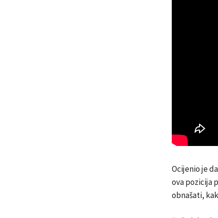
Ocijenio je d
ova pozicija 
obnašati, ka