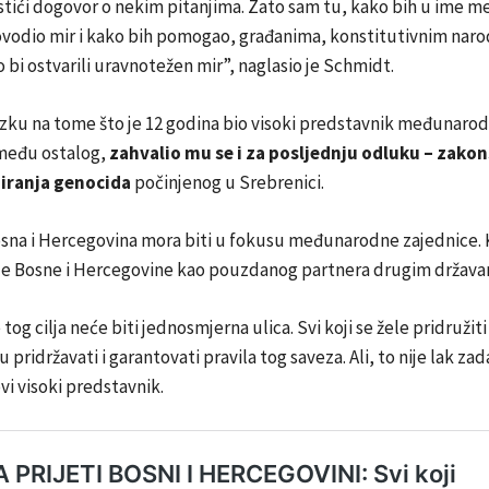
ostići dogovor o nekim pitanjima. Zato sam tu, kako bih u ime
ovodio mir i kako bih pomogao, građanima, konstitutivnim naro
 bi ostvarili uravnotežen mir”, naglasio je Schmidt.
nzku na tome što je 12 godina bio visoki predstavnik međunaro
zmeđu ostalog,
zahvalio mu se i za posljednju odluku – zako
iranja genocida
počinjenog u Srebrenici.
na i Hercegovina mora biti u fokusu međunarodne zajednice. Ka
nje Bosne i Hercegovine kao pouzdanog partnera drugim država
tog cilja neće biti jednosmjerna ulica. Svi koji se žele pridružit
u pridržavati i garantovati pravila tog saveza. Ali, to nije lak zad
vi visoki predstavnik.