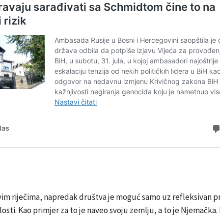
im riječima, napredak društva je moguć samo uz refleksivan p
losti. Kao primjer za to je naveo svoju zemlju, a to je Njemačka.