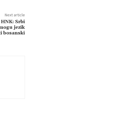
Next article
HNK: Srbi
 mogu jezik
ti bosanski