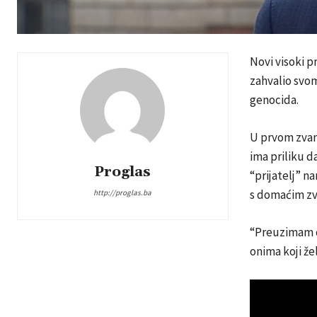
Novi visoki 
zahvalio svom
genocida.
U prvom zvani
ima priliku d
Proglas
“prijatelj” n
s domaćim zv
http://proglas.ba
“Preuzimam d
onima koji že