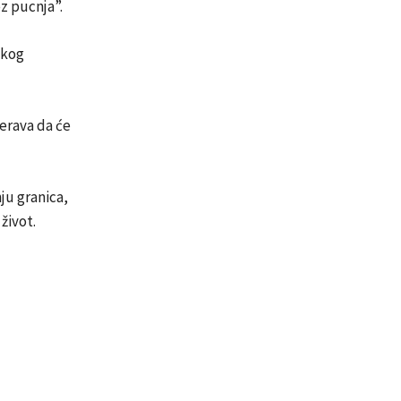
z pucnja”.
skog
jerava da će
ju granica,
život.