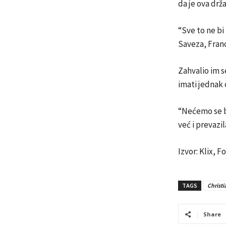
da je ova drž
“Sve to ne b
Saveza, Franc
Zahvalio im se
imati jednak
“Nećemo se b
već i prevazil
Izvor: Klix, 
TAGS
Christ
Share