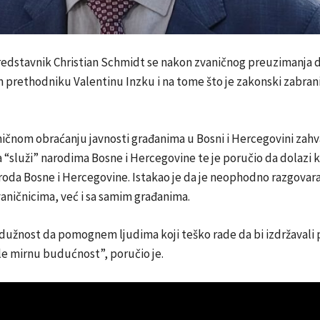
predstavnik Christian Schmidt se nakon zvaničnog preuzimanja 
 prethodniku Valentinu Inzku i na tome što je zakonski zabran
čnom obraćanju javnosti građanima u Bosni i Hercegovini zahva
a “služi” narodima Bosne i Hercegovine te je poručio da dolazi 
aroda Bosne i Hercegovine. Istakao je da je neophodno razgovar
aničnicima, već i sa samim građanima.
užnost da pomognem ljudima koji teško rade da bi izdržavali 
le mirnu budućnost”, poručio je.