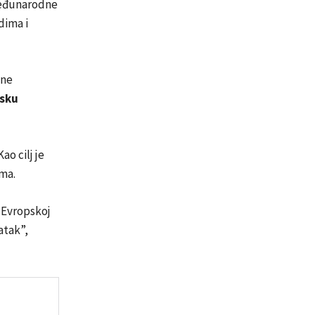
 međunarodne
dima i
dne
nsku
o cilj je
ma.
i Evropskoj
atak”,