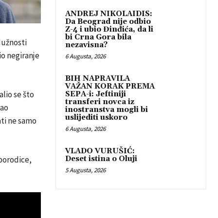
ANDREJ NIKOLAIDIS:
Da Beograd nije odbio
Z-4 i ubio Đinđića, da li
bi Crna Gora bila
dužnosti
nezavisna?
io negiranje
6 Augusta, 2026
BIH NAPRAVILA
VAŽAN KORAK PREMA
lio se što
SEPA-i: Jeftiniji
transferi novca iz
kao
inostranstva mogli bi
uslijediti uskoro
ati ne samo
6 Augusta, 2026
VLADO VURUŠIĆ:
Deset istina o Oluji
porodice,
5 Augusta, 2026