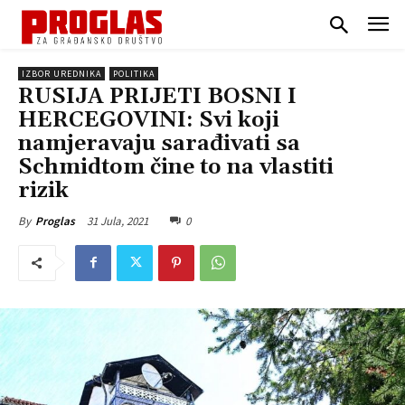
IZBOR UREDNIKA
POLITIKA
RUSIJA PRIJETI BOSNI I
HERCEGOVINI: Svi koji
namjeravaju sarađivati sa
Schmidtom čine to na vlastiti
rizik
31 Jula, 2021
0
By
Proglas