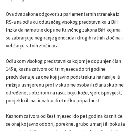
Ova dva zakona odgovor su parlamentarnih stranaka iz
RS-a na odluku odlazećeg visokog predstavnika u BiH
Inzka da nametne dopune Krivičnog zakona BiH kojima
se zabranjuje negiranje genocida i drugih ratnih zločina i
veličanje ratnih zločinaca.
Odlukom visokog predstavnika kojom je dopunjen član
145 a, kazna zatvora od tri mjeseca do tri godine
predviđena je za one koji javno podstreknu na nasilje ili
mržnju usmjerenu protiv skupine osoba ili člana skupine
određene, s obzirom na rasu, boju kože, vjeroispovijest,
porijeklo ili nacionalnu ili etničku pripadnost.
Kaznom zatvora od šest mjeseci do pet godina kaznit će
se onaj ko javno odobri, porekne, grubo umanji ili pokuša