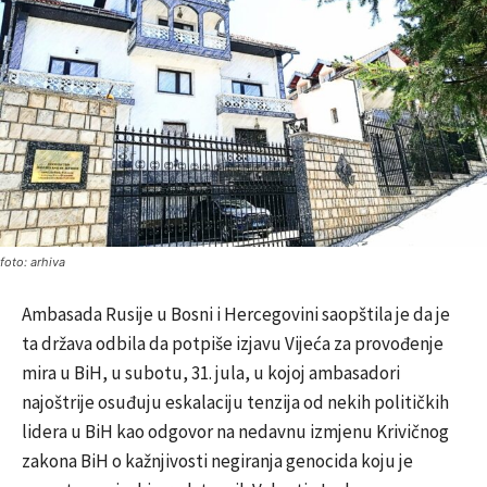
foto: arhiva
Ambasada Rusije u Bosni i Hercegovini saopštila je da je
ta država odbila da potpiše izjavu Vijeća za provođenje
mira u BiH, u subotu, 31. jula, u kojoj ambasadori
najoštrije osuđuju eskalaciju tenzija od nekih političkih
lidera u BiH kao odgovor na nedavnu izmjenu Krivičnog
zakona BiH o kažnjivosti negiranja genocida koju je