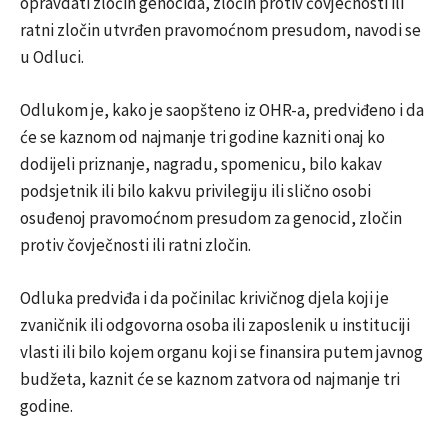
opravdati zločin genocida, zločin protiv čovječnosti ili
ratni zločin utvrđen pravomoćnom presudom, navodi se
u Odluci.
Odlukom je, kako je saopšteno iz OHR-a, predviđeno i da
će se kaznom od najmanje tri godine kazniti onaj ko
dodijeli priznanje, nagradu, spomenicu, bilo kakav
podsjetnik ili bilo kakvu privilegiju ili slično osobi
osuđenoj pravomoćnom presudom za genocid, zločin
protiv čovječnosti ili ratni zločin.
Odluka predviđa i da počinilac krivičnog djela koji je
zvaničnik ili odgovorna osoba ili zaposlenik u instituciji
vlasti ili bilo kojem organu koji se finansira putem javnog
budžeta, kaznit će se kaznom zatvora od najmanje tri
godine.