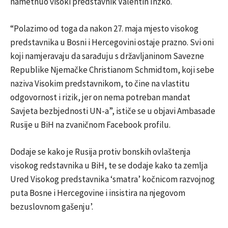
nametnuo visoki predstavnik Valentin Inzko.
“Polazimo od toga da nakon 27. maja mjesto visokog
predstavnika u Bosni i Hercegovini ostaje prazno. Svi oni
koji namjeravaju da sarađuju s državljaninom Savezne
Republike Njemačke Christianom Schmidtom, koji sebe
naziva Visokim predstavnikom, to čine na vlastitu
odgovornost i rizik, jer on nema potreban mandat
Savjeta bezbjednosti UN-a”, ističe se u objavi Ambasade
Rusije u BiH na zvaničnom Facebook profilu.
Dodaje se kako je Rusija protiv bonskih ovlaštenja
visokog redstavnika u BiH, te se dodaje kako ta zemlja
Ured Visokog predstavnika ‘smatra’ kočnicom razvojnog
puta Bosne i Hercegovine i insistira na njegovom
bezuslovnom gašenju’.