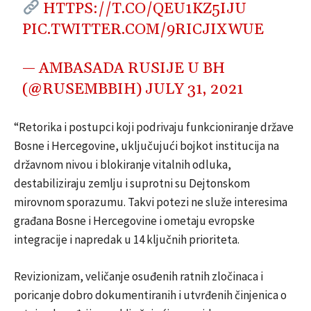
HTTPS://T.CO/QEU1KZ5IJU
PIC.TWITTER.COM/9RICJIXWUE
— AMBASADA RUSIJE U BH
(@RUSEMBBIH)
JULY 31, 2021
“Retorika i postupci koji podrivaju funkcioniranje države
Bosne i Hercegovine, uključujući bojkot institucija na
državnom nivou i blokiranje vitalnih odluka,
destabiliziraju zemlju i suprotni su Dejtonskom
mirovnom sporazumu. Takvi potezi ne služe interesima
građana Bosne i Hercegovine i ometaju evropske
integracije i napredak u 14 ključnih prioriteta.
Revizionizam, veličanje osuđenih ratnih zločinaca i
poricanje dobro dokumentiranih i utvrđenih činjenica o