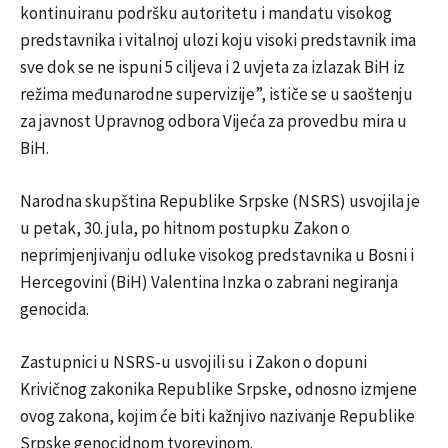
kontinuiranu podršku autoritetu i mandatu visokog
predstavnika i vitalnoj ulozi koju visoki predstavnik ima
sve dok se ne ispuni 5 ciljeva i 2 uvjeta za izlazak BiH iz
režima međunarodne supervizije”, ističe se u saoštenju
za javnost Upravnog odbora Vijeća za provedbu mira u
BiH.
Narodna skupština Republike Srpske (NSRS) usvojila je
u petak, 30. jula, po hitnom postupku Zakon o
neprimjenjivanju odluke visokog predstavnika u Bosni i
Hercegovini (BiH) Valentina Inzka o zabrani negiranja
genocida.
Zastupnici u NSRS-u usvojili su i Zakon o dopuni
Krivičnog zakonika Republike Srpske, odnosno izmjene
ovog zakona, kojim će biti kažnjivo nazivanje Republike
Srpske genocidnom tvorevinom.