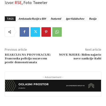
Izvor:
RSE
, Foto: Tweeter
TAGS
Ambasada Rusije u BiH
featured
Igor Kalabuhov
Rusija
Previous article
Next article
REAKCIJA NA PROVOKACIJE:
NOVE MJERE: Biden najavio
Francuska policija suzavcem
nove sankcije Kubi
protiv demonstranata
- Advertisement -