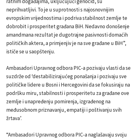
ratnim događajima, uključujući genocid, su
neprihvatljivi. To je u suprotnosti s najosnovnijim
evropskim vrijednostima i podriva stabilnost zemlje te
dobrobit i prosperitet građana BiH. Nedavno donošenje
amandmana rezultat je dugotrajne pasivnosti domaćih
političkih aktera, a primjenjiv je na sve građane u BiH”,
ističe se u saopštenju.
Ambasadori Upravnog odbora PIC-a pozivaju vlasti da se
suzdrže od ‘destabilizirajućeg ponašanja i pozivaju sve
političke lidere u Bosni i Hercegovini da se fokusiraju na
podršku miru, stabilnosti i prosperitetu za građane ove
zemlje i unapređenju pomirenja, izgrađenog na
međusobnom priznavanju, empatiji i poštivanju svih
žrtava’.
“Ambasadori Upravnog odbora PIC-a naglašavaju svoju