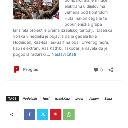
TAGS
Hodeidah
Husi
Israel Katz
Izrael
Jemen
Sana