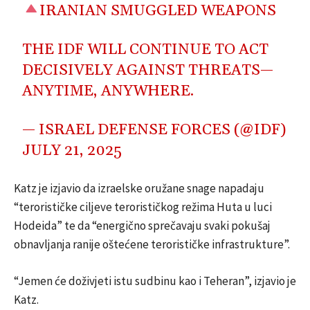
IRANIAN SMUGGLED WEAPONS
THE IDF WILL CONTINUE TO ACT
DECISIVELY AGAINST THREATS—
ANYTIME, ANYWHERE.
— ISRAEL DEFENSE FORCES (@IDF)
JULY 21, 2025
Katz je izjavio da izraelske oružane snage napadaju
“terorističke ciljeve terorističkog režima Huta u luci
Hodeida” te da “energično sprečavaju svaki pokušaj
obnavljanja ranije oštećene terorističke infrastrukture”.
“Jemen će doživjeti istu sudbinu kao i Teheran”, izjavio je
Katz.