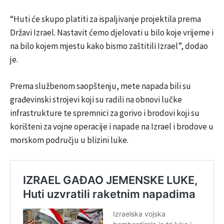
“Huti će skupo platiti za ispaljivanje projektila prema
Državi Izrael. Nastavit ćemo djelovati u bilo koje vrijeme i
na bilo kojem mjestu kako bismo zaštitili Izrael”, dodao
je.
Prema službenom saopštenju, mete napada bili su
građevinski strojevi koji su radili na obnovi lučke
infrastrukture te spremnici za gorivo i brodovi koji su
korišteni za vojne operacije i napade na Izrael i brodove u
morskom području u blizini luke.