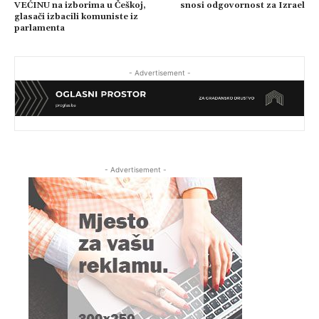
VEĆINU na izborima u Češkoj,
snosi odgovornost za Izrael
glasači izbacili komuniste iz
parlamenta
- Advertisement -
- Advertisement -