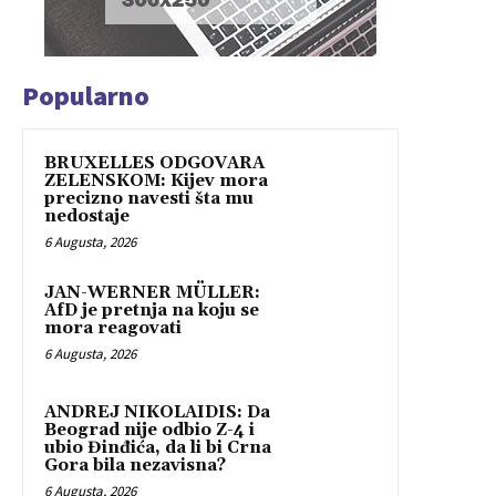
Popularno
BRUXELLES ODGOVARA
ZELENSKOM: Kijev mora
precizno navesti šta mu
nedostaje
6 Augusta, 2026
JAN-WERNER MÜLLER:
AfD je pretnja na koju se
mora reagovati
6 Augusta, 2026
ANDREJ NIKOLAIDIS: Da
Beograd nije odbio Z-4 i
ubio Đinđića, da li bi Crna
Gora bila nezavisna?
6 Augusta, 2026