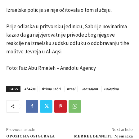
Izraelska policija se nije očitovala o tom slučaju.
Prije odlaska u pritvorsku jedinicu, Sabri je novinarima
kazao da ga najvjerovatnije privode zbog njegove
reakcije na izraelsku sudsku odluku o odobravanju tihe
molitve Jevreja u Al-Aqsi.
Foto: Faiz Abu Rmeleh – Anadolu Agency
TAGS
Al Aksa
Ikrima Sabri
Izrael
Jerusalem
Palestina
Previous article
Next article
OPOZICIJA OSIGURALA
MERKEL BENNETU: Njemačka