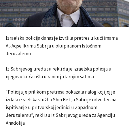
Izraelska policija danas je izvršila pretres u kući imama
Al-Aqse Ikrima Sabrija u okupiranom Istočnom
Jeruzalemu.
Iz Sabrijevog ureda su rekli da je izraelska policija u
njegovu kuća ušla u ranim jutarnjim satima.
“Policija je prilikom pretresa pokazala nalog koji joj je
izdala izraelska služba Shin Bet, a Sabri je odveden na
ispitivanje u pritvorskoj jedinici u Zapadnom
Jeruzalemu”, rekli su iz Sabrijevog ureda za Agenciju
Anadolija.