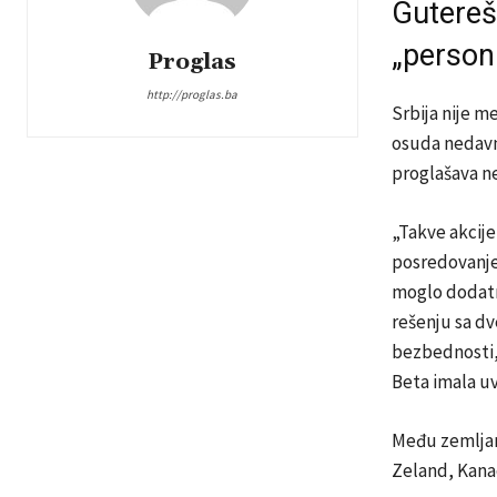
Guterešu
„person
Proglas
http://proglas.ba
Srbija nije m
osuda nedavne
proglašava n
„Takve akcij
posredovanje
moglo dodatno
rešenju sa dv
bezbednosti, 
Beta imala uv
Među zemljama
Zeland, Kanad