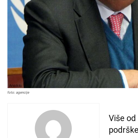
foto: agencije
Više od
podrške