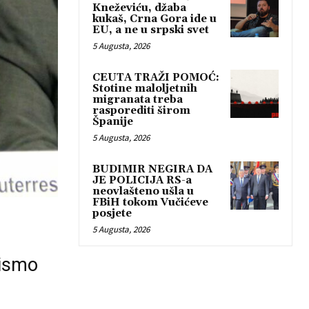
Kneževiću, džaba
kukaš, Crna Gora ide u
EU, a ne u srpski svet
5 Augusta, 2026
CEUTA TRAŽI POMOĆ:
Stotine maloljetnih
migranata treba
rasporediti širom
Španije
5 Augusta, 2026
BUDIMIR NEGIRA DA
JE POLICIJA RS-a
neovlašteno ušla u
FBiH tokom Vučićeve
posjete
5 Augusta, 2026
pismo