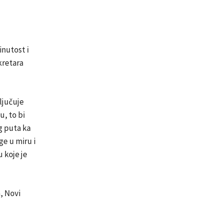
inutost i
kretara
ljučuje
, to bi
g puta ka
ge u miru i
 koje je
, Novi