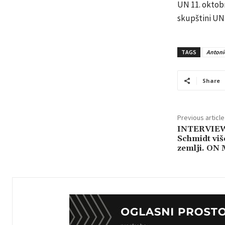
UN 11. oktob
skupštini UN
TAGS
Antoni
Share
Previous article
INTERVIEW
Schmidt viš
zemlji. ON