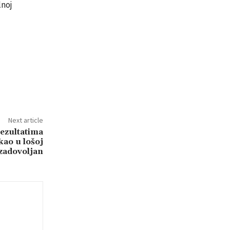
lnoj
Next article
zultatima
kao u lošoj
 zadovoljan