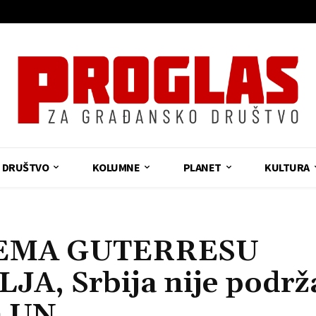
DRUŠTVO
KOLUMNE
PLANET
KULTURA
REMA GUTERRESU
A, Srbija nije podrž
a UN