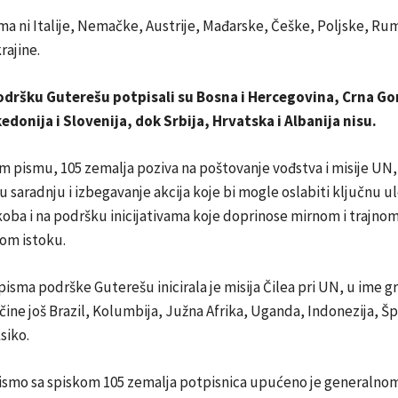
a ni Italije, Nemačke, Austrije, Mađarske, Češke, Poljske, Ru
rajine.
odršku Guterešu potpisali su Bosna i Hercegovina, Crna Go
donija i Slovenija, dok Srbija, Hrvatska i Albanija nisu.
 pismu, 105 zemalja poziva na poštovanje vođstva i misije UN,
 saradnju i izbegavanje akcija koje bi mogle oslabiti ključnu 
oba i na podršku inicijativama koje doprinose mirnom i trajno
kom istoku.
pisma podrške Guterešu inicirala je misija Čilea pri UN, u ime 
čine još Brazil, Kolumbija, Južna Afrika, Uganda, Indonezija, Šp
siko.
ismo sa spiskom 105 zemalja potpisnica upućeno je generalno