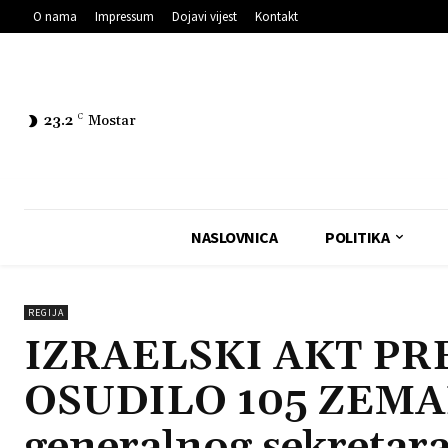
O nama
Impressum
Dojavi vijest
Kontakt
23.2
C
Mostar
NASLOVNICA
POLITIKA
REGIJA
IZRAELSKI AKT P
OSUDILO 105 ZEMALJ
generalnog sekretar