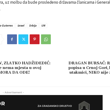
ra, uz molbu da bude prosleđeno državama članicama i Genera
.
o Guterres
Izrael
Srbija
UN
, ZLATKO HADŽIDEDIĆ:
DRAGAN BURSAĆ: Re
e nema mjesta u ovoj
popisa u Crnoj Gori, 
 MORA DA ODE!
utakmici, NIKO nije
- Advertisement -