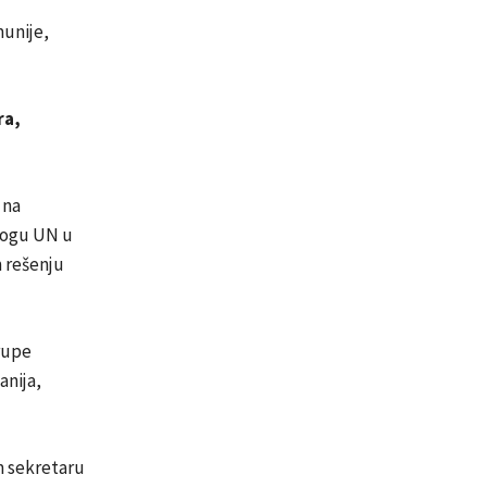
munije,
ra,
 na
ulogu UN u
m rešenju
grupe
anija,
m sekretaru