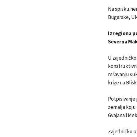
Na spisku nem
Bugarske, Uk
Iz regiona p
Severna Make
U zajedničkom
konstruktivnu
rešavanju suk
krize na Blis
Potpisivanje 
zemalja koju 
Gvajana i Mek
Zajedničko p