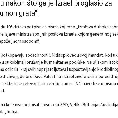
 nakon što ga je Izrael proglasio za
u non grata“.
eđu 105 država potpisnica pisma kojim se „izražava duboka zabr
 izjave ministra spoljnih poslova Izraela kojom generalnog se
epoželjnom osobom“.
e potkopavaju sposobnost UN da sprovedu svoj mandat, koji uk
 u sukobima i pružanje humanitarne podrške. Na Bliskom istoku
 odložiti kraj svih neprijateljstava i uspostavljanje kredibilno
e države, gde bi države Palestina i Izrael živele jedna pored dru
u skladu sa relevantnim rezolucijama UN“, navodi se u pismu u
id.
 koje nisu potpisale pismo su SAD, Velika Britanija, Australija
a, Indija.