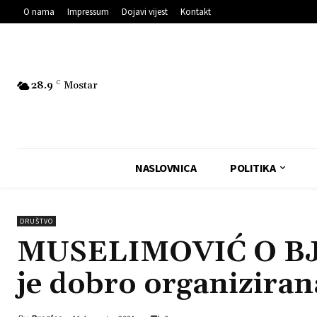
O nama
Impressum
Dojavi vijest
Kontakt
28.9
C
Mostar
NASLOVNICA
POLITIKA
DRUŠTVO
MUSELIMOVIĆ O BJ
je dobro organiziran