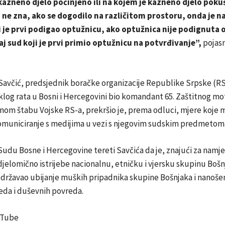
kazneno djelo počinjeno ili na kojem je kazneno djelo poku
 ne zna, ako se dogodilo na različitom prostoru, onda je n
i je prvi podigao optužnicu, ako optužnica nije podignuta 
j sud koji je prvi primio optužnicu na potvrđivanje”,
pojasn
avčić, predsjednik boračke organizacije Republike Srpske (RS),
log rata u Bosni i Hercegovini bio komandant 65. Zaštitnog m
nom štabu Vojske RS-a, prekršio je, prema odluci, mjere koje 
omuniciranje s medijima u vezi s njegovim sudskim predmetom
udu Bosne i Hercegovine tereti Savčića da je, znajući za namje
 djelomično istrijebe nacionalnu, etničku i vjersku skupinu Bošn
državao ubijanje muških pripadnika skupine Bošnjaka i nanošen
jeda i duševnih povreda.
uTube