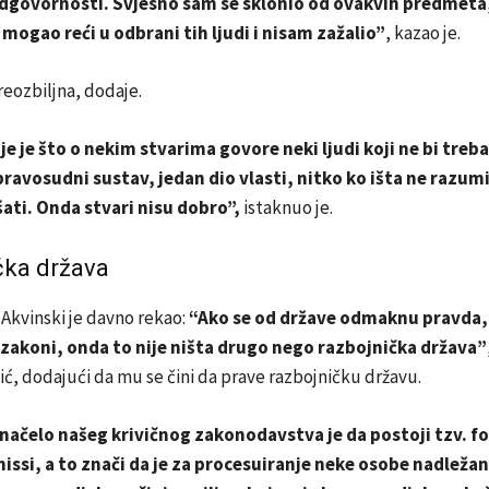
odgovornosti. Svjesno sam se sklonio od ovakvih predmeta,
 mogao reći u odbrani tih ljudi i nisam zažalio”
, kazao je.
preozbiljna, dodaje.
je je što o nekim stvarima govore neki ljudi koji ne bi treba
pravosudni sustav, jedan dio vlasti, nitko ko išta ne razumi
ati. Onda stvari nisu dobro”,
istaknuo je.
čka država
Akvinski je davno rekao:
“Ako se od države odmaknu pravda,
 zakoni, onda to nije ništa drugo nego razbojnička država”
ć, dodajući da mu se čini da prave razbojničku državu.
načelo našeg krivičnog zakonodavstva je da postoji tzv. f
issi, a to znači da je za procesuiranje neke osobe nadležan