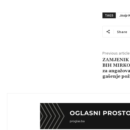
TAGS
Josip 
Share
Previous article
ZAMJENIK
BIH MIRKO 
za angažova
gašenje pož