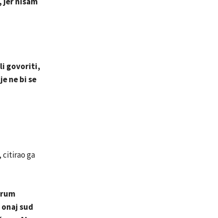
 jer nisam
li govoriti,
je ne bi se
, citirao ga
orum
 onaj sud