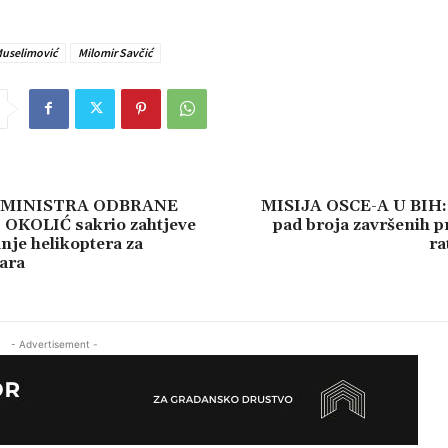
Muselimović
Milomir Savčić
 MINISTRA ODBRANE
MISIJA OSCE-A U BIH:
OKOLIĆ sakrio zahtjeve
pad broja završenih 
nje helikoptera za
ra
ara
- Advertisement -