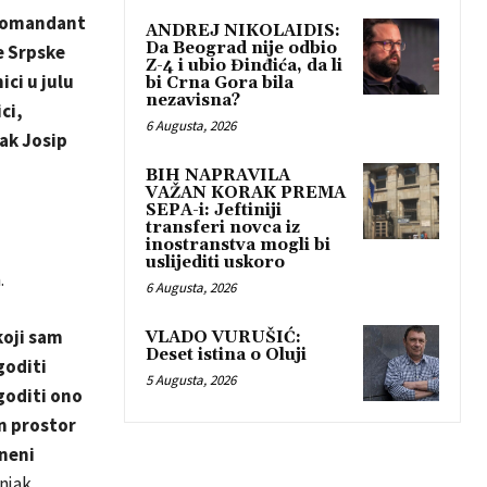
 komandant
ANDREJ NIKOLAIDIS:
Da Beograd nije odbio
e Srpske
Z-4 i ubio Đinđića, da li
ci u julu
bi Crna Gora bila
nezavisna?
ci,
6 Augusta, 2026
jak Josip
BIH NAPRAVILA
VAŽAN KORAK PREMA
SEPA-i: Jeftiniji
transferi novca iz
inostranstva mogli bi
uslijediti uskoro
.
6 Augusta, 2026
koji sam
VLADO VURUŠIĆ:
Deset istina o Oluji
goditi
5 Augusta, 2026
goditi ono
an prostor
zneni
njak.