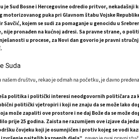
u je Sud Bosne i Hercegovine odredio pritvor, nekadašnji
og motorizovanog puka pri Glavnom štabu Vojske Republik
r Savčić, kojem se sudi za pomaganje u genocidu u Srebreni
, nije pronađen na kućnoj adresi. Sa pravne strane, o politi
mješanosti u procese, za Novi dan govorio je pravni stručn
.
e Suda
 u našem društvu, rekao je odmah na početku, je davno pređena
ša politika i politički interesi neodgovornih političara za 
bični politički vjetropiri i koji ne znaju da se može lako do
koja može zapaliti ove prostore i ne daj Bože da se može do
ilo prije 25 godina. Zaista ne razumijem ove izjave da jed
dršku čovjeku koji je osumnjičen i protiv kojeg se vodi ka
izvršenje najtežih kaznenih djela”
, naveo je ovaj pravni stuč