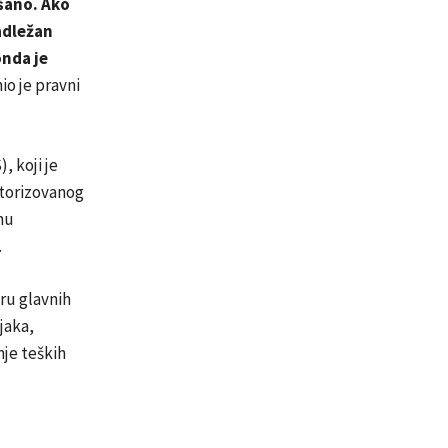
šano. Ako
adležan
onda je
io je pravni
 koji je
otorizovanog
mu
.
ru glavnih
jaka,
je teških