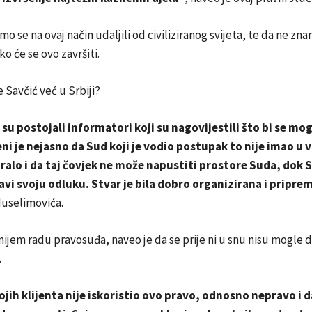
o se na ovaj način udaljili od civiliziranog svijeta, te da ne zn
ko će se ovo završiti.
je Savčić već u Srbiji?
su postojali informatori koji su nagovijestili što bi se mo
ni je nejasno da Sud koji je vodio postupak to nije imao u v
uralo i da taj čovjek ne može napustiti prostore Suda, dok 
avi svoju odluku. Stvar je bila dobro organizirana i pripre
Muselimovića.
nijem radu pravosuđa, naveo je da se prije ni u snu nisu mogle 
.
jih klijenta nije iskoristio ovo pravo, odnosno nepravo i d