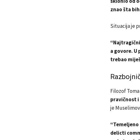
sklonio od 
znao šta bih
Situacija je 
“Najtragični
a govore. U 
trebao miješ
Razbojni
Filozof Toma 
pravičnost i
je Muselimovi
“Temeljeno 
delicti comm