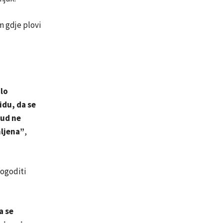
am gdje plovi
glo
idu, da se
Sud ne
mljena”
,
dogoditi
a se