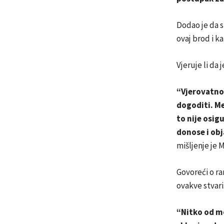
Dodao je da sm
ovaj brod i ka
Vjeruje li da 
“Vjerovatno 
dogoditi. Me
to nije osig
donose i obj
mišljenje je 
Govoreći o ra
ovakve stvari
“Nitko od mo