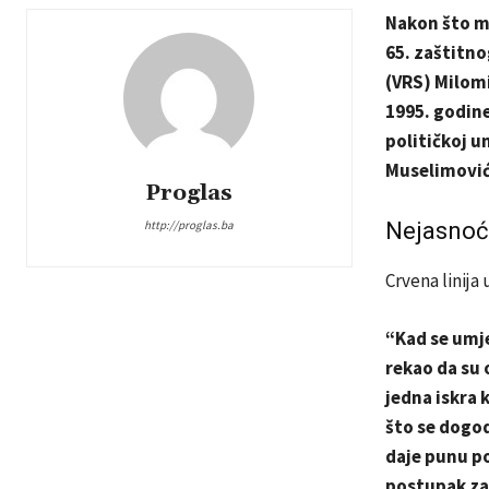
Nakon što m
65. zaštitn
(VRS) Milomi
1995. godine
političkoj u
Muselimović
Proglas
http://proglas.ba
Nejasnoć
Crvena linija
“Kad se umje
rekao da su o
jedna iskra 
što se dogod
daje punu po
postupak za 