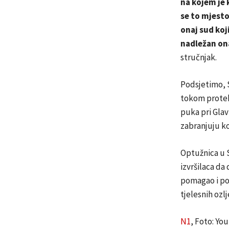
na kojem je 
se to mjesto
onaj sud koj
nadležan ona
stručnjak.
Podsjetimo, S
tokom protek
puka pri Glav
zabranjuju k
Optužnica u S
izvršilaca da
pomagao i po
tjelesnih ozl
N1
, Foto: Yo