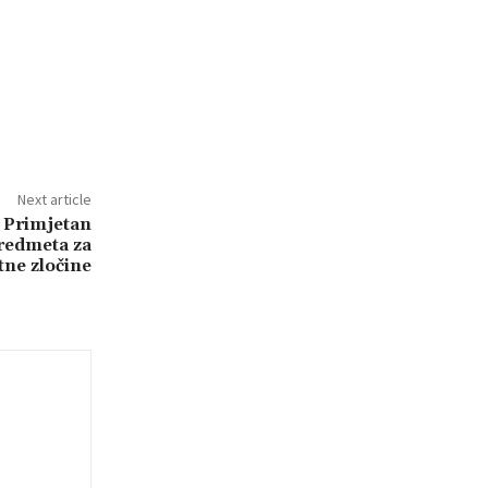
Next article
 Primjetan
predmeta za
tne zločine