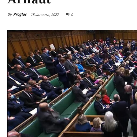
By
Proglas
18 Januara, 2022
0