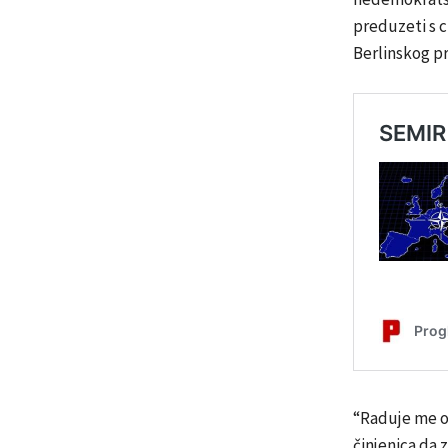
preduzeti s c
Berlinskog pr
“Raduje me ov
činjenica da 