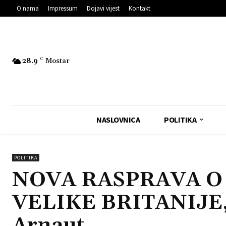
O nama
Impressum
Dojavi vijest
Kontakt
28.9
C
Mostar
NASLOVNICA
POLITIKA
POLITIKA
NOVA RASPRAVA O
VELIKE BRITANIJE, s
Arnaut