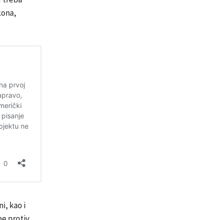
kona,
i, kao i
be protiv