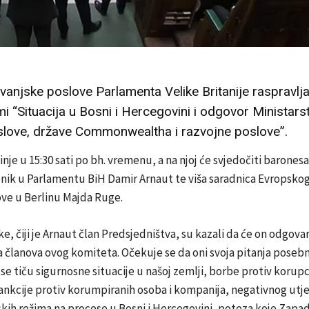
vanjske poslove Parlamenta Velike Britanije raspravlja
i “Situacija u Bosni i Hercegovini i odgovor Ministars
slove, države Commonwealtha i razvojne poslove”.
nje u 15:30 sati po bh. vremenu, a na njoj će svjedočiti barones
nik u Parlamentu BiH Damir Arnaut te viša saradnica Evropskog 
ove u Berlinu Majda Ruge.
ke, čiji je Arnaut član Predsjedništva, su kazali da će on odgovar
a članova ovog komiteta. Očekuje se da oni svoja pitanja pose
se tiču sigurnosne situacije u našoj zemlji, borbe protiv korupc
ankcije protiv korumpiranih osoba i kompanija, negativnog utje
ih režima na procese u Bosni i Hercegovini, poteza koje Zapad