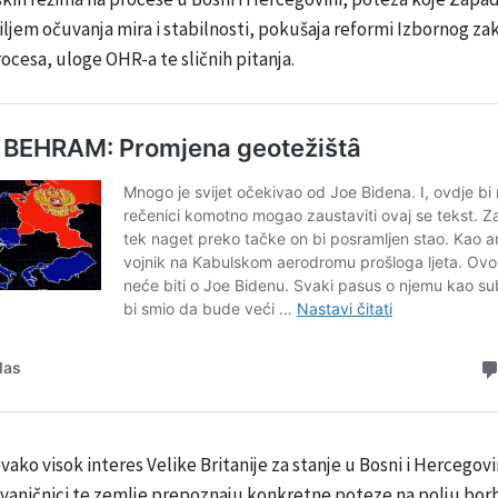
iljem očuvanja mira i stabilnosti, pokušaja reformi Izbornog za
ocesa, uloge OHR-a te sličnih pitanja.
ako visok interes Velike Britanije za stanje u Bosni i Hercegovin
zvaničnici te zemlje prepoznaju konkretne poteze na polju bor