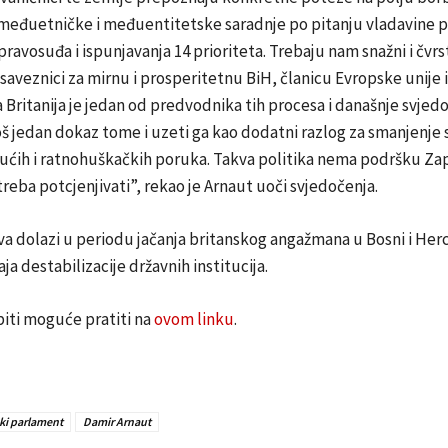
 međuetničke i međuentitetske saradnje po pitanju vladavine p
pravosuđa i ispunjavanja 14 prioriteta. Trebaju nam snažni i čvrs
 saveznici za mirnu i prosperitetnu BiH, članicu Evropske unije
a Britanija je jedan od predvodnika tih procesa i današnje svjed
oš jedan dokaz tome i uzeti ga kao dodatni razlog za smanjenje 
jućih i ratnohuškačkih poruka. Takva politika nema podršku Zapa
 treba potcjenjivati”, rekao je Arnaut uoči svjedočenja.
va dolazi u periodu jačanja britanskog angažmana u Bosni i Herc
ja destabilizacije državnih institucija.
iti moguće pratiti na
ovom linku
.
ki parlament
Damir Arnaut