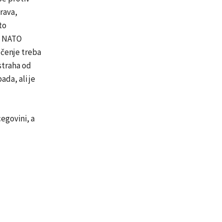
rava,
to
 i NATO
očenje treba
straha od
da, ali je
egovini, a