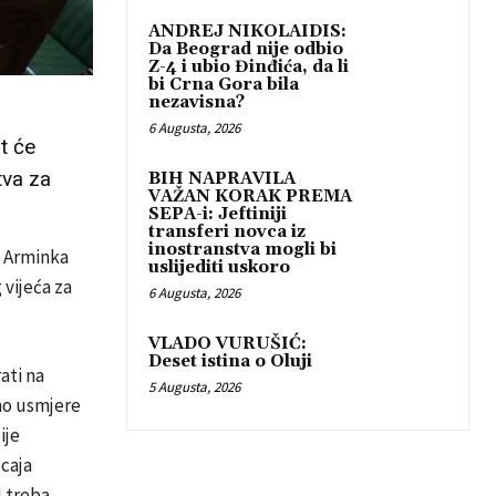
ANDREJ NIKOLAIDIS:
Da Beograd nije odbio
Z-4 i ubio Đinđića, da li
bi Crna Gora bila
nezavisna?
6 Augusta, 2026
t će
tva za
BIH NAPRAVILA
VAŽAN KORAK PREMA
SEPA-i: Jeftiniji
transferi novca iz
inostranstva mogli bi
a Arminka
uslijediti uskoro
vijeća za
6 Augusta, 2026
VLADO VURUŠIĆ:
Deset istina o Oluji
ati na
5 Augusta, 2026
bno usmjere
ije
caja
 treba