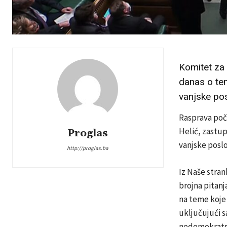
Komitet za 
danas o tem
vanjske po
Rasprava poči
Helić, zastup
Proglas
vanjske posl
http://proglas.ba
Iz Naše stran
brojna pitanj
na teme koje 
uključujući s
nedemokratsk