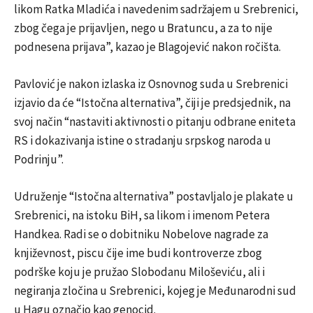
likom Ratka Mladića i navedenim sadržajem u Srebrenici,
zbog čega je prijavljen, nego u Bratuncu, a za to nije
podnesena prijava”, kazao je Blagojević nakon ročišta.
Pavlović je nakon izlaska iz Osnovnog suda u Srebrenici
izjavio da će “Istočna alternativa”, čiji je predsjednik, na
svoj način “nastaviti aktivnosti o pitanju odbrane eniteta
RS i dokazivanja istine o stradanju srpskog naroda u
Podrinju”.
Udruženje “Istočna alternativa” postavljalo je plakate u
Srebrenici, na istoku BiH, sa likom i imenom Petera
Handkea. Radi se o dobitniku Nobelove nagrade za
književnost, piscu čije ime budi kontroverze zbog
podrške koju je pružao Slobodanu Miloševiću, ali i
negiranja zločina u Srebrenici, kojeg je Međunarodni sud
u Hagu označio kao genocid.