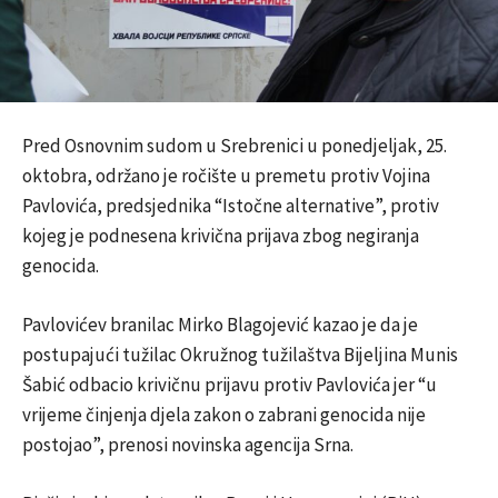
Pred Osnovnim sudom u Srebrenici u ponedjeljak, 25.
oktobra, održano je ročište u premetu protiv Vojina
Pavlovića, predsjednika “Istočne alternative”, protiv
kojeg je podnesena krivična prijava zbog negiranja
genocida.
Pavlovićev branilac Mirko Blagojević kazao je da je
postupajući tužilac Okružnog tužilaštva Bijeljina Munis
Šabić odbacio krivičnu prijavu protiv Pavlovića jer “u
vrijeme činjenja djela zakon o zabrani genocida nije
postojao”, prenosi novinska agencija Srna.