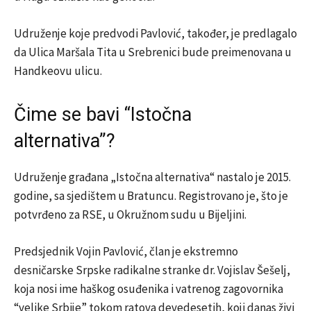
Udruženje koje predvodi Pavlović, također, je predlagalo
da Ulica Maršala Tita u Srebrenici bude preimenovana u
Handkeovu ulicu.
Čime se bavi “Istočna
alternativa”?
Udruženje građana „Istočna alternativa“ nastalo je 2015.
godine, sa sjedištem u Bratuncu. Registrovano je, što je
potvrđeno za RSE, u Okružnom sudu u Bijeljini.
Predsjednik Vojin Pavlović, član je ekstremno
desničarske Srpske radikalne stranke dr. Vojislav Šešelj,
koja nosi ime haškog osuđenika i vatrenog zagovornika
“velike Srbije” tokom ratova devedesetih, koji danas živi