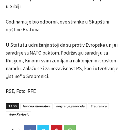
u Srbiji.
Godinama je bio odbornik ove stranke u Skupštini
opštine Bratunac.
U Statutu udruženja stoji da su protiv Evropske unije i
saradnje sa NATO paktom. Podržavaju saradnju sa
Rusijom, Kinom i svim zemljama naklonjenim srpskom
narodu. Zalažu se i za nezavisnost RS, kao i utvrđivanje
„istine“ o Srebrenici.
RSE, Foto: RFE
TAGS
Istočna alternativa
negiranje genocida
Srebrenica
Vojin Pavlović