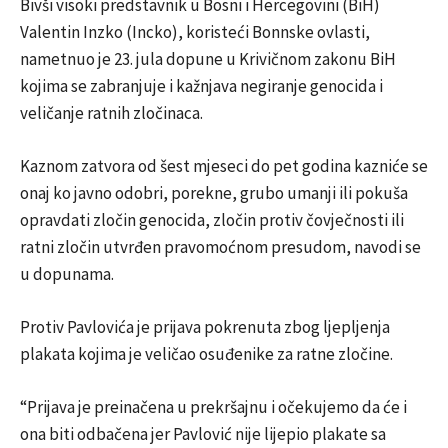
Bivši visoki predstavnik u Bosni i Hercegovini (BiH)
Valentin Inzko (Incko), koristeći Bonnske ovlasti,
nametnuo je 23. jula dopune u Krivičnom zakonu BiH
kojima se zabranjuje i kažnjava negiranje genocida i
veličanje ratnih zločinaca.
Kaznom zatvora od šest mjeseci do pet godina kazniće se
onaj ko javno odobri, porekne, grubo umanji ili pokuša
opravdati zločin genocida, zločin protiv čovječnosti ili
ratni zločin utvrđen pravomoćnom presudom, navodi se
u dopunama.
Protiv Pavlovića je prijava pokrenuta zbog ljepljenja
plakata kojima je veličao osuđenike za ratne zločine.
“Prijava je preinačena u prekršajnu i očekujemo da će i
ona biti odbačena jer Pavlović nije lijepio plakate sa