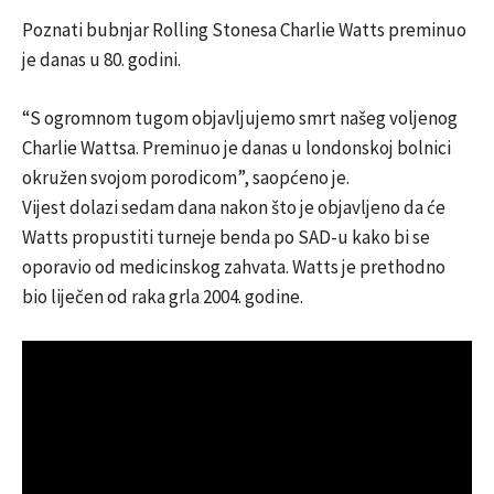
Poznati bubnjar Rolling Stonesa Charlie Watts preminuo
je danas u 80. godini.
“S ogromnom tugom objavljujemo smrt našeg voljenog
Charlie Wattsa. Preminuo je danas u londonskoj bolnici
okružen svojom porodicom”, saopćeno je.
Vijest dolazi sedam dana nakon što je objavljeno da će
Watts propustiti turneje benda po SAD-u kako bi se
oporavio od medicinskog zahvata. Watts je prethodno
bio liječen od raka grla 2004. godine.