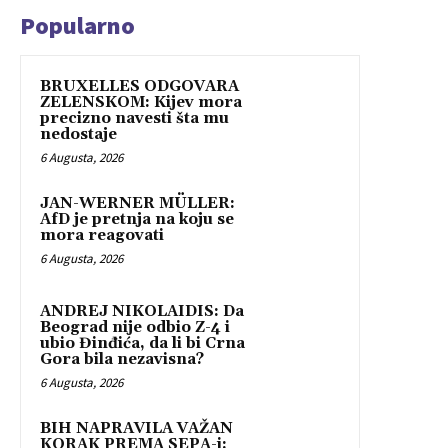
Popularno
BRUXELLES ODGOVARA
ZELENSKOM: Kijev mora
precizno navesti šta mu
nedostaje
6 Augusta, 2026
JAN-WERNER MÜLLER:
AfD je pretnja na koju se
mora reagovati
6 Augusta, 2026
ANDREJ NIKOLAIDIS: Da
Beograd nije odbio Z-4 i
ubio Đinđića, da li bi Crna
Gora bila nezavisna?
6 Augusta, 2026
BIH NAPRAVILA VAŽAN
KORAK PREMA SEPA-i: