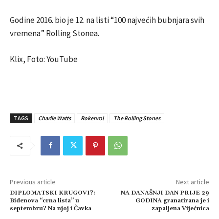
Godine 2016. bio je 12. na listi “100 najvećih bubnjara svih
vremena” Rolling Stonea.
Klix, Foto: YouTube
TAGS
Charlie Watts
Rokenrol
The Rolling Stones
Previous article
Next article
DIPLOMATSKI KRUGOVI?:
NA DANAŠNJI DAN PRIJE 29
Bidenova “crna lista” u
GODINA granatirana je i
septembru? Na njoj i Čavka
zapaljena Vijećnica