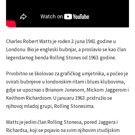
Charles Robert Watts je rođen 2. juna 1941. godine u
Londonu. Bio je engleski bubnjar, a proslavio se kao član
legendarnog benda Rolling Stones od 1963. godine.
Prvobitno se školovao za grafičkog umjetnika, a počeo je
svirati bubnjeve u londonskim ritam i blues klubovima,
gdje se upoznao s Brianom Jonesom, Mickom Jaggerom i
Keithom Richardsom. U januaru 1963. pridružio se
njihovoj mladoj grupi, Rolling Stonesima.
Watts je jedini član Rolling Stonesa, pored Jaggera i
Richardsa, koji se pojavio na svim njihovim studijskim