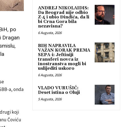
ANDREJ NIKOLAIDIS:
Da Beograd nije odbio
Z-4 i ubio Đinđića, da li
bi Crna Gora bila
nezavisna?
BiH, po
6 Augusta, 2026
ji Dragan
smislu,
BIH NAPRAVILA
VAŽAN KORAK PREMA
la
SEPA-i: Jeftiniji
transferi novca iz
inostranstva mogli bi
uslijediti uskoro
6 Augusta, 2026
se
VLADO VURUŠIĆ:
 SBB-a, onda
Deset istina o Oluji
5 Augusta, 2026
drugi koji
ganu Čoviću