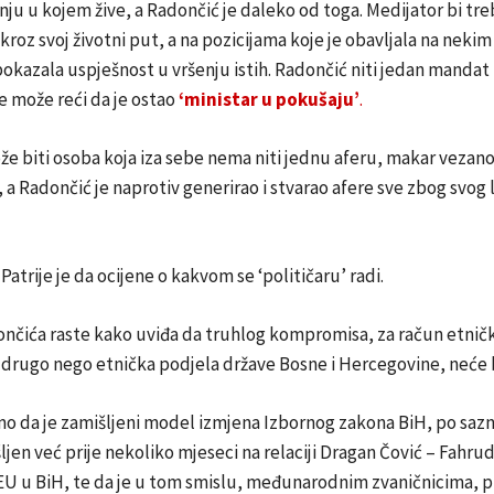
nju u kojem žive, a Radončić je daleko od toga. Medijator bi treb
 kroz svoj životni put, a na pozicijama koje je obavljala na nekim
kazala uspješnost u vršenju istih. Radončić niti jedan mandat
se može reći da je ostao
‘ministar u pokušaju’
.
e biti osoba koja iza sebe nema niti jednu aferu, makar vezan
 a Radončić je naprotiv generirao i stvarao afere sve zbog svog 
Patrije je da ocijene o kakvom se ‘političaru’ radi.
čića raste kako uviđa da truhlog kompromisa, za račun etnički
ta drugo nego etnička podjela države Bosne i Hercegovine, neće b
mo da je zamišljeni model izmjena Izbornog zakona BiH, po saz
šljen već prije nekoliko mjeseci na relaciji Dragan Čović – Fahru
 EU u BiH, te da je u tom smislu, međunarodnim zvaničnicima,