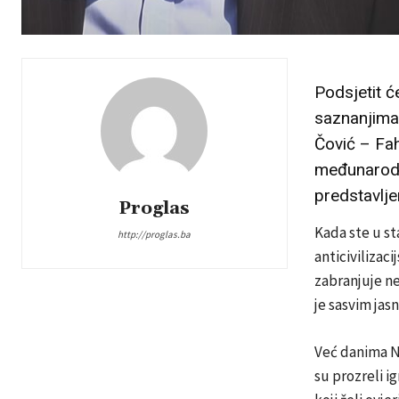
Podsjetit 
saznanjima 
Čović – Fah
međunarodn
predstavlje
Proglas
Kada ste u st
http://proglas.ba
anticivilizac
zabranjuje ne
je sasvim ja
Već danima No
su prozreli 