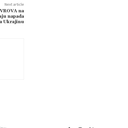
Next article
VROVA na
čaju napada
a Ukrajinu