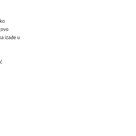
čko
govo
ka izađe u
ić