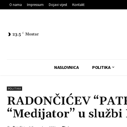
O nama
Impressum
Dojavi vijest
Kontakt
23.5
C
Mostar
NASLOVNICA
POLITIKA
POLITIKA
RADONČIĆEV “PATR
“Medijator” u služb