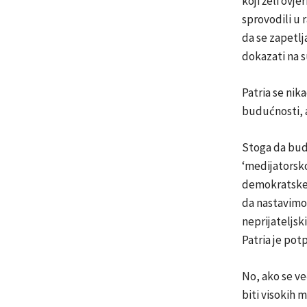
koji želi ovj
sprovodili u 
da se zapetlj
dokazati na 
Patria se nik
budućnosti, a
Stoga da bude
‘medijatorsko
demokratske z
da nastavimo d
neprijateljsk
Patria je po
No, ako se ve
biti visokih 