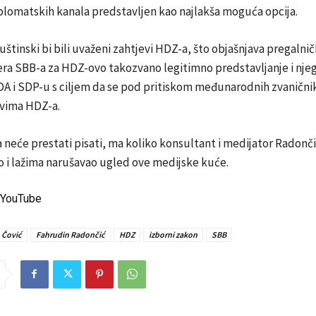
plomatskih kanala predstavljen kao najlakša moguća opcija.
 suštinski bi bili uvaženi zahtjevi HDZ-a, što objašnjava pregalni
era SBB-a za HDZ-ovo takozvano legitimno predstavljanje i nje
DA i SDP-u s ciljem da se pod pritiskom međunarodnih zvanični
evima HDZ-a.
 neće prestati pisati, ma koliko konsultant i medijator Radonč
 i lažima narušavao ugled ove medijske kuće.
: YouTube
 Čović
Fahrudin Radončić
HDZ
izborni zakon
SBB