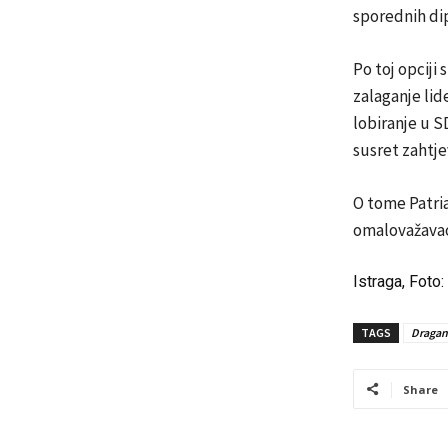
sporednih di
Po toj opciji
zalaganje lid
lobiranje u S
susret zahtj
O tome Patria
omalovažavao
Istraga
, Foto
TAGS
Dragan
Share