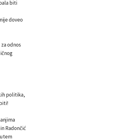
ala biti
 nije doveo
o za odnos
ličnog
h politika,
iti!
nanjima
din Radončić
 putem