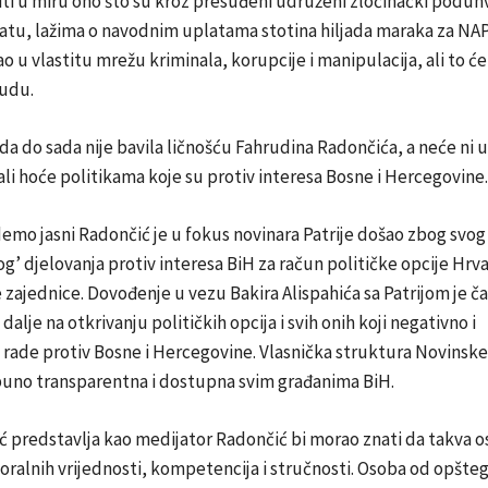
eriti u miru ono što su kroz presuđeni udruženi zločinački poduh
ratu, lažima o navodnim uplatama stotina hiljada maraka za NA
ao u vlastitu mrežu kriminala, korupcije i manipulacija, ali to ć
sudu.
ada do sada nije bavila ličnošću Fahrudina Radončića, a neće ni u
li hoće politikama koje su protiv interesa Bosne i Hercegovine.
mo jasni Radončić je u fokus novinara Patrije došao zbog svog
g’ djelovanja protiv interesa BiH za račun političke opcije Hrv
ajednice. Dovođenje u vezu Bakira Alispahića sa Patrijom je ča
alje na otkrivanju političkih opcija i svih onih koji negativno i
i rade protiv Bosne i Hercegovine. Vlasnička struktura Novinske
tpuno transparentna i dostupna svim građanima BiH.
ć predstavlja kao medijator Radončić bi morao znati da takva 
moralnih vrijednosti, kompetencija i stručnosti. Osoba od opšte