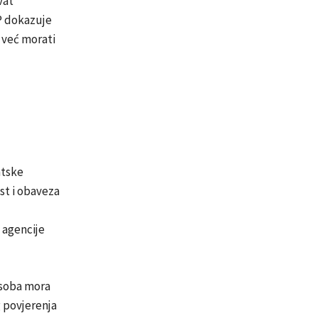
vat
P dokazuje
e već morati
atske
st i obaveza
 agencije
osoba mora
g povjerenja