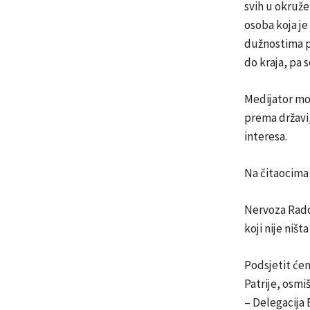
svih u okruže
osoba koja je
dužnostima po
do kraja, pa 
Medijator mož
prema državi,
interesa.
Na čitaocima 
Nervoza Radon
koji nije niš
Podsjetit će
Patrije, osmi
– Delegacija