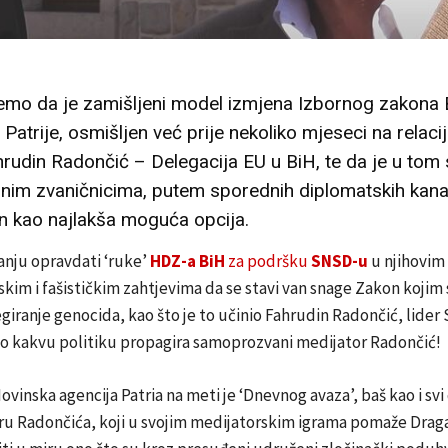
ćemo da je zamišljeni model izmjena Izbornog zakona 
Patrije, osmišljen već prije nekoliko mjeseci na relaci
rudin Radončić – Delegacija EU u BiH, te da je u tom 
im zvaničnicima, putem sporednih diplomatskih kana
n kao najlakša moguća opcija.
anju opravdati ‘ruke’
HDZ-a BiH
za podršku
SNSD-u
u njihovim
ijskim i fašističkim zahtjevima da se stavi van snage Zakon kojim 
giranje genocida, kao što je to učinio Fahrudin Radončić, lider
sno kakvu politiku propagira samoprozvani medijator Radončić!
vinska agencija Patria na meti je ‘Dnevnog avaza’, baš kao i svi 
igru Radončića, koji u svojim medijatorskim igrama pomaže Dra