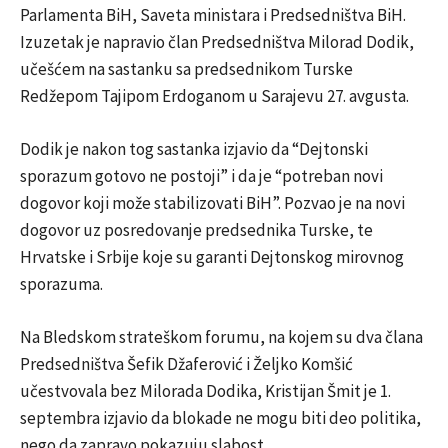
Parlamenta BiH, Saveta ministara i Predsedništva BiH.
Izuzetak je napravio član Predsedništva Milorad Dodik,
učešćem na sastanku sa predsednikom Turske
Redžepom Tajipom Erdoganom u Sarajevu 27. avgusta.
Dodik je nakon tog sastanka izjavio da “Dejtonski
sporazum gotovo ne postoji” i da je “potreban novi
dogovor koji može stabilizovati BiH”. Pozvao je na novi
dogovor uz posredovanje predsednika Turske, te
Hrvatske i Srbije koje su garanti Dejtonskog mirovnog
sporazuma.
Na Bledskom strateškom forumu, na kojem su dva člana
Predsedništva Šefik Džaferović i Željko Komšić
učestvovala bez Milorada Dodika, Kristijan Šmit je 1.
septembra izjavio da blokade ne mogu biti deo politika,
nego da zapravo pokazuju slabost.