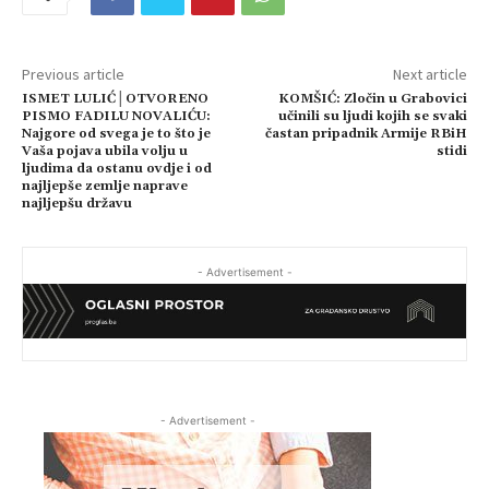
Previous article
Next article
ISMET LULIĆ│OTVORENO
KOMŠIĆ: Zločin u Grabovici
PISMO FADILU NOVALIĆU:
učinili su ljudi kojih se svaki
Najgore od svega je to što je
častan pripadnik Armije RBiH
Vaša pojava ubila volju u
stidi
ljudima da ostanu ovdje i od
najljepše zemlje naprave
najljepšu državu
- Advertisement -
- Advertisement -