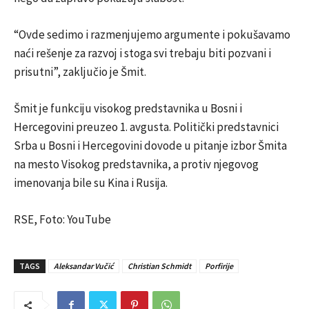
“Ovde sedimo i razmenjujemo argumente i pokušavamo
naći rešenje za razvoj i stoga svi trebaju biti pozvani i
prisutni”, zaključio je Šmit.
Šmit je funkciju visokog predstavnika u Bosni i
Hercegovini preuzeo 1. avgusta. Politički predstavnici
Srba u Bosni i Hercegovini dovode u pitanje izbor Šmita
na mesto Visokog predstavnika, a protiv njegovog
imenovanja bile su Kina i Rusija.
RSE, Foto: YouTube
TAGS
Aleksandar Vučić
Christian Schmidt
Porfirije