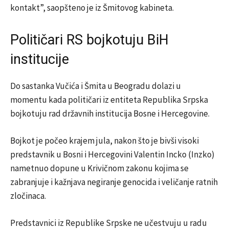
kontakt”, saopšteno je iz Šmitovog kabineta.
Političari RS bojkotuju BiH
institucije
Do sastanka Vučića i Šmita u Beogradu dolazi u
momentu kada političari iz entiteta Republika Srpska
bojkotuju rad državnih institucija Bosne i Hercegovine.
Bojkot je počeo krajem jula, nakon što je bivši visoki
predstavnik u Bosni i Hercegovini Valentin Incko (Inzko)
nametnuo dopune u Krivičnom zakonu kojima se
zabranjuje i kažnjava negiranje genocida i veličanje ratnih
zločinaca.
Predstavnici iz Republike Srpske ne učestvuju u radu