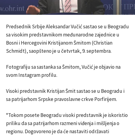
Predsednik Srbije Aleksandar Vučić sastao se u Beogradu
sa visokim predstavnikom međunarodne zajednice u
Bosni i Hercegovini Kristijanom Šmitom (Christian
Schmidt), saopšteno je u četvrtak, 9. septembra.
Fotografiju sa sastanka sa Šmitom, Vučić je objavio na
svom Instagram profilu.
Visoki predstavnik Kristijan Šmit sastao se u Beogradu i
sa patrijarhom Srpske pravoslavne crkve Porfirijem.
“Tokom posete Beogradu visoki predstavnik je iskoristio
priliku da sa patrijarhom razmeni viđenja i mišljenja o
regionu. Dogovoreno je da će nastaviti održavati