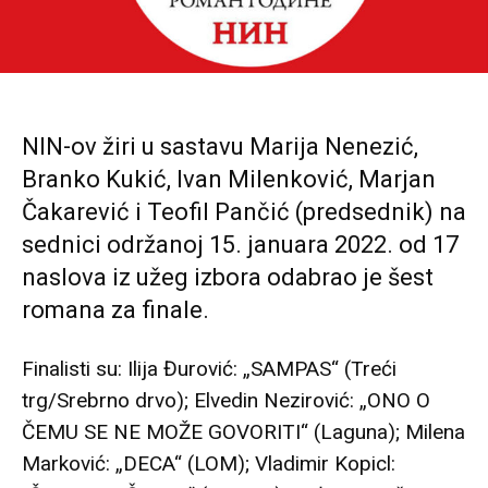
NIN-ov žiri u sastavu Marija Nenezić,
Branko Kukić, Ivan Milenković, Marjan
Čakarević i Teofil Pančić (predsednik) na
sednici održanoj 15. januara 2022. od 17
naslova iz užeg izbora odabrao je šest
romana za finale.
Finalisti su: Ilija Đurović: „SAMPAS“ (Treći
trg/Srebrno drvo); Elvedin Nezirović: „ONO O
ČEMU SE NE MOŽE GOVORITI“ (Laguna); Milena
Marković: „DECA“ (LOM); Vladimir Kopicl: