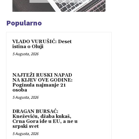
Popularno
VLADO VURUŠIĆ: Deset
istina o Oluji
5 Augusta, 2026
NAJTEŽI RUSKI NAPAD
NA KIJEV OVE GODINE:
Poginula najmanje 21
osoba
5 Augusta, 2026
DRAGAN BURSAĆ:
Kneževiću, džaba kukaš,
Crna Gora ide u EU, a ne u
srpski svet
5 Augusta, 2026