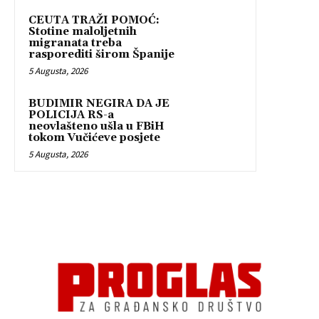
CEUTA TRAŽI POMOĆ:
Stotine maloljetnih
migranata treba
rasporediti širom Španije
5 Augusta, 2026
BUDIMIR NEGIRA DA JE
POLICIJA RS-a
neovlašteno ušla u FBiH
tokom Vučićeve posjete
5 Augusta, 2026