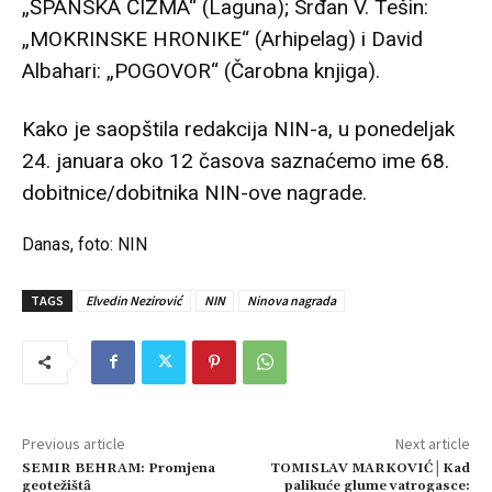
„ŠPANSKA ČIZMA“ (Laguna); Srđan V. Tešin:
„MOKRINSKE HRONIKE“ (Arhipelag) i David
Albahari: „POGOVOR“ (Čarobna knjiga).
Kako je saopštila redakcija NIN-a, u ponedeljak
24. januara oko 12 časova saznaćemo ime 68.
dobitnice/dobitnika NIN-ove nagrade.
Danas, foto: NIN
TAGS
Elvedin Nezirović
NIN
Ninova nagrada
Previous article
Next article
SEMIR BEHRAM: Promjena
TOMISLAV MARKOVIĆ│Kad
geotežištȃ
palikuće glume vatrogasce: