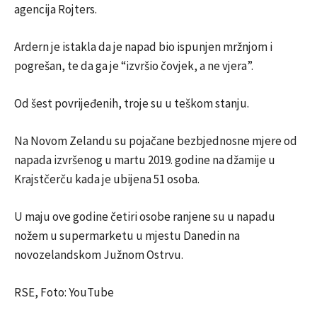
agencija Rojters.
Ardern je istakla da je napad bio ispunjen mržnjom i
pogrešan, te da ga je “izvršio čovjek, a ne vjera”.
Od šest povrijeđenih, troje su u teškom stanju.
Na Novom Zelandu su pojačane bezbjednosne mjere od
napada izvršenog u martu 2019. godine na džamije u
Krajstčerču kada je ubijena 51 osoba.
U maju ove godine četiri osobe ranjene su u napadu
nožem u supermarketu u mjestu Danedin na
novozelandskom Južnom Ostrvu.
RSE, Foto: YouTube