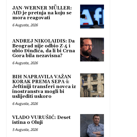
JAN-WERNER MÜLLER:
AfD je pretnja na koju se
mora reagovati
6 Augusta, 2026
ANDREJ NIKOLAIDIS: Da
Beograd nije odbio Z-4 i
ubio Đinđića, da li bi Crna
Gora bila nezavisna?
6 Augusta, 2026
BIH NAPRAVILA VAŽAN
KORAK PREMA SEPA-i:
Jeftiniji transferi novca iz
inostranstva mogli bi
uslijediti uskoro
6 Augusta, 2026
VLADO VURUŠIĆ: Deset
istina o Oluji
5 Augusta, 2026