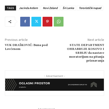
TAGS
Jacinda Ardern
Novi Zeland
Šri Lanka
Teroristički napad
Previous article
Next article
VUK DRAŠKOVIĆ: Buna pod
STATE DEPARTMENT
Lovćenom
OHRABRUJE KOSOVO I
SRBIJU da nastave
moratorijum na pitanja
priznavanja
- Advertisement -