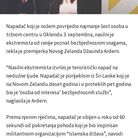
Napadač koji je nožem povrijedio najmanje šest osoba u
tržnom centru u Oklendu 3. septembra, nasilni je
ekstremista od ranije poznat bezbjednosnim snagama,
rekla je premijerka Novog Zelanda Džasinda Ardern.
“Nasilni ekstremista izvršio je teroristički napad na
nedužne ljude. Napadač je porijeklom iz Šri Lanke koji je
na Novom Zelandu deset godina i u proteklih pet godina
bio je ‘osoba od interesa’ bezbjednosnih službi”,
naglasila je Ardern.
Prema njenim riječima, napadač je ubijen u roku od 60
sekundi od pokretanja pohoda koji je bio inspirisan
militantnom organizacijom “Islamska država”, navodi