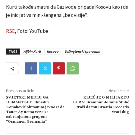
Kurti takođe smatra da Gazivode pripada Kosovu kao i da
je inicijativa mini-šengena „bez vizije“.
RSE
, Foto: YouTube
TAGS
Aljbin Kurti
Kosovo
Vašingtonski sporazum
Previous article
Next article
SVJETSKI MEDIJI GA
RIJEČ JE O MILIJARDU
DEMANTUJU: Elmedin
EURA: Branimir Johnny Štulić
Konaković obmanuo javnost da
traži da mu Croatia Records
Taner Ay nema veze sa
vrati dug
zabranjenom grupom
“Osmanen Germania”