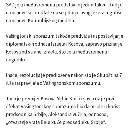
SAD je u međuvremenu predstavilo jednu takvu studiju
na osnovu se predlaže da se pitanje ovog jezera reguliše
na osnovu Kolumbijskog modela.
Vašingtonski sporazum takođe predviđa i uspostavljanje
diplomatskih odnosa Izraela i Kosova, zapravo priznanje
Kosova od strane Izraela, što se u međuvremenu i
dogodilo.
Inače, rezolucija je predložena nakon što je Skupština 7
jula raspravljala o Vašingtonskom sporazumu.
Tada je premijer Kosova Aljbin Kurti izjavio da je prvi
efekat Vašingtonskog sporazuma bio da on ide u korist
predsednika Srbije, Aleksandra Vučića, odnosno,
„otvaranje vrata Bele kuće predsedniku Srbije“.