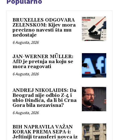
Popularno
BRUXELLES ODGOVARA
ZELENSKOM: Kijev mora
precizno navesti šta mu
nedostaje
6 Augusta, 2026
JAN-WERNER MÜLLER:
AfD je pretnja na koju se
mora reagovati
6 Augusta, 2026
ANDREJ NIKOLAIDIS: Da
Beograd nije odbio Z-4 i
ubio Đinđića, da li bi Crna
Gora bila nezavisna?
6 Augusta, 2026
BIH NAPRAVILA VAŽAN
KORAK PREMA SEPA-i:
Jeftiniji transferi novca iz