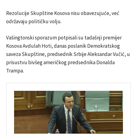
Rezolucije Skupštine Kosova nisu obavezujuće, već
održavaju političku volju.
Vašingtonski sporazum potpisali su tadašnji premijer
Kosova Avdulah Hoti, danas poslanik Demokratskog
saveza Skupštine, predsednik Srbije Aleksandar Vučić, u
prisustvu bivšeg američkog predsednika Donalda
Trampa.