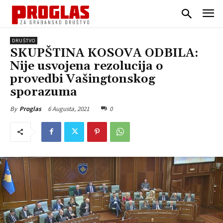
DRUŠTVO
SKUPŠTINA KOSOVA ODBILA:
Nije usvojena rezolucija o
provedbi Vašingtonskog
sporazuma
6 Augusta, 2021
0
By
Proglas