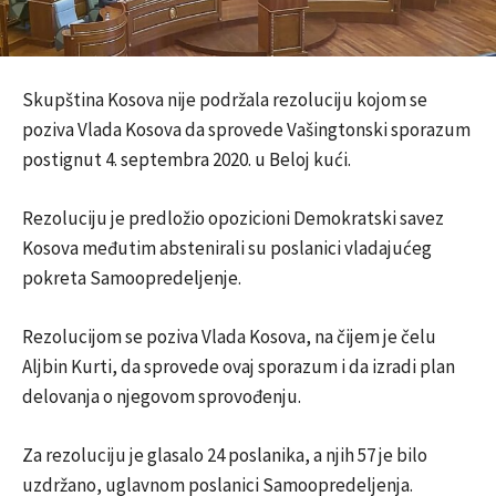
Skupština Kosova nije podržala rezoluciju kojom se
poziva Vlada Kosova da sprovede Vašingtonski sporazum
postignut 4. septembra 2020. u Beloj kući.
Rezoluciju je predložio opozicioni Demokratski savez
Kosova međutim abstenirali su poslanici vladajućeg
pokreta Samoopredeljenje.
Rezolucijom se poziva Vlada Kosova, na čijem je čelu
Aljbin Kurti, da sprovede ovaj sporazum i da izradi plan
delovanja o njegovom sprovođenju.
Za rezoluciju je glasalo 24 poslanika, a njih 57 je bilo
uzdržano, uglavnom poslanici Samoopredeljenja.