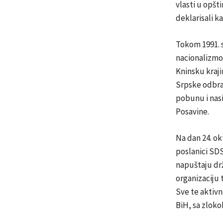
vlasti u opšti
deklarisali ka
Tokom 1991. s
nacionalizmom
Kninsku kraji
Srpske odbra
pobunu i nasi
Posavine.
Na dan 24. ok
poslanici SDS
napuštaju drž
organizaciju 
Sve te aktivn
BiH, sa zlok