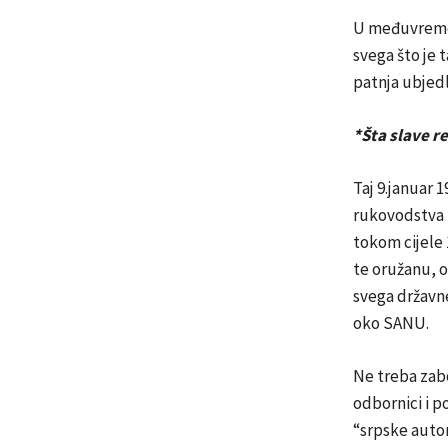
U međuvremen
svega što je t
patnja ubjedl
*Šta slave r
Taj 9.januar 
rukovodstva t
tokom cijele 
te oružanu, o
svega državne
oko SANU.
Ne treba zabo
odbornici i p
“srpske auto