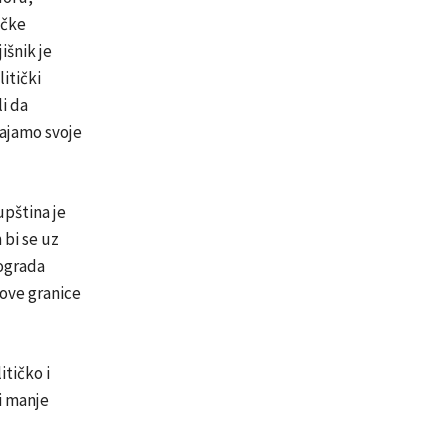
ičke
išnik je
itički
i da
vajamo svoje
upština je
 bi se uz
ograda
nove granice
itičko i
i manje