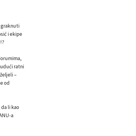
a graknuti
sić i ekipe
!?
m forumima,
budući ratni
željeli –
še od
da li kao
 SANU-a