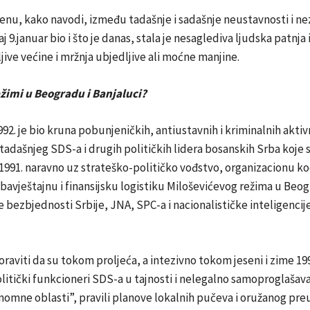
u, kako navodi, između tadašnje i sadašnje neustavnosti i ne
aj 9.januar bio i što je danas, stala je nesaglediva ljudska patnja 
jive većine i mržnja ubjedljive ali moćne manjine.
ežimi u Beogradu i Banjaluci?
1992. je bio kruna pobunjeničkih, antiustavnih i kriminalnih aktiv
adašnjeg SDS-a i drugih političkih lidera bosanskih Srba koje s
1991. naravno uz strateško-političko vođstvo, organizacionu ko
bavještajnu i finansijsku logistiku Miloševićevog režima u Beog
 bezbjednosti Srbije, JNA, SPC-a i nacionalističke inteligenci
raviti da su tokom proljeća, a intezivno tokom jeseni i zime 19
olitički funkcioneri SDS-a u tajnosti i nelegalno samoproglašaval
nomne oblasti”, pravili planove lokalnih pučeva i oružanog pre