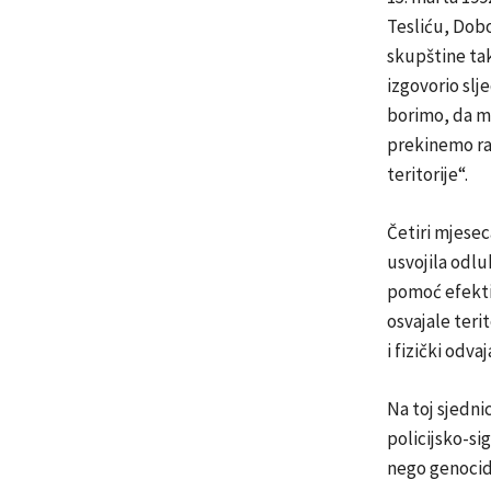
Tesliću, Dobo
skupštine tak
izgovorio slj
borimo, da ma
prekinemo raz
teritorije“.
Četiri mjesec
usvojila odluk
pomoć efekti
osvajale teri
i fizički odva
Na toj sjedni
policijsko-si
nego genocid