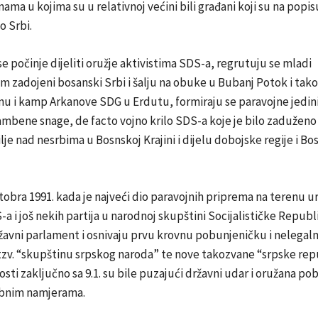
nama u kojima su u relativnoj većini bili građani koji su na popis
o Srbi.
e počinje dijeliti oružje aktivistima SDS-a, regrutuju se mladi
 zadojeni bosanski Srbi i šalju na obuke u Bubanj Potok i tak
nu i kamp Arkanove SDG u Erdutu, formiraju se paravojne jedini
mbene snage, de facto vojno krilo SDS-a koje je bilo zaduženo
lje nad nesrbima u Bosnskoj Krajini i dijelu dobojske regije i B
tobra 1991. kada je najveći dio paravojnih priprema na terenu u
-a i još nekih partija u narodnoj skupštini Socijalističke Republ
avni parlament i osnivaju prvu krovnu pobunjeničku i nelegaln
tzv. “skupštinu srpskog naroda” te nove takozvane “srpske rep
osti zaključno sa 9.1. su bile puzajući državni udar i oružana po
obnim namjerama.