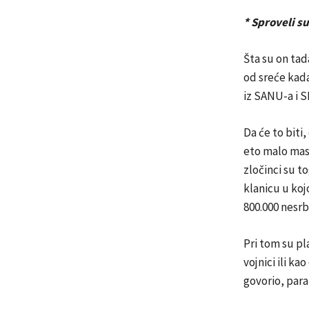
* Sproveli su
Šta su on tad
od sreće kada 
iz SANU-a i S
Da će to biti
eto malo masi
zločinci su tog
klanicu u kojo
800.000 nesrb
Pri tom su pl
vojnici ili ka
govorio, para