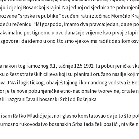
ju i cijeloj Bosanskoj Krajini. Na jednoj od sjednica te pobunjen
ozvane “srpske republike” osuđeni ratni zločinac Momčilo Kraj
edeću rečenicu: “Mi gospodo, imamo dva pravca: jedan, da se pol
ksimalno postignemo u ovo današnje vrijeme kao prvoj etapi il
govore i da idemo u ono što smo vjekovima radili: da silom os
a nakon tog famoznog 9.1, tačnije 12.5.1992. ta pobunjenička sk
u o šest strateških ciljeva koji su planirali oružano nasilje kojim
va JNA i logističkog, obavještajnog i komandnog vodstva iz Be
torije te nove pobunjeničke etno-nacionalne tvorevine, crtale 
jali i razgraničavali bosanski Srbi od Bošnjaka.
ci sam Ratko Mladić je jasno i glasno konstatovao da je to što pol
gurnosno rukovodstvo bosanskih Srba tada želi postići, ni više n
.