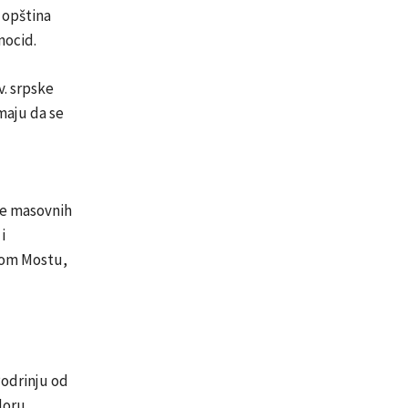
 opština
nocid.
. srpske
emaju da se
je masovnih
i
skom Mostu,
Podrinju od
doru,