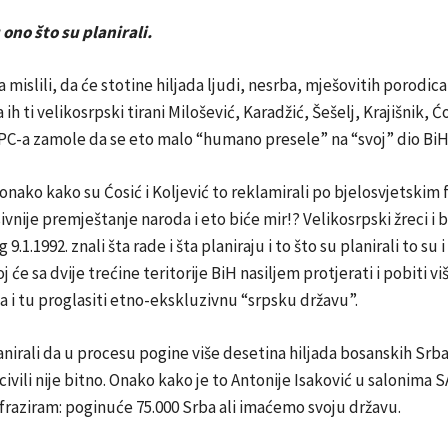
 ono što su planirali.
a mislili, da će stotine hiljada ljudi, nesrba, mješovitih porodic
ih ti velikosrpski tirani Milošević, Karadžić, Šešelj, Krajišnik, Ćo
PC-a zamole da se eto malo “humano presele” na “svoj” dio BiH
, onako kako su Ćosić i Koljević to reklamirali po bjelosvjetski
vnije premještanje naroda i eto biće mir!? Velikosrpski žreci i 
 9.1.1992. znali šta rade i šta planiraju i to što su planirali to su i 
j će sa dvije trećine teritorije BiH nasiljem protjerati i pobiti vi
a i tu proglasiti etno-ekskluzivnu “srpsku državu”.
anirali da u procesu pogine više desetina hiljada bosanskih Srba 
o civili nije bitno. Onako kako je to Antonije Isaković u salonima
fraziram: poginuće 75.000 Srba ali imaćemo svoju državu.