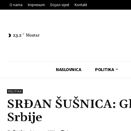
O nama
Impressum
Dojavi vijest
Kontakt
23.2
C
Mostar
NASLOVNICA
POLITIKA
POLITIKA
SRĐAN ŠUŠNICA: Gle
Srbije