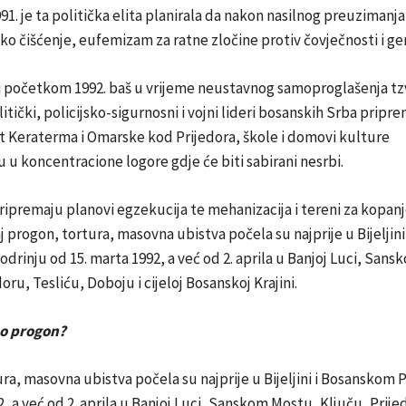
1. je ta politička elita planirala da nakon nasilnog preuzimanja
čko čišćenje, eufemizam za ratne zločine protiv čovječnosti i ge
 i početkom 1992. baš u vrijeme neustavnog samoproglašenja tzv
itički, policijsko-sigurnosni i vojni lideri bosanskih Srba pripr
t Keraterma i Omarske kod Prijedora, škole i domovi kulture
u koncentracione logore gdje će biti sabirani nesrbi.
ripremaju planovi egzekucija te mehanizacija i tereni za kopan
j progon, tortura, masovna ubistva počela su najprije u Bijeljini 
rinju od 15. marta 1992, a već od 2. aprila u Banjoj Luci, San
oru, Tesliću, Doboju i cijeloj Bosanskoj Krajini.
eo progon?
ra, masovna ubistva počela su najprije u Bijeljini i Bosanskom 
2, a već od 2. aprila u Banjoj Luci, Sanskom Mostu, Ključu, Prije