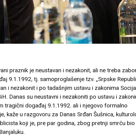
ani praznik je neustavan i nezakonit, ali ne treba zabor
aj 9.1.1992, tj. samoproglašenje tzv. „Srpske Republ
an i nezakonit i po tadašnjim ustavu i zakonima Socijal
iH. Danas su neustavni i nezakoniti po ustavu i zakon
am tragični događaj 9.1.1992. ali i njegovo formalno
je, kaže u razgovoru za
Danas
Srđan Šušnica, kulturol
blicista koji je, pre par godina, zbog pretnji smrću bio 
Banjaluku.