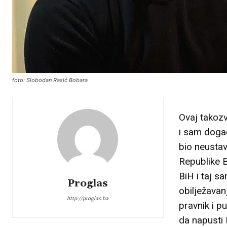
foto: Slobodan Rasić Bobara
Ovaj takozv
i sam događ
bio neustav
Republike B
BiH i taj s
Proglas
obilježavan
http://proglas.ba
pravnik i pu
da napusti 