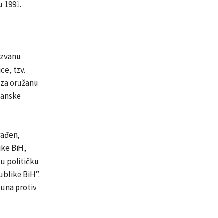
u 1991.
ozvanu
ce, tzv.
 za oružanu
osanske
rađen,
ike BiH,
u političku
ublike BiH”.
buna protiv