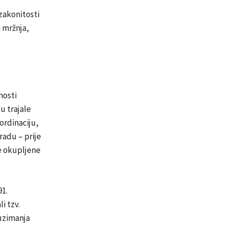
zakonitosti
i mržnja,
nosti
u trajale
ordinaciju,
radu – prije
je okupljene
91.
i tzv.
uzimanja