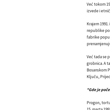
Već tokom 199
izvede i etni
Krajem 1991.
republike pol
fabrike popu
prenamjenuju 
Već tada se p
grobnica. A ta
Bosanskom Pod
Ključu, Prijed
*Gde je poč
Progon, tortu
15. marta 199