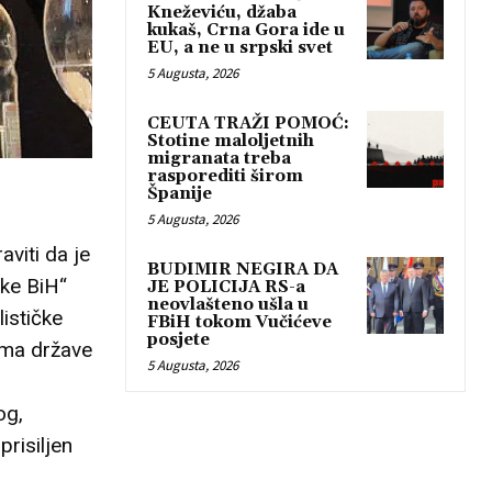
Kneževiću, džaba
kukaš, Crna Gora ide u
EU, a ne u srpski svet
5 Augusta, 2026
CEUTA TRAŽI POMOĆ:
Stotine maloljetnih
migranata treba
rasporediti širom
Španije
5 Augusta, 2026
aviti da je
BUDIMIR NEGIRA DA
ike BiH“
JE POLICIJA RS-a
neovlašteno ušla u
ističke
FBiH tokom Vučićeve
posjete
ima države
5 Augusta, 2026
og,
prisiljen