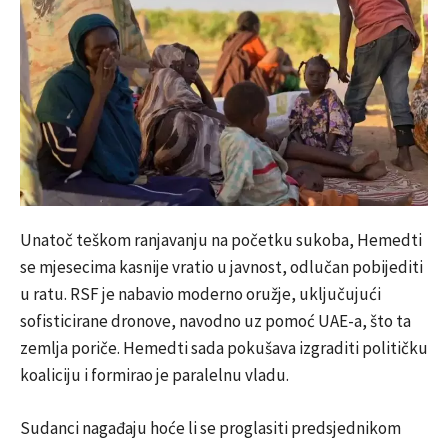
Unatoč teškom ranjavanju na početku sukoba, Hemedti
se mjesecima kasnije vratio u javnost, odlučan pobijediti
u ratu. RSF je nabavio moderno oružje, uključujući
sofisticirane dronove, navodno uz pomoć UAE-a, što ta
zemlja poriče. Hemedti sada pokušava izgraditi političku
koaliciju i formirao je paralelnu vladu.
Sudanci nagađaju hoće li se proglasiti predsjednikom