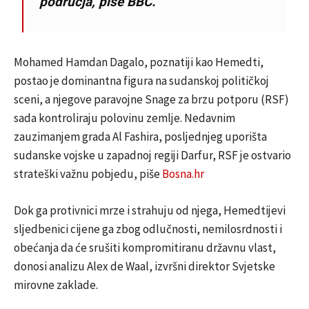
područja, piše BBC.
Mohamed Hamdan Dagalo, poznatiji kao Hemedti,
postao je dominantna figura na sudanskoj političkoj
sceni, a njegove paravojne Snage za brzu potporu (RSF)
sada kontroliraju polovinu zemlje. Nedavnim
zauzimanjem grada Al Fashira, posljednjeg uporišta
sudanske vojske u zapadnoj regiji Darfur, RSF je ostvario
strateški važnu pobjedu, piše
Bosna.hr
Dok ga protivnici mrze i strahuju od njega, Hemedtijevi
sljedbenici cijene ga zbog odlučnosti, nemilosrdnosti i
obećanja da će srušiti kompromitiranu državnu vlast,
donosi analizu Alex de Waal, izvršni direktor Svjetske
mirovne zaklade.