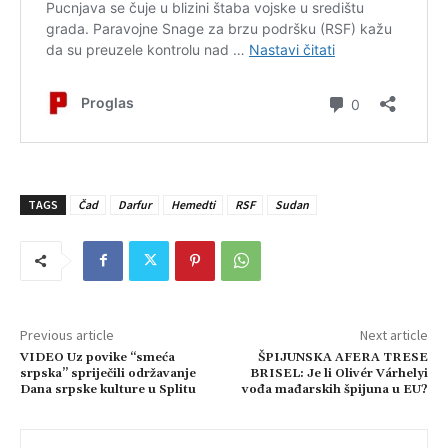
TAGS
Čad
Darfur
Hemedti
RSF
Sudan
Previous article
Next article
VIDEO Uz povike “smeća
ŠPIJUNSKA AFERA TRESE
srpska” spriječili održavanje
BRISEL: Je li Olivér Várhelyi
Dana srpske kulture u Splitu
vođa mađarskih špijuna u EU?