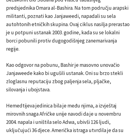
predsjednika Omara al-Bashira. Na tom području arapski
militanti, poznati kao Janjaweedi, napadali su sela
autohtonih etničkih skupina. Ovaj ciklus nasilja prerastao
je u potpuni ustanak 2003. godine, kada su se lokalni
borci pobunili protiv dugogodišnjeg zanemarivanja
regije.
Kao odgovor na pobunu, Bashir je masovno unovačio
Janjaweede kako bi ugušili ustanak. Oni su brzo stekli
zloglasnu reputaciju zbog paljenja sela, pljačke,
silovanja i ubojstava.
Hemedtijeva jedinica bila je među njima, a izvještaj
mirovnih snaga Afričke unije navodi da je u novembru
2004. napala i uništila selo Adwa, ubivši 126 ljudi,
uključujući 36 djece. Američka istraga utvrdila je da su