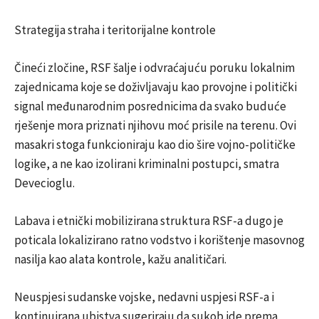
Strategija straha i teritorijalne kontrole
Čineći zločine, RSF šalje i odvraćajuću poruku lokalnim
zajednicama koje se doživljavaju kao provojne i politički
signal međunarodnim posrednicima da svako buduće
rješenje mora priznati njihovu moć prisile na terenu. Ovi
masakri stoga funkcioniraju kao dio šire vojno-političke
logike, a ne kao izolirani kriminalni postupci, smatra
Devecioglu.
Labava i etnički mobilizirana struktura RSF-a dugo je
poticala lokalizirano ratno vodstvo i korištenje masovnog
nasilja kao alata kontrole, kažu analitičari.
Neuspjesi sudanske vojske, nedavni uspjesi RSF-a i
kontinuirana ubistva sugeriraju da sukob ide prema