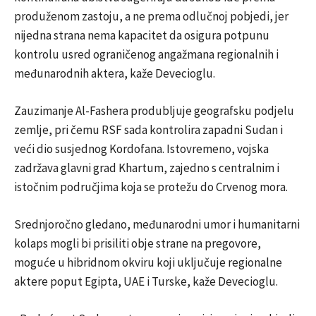
produženom zastoju, a ne prema odlučnoj pobjedi, jer
nijedna strana nema kapacitet da osigura potpunu
kontrolu usred ograničenog angažmana regionalnih i
međunarodnih aktera, kaže Devecioglu.
Zauzimanje Al-Fashera produbljuje geografsku podjelu
zemlje, pri čemu RSF sada kontrolira zapadni Sudan i
veći dio susjednog Kordofana. Istovremeno, vojska
zadržava glavni grad Khartum, zajedno s centralnim i
istočnim područjima koja se protežu do Crvenog mora.
Srednjoročno gledano, međunarodni umor i humanitarni
kolaps mogli bi prisiliti obje strane na pregovore,
moguće u hibridnom okviru koji uključuje regionalne
aktere poput Egipta, UAE i Turske, kaže Devecioglu.