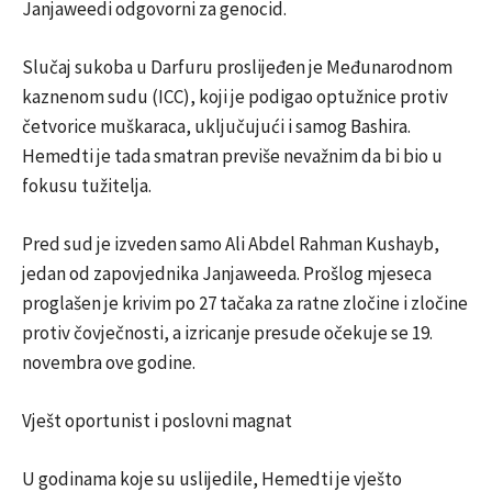
Janjaweedi odgovorni za genocid.
Slučaj sukoba u Darfuru proslijeđen je Međunarodnom
kaznenom sudu (ICC), koji je podigao optužnice protiv
četvorice muškaraca, uključujući i samog Bashira.
Hemedti je tada smatran previše nevažnim da bi bio u
fokusu tužitelja.
Pred sud je izveden samo Ali Abdel Rahman Kushayb,
jedan od zapovjednika Janjaweeda. Prošlog mjeseca
proglašen je krivim po 27 tačaka za ratne zločine i zločine
protiv čovječnosti, a izricanje presude očekuje se 19.
novembra ove godine.
Vješt oportunist i poslovni magnat
U godinama koje su uslijedile, Hemedti je vješto