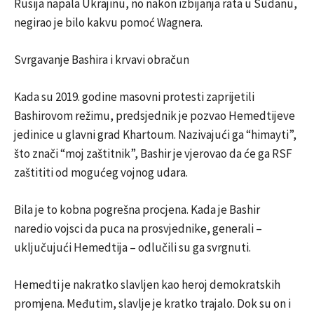
Rusija napala Ukrajinu, no nakon izbijanja rata u Sudanu,
negirao je bilo kakvu pomoć Wagnera.
Svrgavanje Bashira i krvavi obračun
Kada su 2019. godine masovni protesti zaprijetili
Bashirovom režimu, predsjednik je pozvao Hemedtijeve
jedinice u glavni grad Khartoum. Nazivajući ga “himayti”,
što znači “moj zaštitnik”, Bashir je vjerovao da će ga RSF
zaštititi od mogućeg vojnog udara.
Bila je to kobna pogrešna procjena. Kada je Bashir
naredio vojsci da puca na prosvjednike, generali –
uključujući Hemedtija – odlučili su ga svrgnuti.
Hemedti je nakratko slavljen kao heroj demokratskih
promjena. Međutim, slavlje je kratko trajalo. Dok su on i