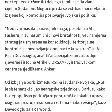
odcijepljene države ili i dalje gaji ambicije da vlada
cijelim Sudanom. Moguće je i da se vidi kao moćni vladar
iz sjene koji kontrolira poslovanje, vojsku i politiku.
“Nedavni masakri paravojnih snaga, posebno u Al-
Fasheru, nisu nasumični činovi brutalnosti, već namjerna
strategija usmjerena na konsolidaciju teritorijalne
kontrole i uspostavljanje dominacije kroz strah”, kaže
Kaan Devecioglu, analitičar specijaliziran za studije
sjeverne i istočne Afrike u ORSAM-u, istraživačkom
centru sa sjedištem u Ankari.
Od izbijanja borbi između RSF-a i sudanske vojske, „RSF
je sistematski ciljao nearapske zajednice u Darfuru kako
bi depopulisao područja otpora, uništio lokalnu upravu i
osigurao pristup resursima i rutama snabdijevanja“, kaže
Devecioglu za TRT World.