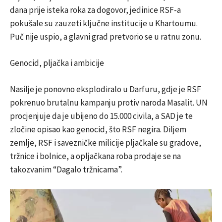
dana prije isteka roka za dogovor, jedinice RSF-a
pokušale su zauzeti ključne institucije u Khartoumu.
Puč nije uspio, a glavni grad pretvorio se u ratnu zonu.
Genocid, pljačka i ambicije
Nasilje je ponovno eksplodiralo u Darfuru, gdje je RSF
pokrenuo brutalnu kampanju protiv naroda Masalit. UN
procjenjuje da je ubijeno do 15.000 civila, a SAD je te
zločine opisao kao genocid, što RSF negira. Diljem
zemlje, RSF i savezničke milicije pljačkale su gradove,
tržnice i bolnice, a opljačkana roba prodaje se na
takozvanim “Dagalo tržnicama”.