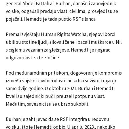
general Abdel Fattah al-Burhan, današnji zapovjednik
vojske, odgađali predaju vlasti civilima, prosvjedi su se
pojačali. Hemedti je tada pustio RSF s lanca.
Prema izvještaju Human Rights Watcha, njegovi borci
ubili su stotine ljudi, silovali žene i bacali muškarce u Nil
s ciglama vezanim za gležnjeve. Hemedti je negirao
odgovornost za te zločine.
Pod međunarodnim pritiskom, dogovoren je kompromis
između vojske i civilnih vlasti, no krhki suživot trajao je
samo dvije godine. U oktobru 2021. Burhan i Hemedti
izveli su zajednički puč i preuzeli potpunu vlast.
Međutim, saveznici su se ubrzo sukobili.
Burhan je zahtijevao da se RSF integrira u redovnu
vojsku, što je Hemedti odbio. U aprilu 2023., nekoliko