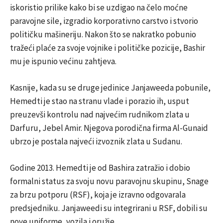
iskoristio prilike kako bi se uzdigao na čelo moćne
paravojne sile, izgradio korporativno carstvo i stvorio
političku mašineriju. Nakon što se nakratko pobunio
tražeći plaće za svoje vojnike i političke pozicije, Bashir
mu je ispunio većinu zahtjeva.
Kasnije, kada su se druge jedinice Janjaweeda pobunile,
Hemedti je stao na stranu vlade i porazio ih, usput
preuzevši kontrolu nad najvećim rudnikom zlata u
Darfuru, Jebel Amir. Njegova porodična firma Al-Gunaid
ubrzo je postala najveći izvoznik zlata u Sudanu.
Godine 2013. Hemedti je od Bashira zatražio i dobio
formalni status za svoju novu paravojnu skupinu, Snage
za brzu potporu (RSF), koja je izravno odgovarala
predsjedniku. Janjaweedi su integrirani u RSF, dobili su
nove uniforme, vozila i oružje.