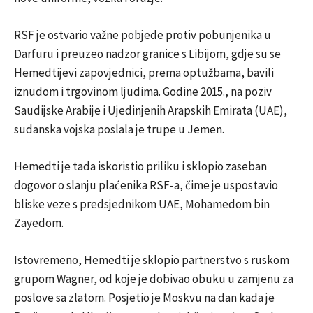
RSF je ostvario važne pobjede protiv pobunjenika u
Darfuru i preuzeo nadzor granice s Libijom, gdje su se
Hemedtijevi zapovjednici, prema optužbama, bavili
iznudom i trgovinom ljudima. Godine 2015., na poziv
Saudijske Arabije i Ujedinjenih Arapskih Emirata (UAE),
sudanska vojska poslala je trupe u Jemen.
Hemedti je tada iskoristio priliku i sklopio zaseban
dogovor o slanju plaćenika RSF-a, čime je uspostavio
bliske veze s predsjednikom UAE, Mohamedom bin
Zayedom.
Istovremeno, Hemedti je sklopio partnerstvo s ruskom
grupom Wagner, od koje je dobivao obuku u zamjenu za
poslove sa zlatom. Posjetio je Moskvu na dan kada je