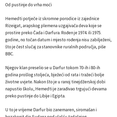
Od pustinje do vrha moći
Hemedti potječe iz skromne porodice iz zajednice
Rizeigat, arapskog plemena uzgajivača deva koje se
prostire preko Čada i Darfura. Rođen je 1974. ili 1975.
godine, no točan datum i mjesto rođenja nisu zabilježeni,
što je čest slučaj za stanovnike ruralnih područja, piše
BBC.
Njegov klan preselio se u Darfur tokom 70-ih i 80-ih
godina prošlog stoljeća, bježeći od rata i tražeći bolje
životne uvjete. Nakon što je u ranoj tinejdžerskoj dobi
napustio školu, Hemedti je zarađivao trgujući devama
preko pustinje do Libije i Egipta.
U to je vrijeme Darfur bio zanemaren, siromašan i
bezakonit dio Sudana pod vlašću tadašnjeg