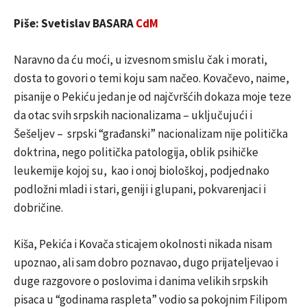
Piše: Svetislav BASARA
CdM
Naravno da ću moći, u izvesnom smislu čak i morati,
dosta to govori o temi koju sam načeo. Kovačevo, naime,
pisanije o Pekiću jedan je od najčvršćih dokaza moje teze
da otac svih srpskih nacionalizama – uključujući i
Šešeljev – srpski “građanski” nacionalizam nije politička
doktrina, nego politička patologija, oblik psihičke
leukemije kojoj su, kao i onoj biološkoj, podjednako
podložni mladi i stari, geniji i glupani, pokvarenjaci i
dobričine.
Kiša, Pekića i Kovača sticajem okolnosti nikada nisam
upoznao, ali sam dobro poznavao, dugo prijateljevao i
duge razgovore o poslovima i danima velikih srpskih
pisaca u “godinama raspleta” vodio sa pokojnim Filipom