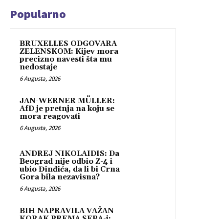
Popularno
BRUXELLES ODGOVARA
ZELENSKOM: Kijev mora
precizno navesti šta mu
nedostaje
6 Augusta, 2026
JAN-WERNER MÜLLER:
AfD je pretnja na koju se
mora reagovati
6 Augusta, 2026
ANDREJ NIKOLAIDIS: Da
Beograd nije odbio Z-4 i
ubio Đinđića, da li bi Crna
Gora bila nezavisna?
6 Augusta, 2026
BIH NAPRAVILA VAŽAN
KORAK PREMA SEPA-i: