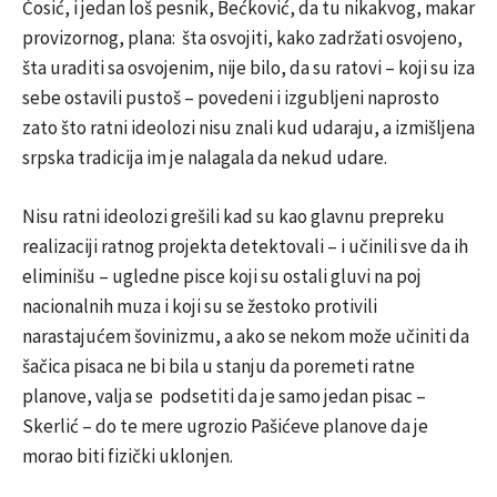
Ćosić, i jedan loš pesnik, Bećković, da tu nikakvog, makar
provizornog, plana: šta osvojiti, kako zadržati osvojeno,
šta uraditi sa osvojenim, nije bilo, da su ratovi – koji su iza
sebe ostavili pustoš – povedeni i izgubljeni naprosto
zato što ratni ideolozi nisu znali kud udaraju, a izmišljena
srpska tradicija im je nalagala da nekud udare.
Nisu ratni ideolozi grešili kad su kao glavnu prepreku
realizaciji ratnog projekta detektovali – i učinili sve da ih
eliminišu – ugledne pisce koji su ostali gluvi na poj
nacionalnih muza i koji su se žestoko protivili
narastajućem šovinizmu, a ako se nekom može učiniti da
šačica pisaca ne bi bila u stanju da poremeti ratne
planove, valja se podsetiti da je samo jedan pisac –
Skerlić – do te mere ugrozio Pašićeve planove da je
morao biti fizički uklonjen.