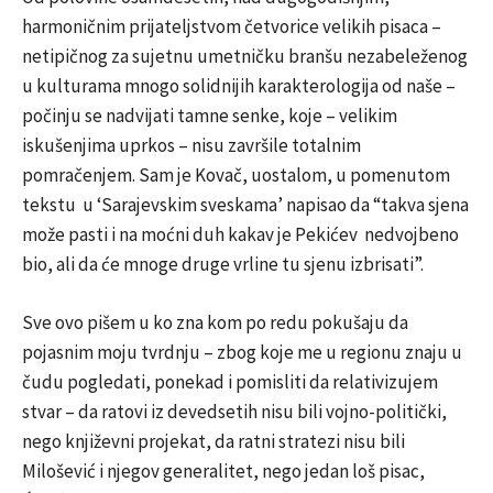
harmoničnim prijateljstvom četvorice velikih pisaca –
netipičnog za sujetnu umetničku branšu nezabeleženog
u kulturama mnogo solidnijih karakterologija od naše –
počinju se nadvijati tamne senke, koje – velikim
iskušenjima uprkos – nisu završile totalnim
pomračenjem. Sam je Kovač, uostalom, u pomenutom
tekstu u ‘Sarajevskim sveskama’ napisao da “takva sjena
može pasti i na moćni duh kakav je Pekićev nedvojbeno
bio, ali da će mnoge druge vrline tu sjenu izbrisati”.
Sve ovo pišem u ko zna kom po redu pokušaju da
pojasnim moju tvrdnju – zbog koje me u regionu znaju u
čudu pogledati, ponekad i pomisliti da relativizujem
stvar – da ratovi iz devedsetih nisu bili vojno-politički,
nego književni projekat, da ratni stratezi nisu bili
Milošević i njegov generalitet, nego jedan loš pisac,