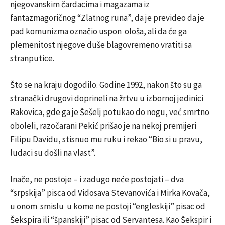
njegovanskim čardacima i magazama iz
fantazmagoričnog “Zlatnog runa”, da je prevideo da je
pad komunizma označio uspon ološa, ali da će ga
plemenitost njegove duše blagovremeno vratiti sa
stranputice.
Što se na kraju dogodilo. Godine 1992, nakon što su ga
stranački drugovi doprineli na žrtvu u izbornoj jedinici
Rakovica, gde ga je Šešelj potukao do nogu, već smrtno
oboleli, razočarani Pekić prišao je na nekoj premijeri
Filipu Davidu, stisnuo mu ruku i rekao “Bio si u pravu,
ludaci su došli na vlast”.
Inače, ne postoje – i zadugo neće postojati – dva
“srpskija” pisca od Vidosava Stevanovića i Mirka Kovača,
u onom smislu u kome ne postoji “engleskiji” pisac od
Šekspira ili “španskiji” pisac od Servantesa. Kao Šekspir i