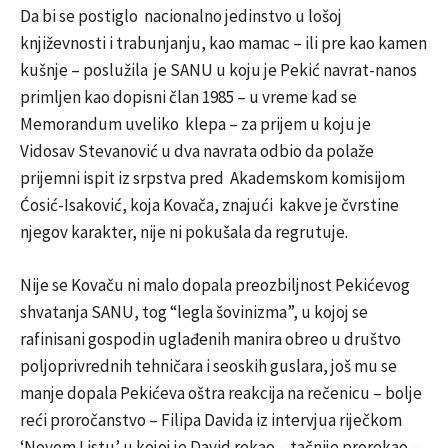
Da bi se postiglo nacionalno jedinstvo u lošoj
književnosti i trabunjanju, kao mamac – ili pre kao kamen
kušnje – poslužila je SANU u koju je Pekić navrat-nanos
primljen kao dopisni član 1985 – u vreme kad se
Memorandum uveliko klepa – za prijem u koju je
Vidosav Stevanović u dva navrata odbio da polaže
prijemni ispit iz srpstva pred Akademskom komisijom
Ćosić-Isaković, koja Kovača, znajući kakve je čvrstine
njegov karakter, nije ni pokušala da regrutuje.
Nije se Kovaču ni malo dopala preozbiljnost Pekićevog
shvatanja SANU, tog “legla šovinizma”, u kojoj se
rafinisani gospodin uglađenih manira obreo u društvo
poljoprivrednih tehničara i seoskih guslara, još mu se
manje dopala Pekićeva oštra reakcija na rečenicu – bolje
reći proročanstvo – Filipa Davida iz intervjua riječkom
‘Novom Listu’ u kojoj je David rekao – tačnije prorekao –