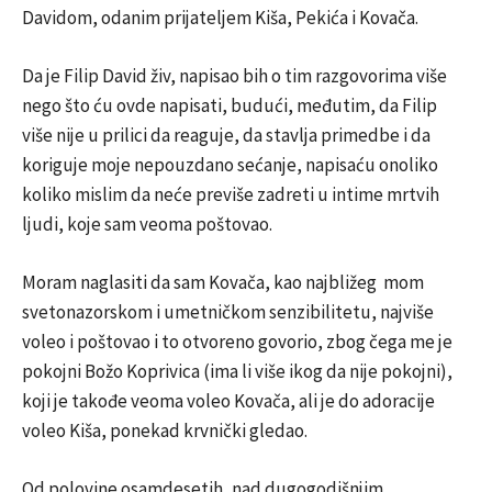
Davidom, odanim prijateljem Kiša, Pekića i Kovača.
Da je Filip David živ, napisao bih o tim razgovorima više
nego što ću ovde napisati, budući, međutim, da Filip
više nije u prilici da reaguje, da stavlja primedbe i da
koriguje moje nepouzdano sećanje, napisaću onoliko
koliko mislim da neće previše zadreti u intime mrtvih
ljudi, koje sam veoma poštovao.
Moram naglasiti da sam Kovača, kao najbližeg mom
svetonazorskom i umetničkom senzibilitetu, najviše
voleo i poštovao i to otvoreno govorio, zbog čega me je
pokojni Božo Koprivica (ima li više ikog da nije pokojni),
koji je takođe veoma voleo Kovača, ali je do adoracije
voleo Kiša, ponekad krvnički gledao.
Od polovine osamdesetih, nad dugogodišnjim,