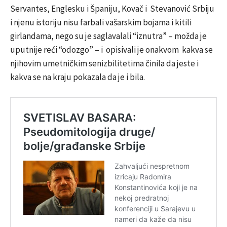
Servantes, Englesku i Španiju, Kovač i Stevanović Srbiju
i njenu istoriju nisu farbali vašarskim bojama i kitili
girlandama, nego su je saglavalali “iznutra” – možda je
uputnije reći “odozgo” – i opisivali je onakvom kakva se
njihovim umetničkim senizbilitetima činila da jeste i
kakva se na kraju pokazala da je i bila.