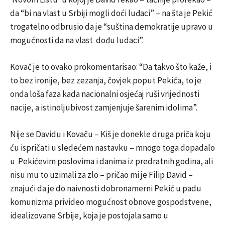
da “bi na vlast u Srbiji mogli doći luđaci” – na šta je Pekić
trogatelno odbrusio da je “suština demokratije upravo u
mogućnosti da na vlast dođu ludaci”.
Kovač je to ovako prokomentarisao: “Da takvo što kaže, i
to bez ironije, bez zezanja, čovjek poput Pekića, to je
onda loša faza kada nacionalni osjećaj ruši vrijednosti
nacije, a istinoljubivost zamjenjuje šarenim idolima”.
Nije se Davidu i Kovaču – Kiš je donekle druga priča koju
ću ispričati u sledećem nastavku – mnogo toga dopadalo
u Pekićevim poslovima i danima iz predratnih godina, ali
nisu mu to uzimali za zlo – pričao mi je Filip David –
znajući da je do naivnosti dobronamerni Pekić u padu
komunizma privideo mogućnost obnove gospodstvene,
idealizovane Srbije, koja je postojala samo u