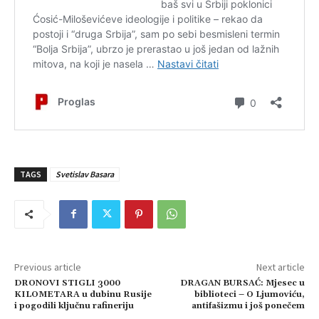
TAGS
Svetislav Basara
Previous article
Next article
DRONOVI STIGLI 3000
DRAGAN BURSAĆ: Mjesec u
KILOMETARA u dubinu Rusije
biblioteci – O Ljumoviću,
i pogodili ključnu rafineriju
antifašizmu i još ponečem