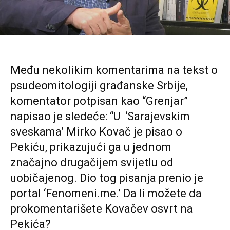
Među nekolikim komentarima na tekst o
psudeomitologiji građanske Srbije,
komentator potpisan kao “Grenjar”
napisao je sledeće: “U ‘Sarajevskim
sveskama’ Mirko Kovač je pisao o
Pekiću, prikazujući ga u jednom
značajno drugačijem svijetlu od
uobičajenog. Dio tog pisanja prenio je
portal ‘Fenomeni.me.’ Da li možete da
prokomentarišete Kovačev osvrt na
Pekića?