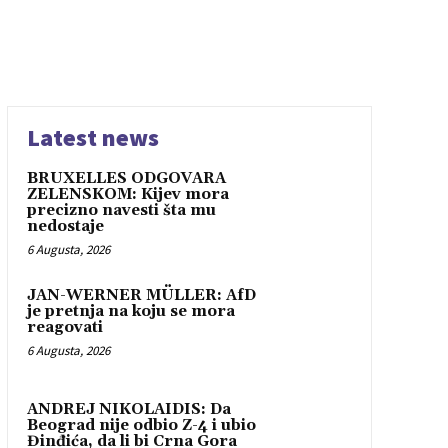
Latest news
BRUXELLES ODGOVARA
ZELENSKOM: Kijev mora
precizno navesti šta mu
nedostaje
6 Augusta, 2026
JAN-WERNER MÜLLER: AfD
je pretnja na koju se mora
reagovati
6 Augusta, 2026
ANDREJ NIKOLAIDIS: Da
Beograd nije odbio Z-4 i ubio
Đinđića, da li bi Crna Gora