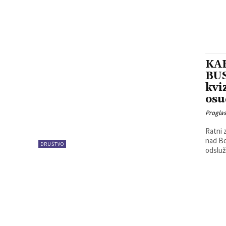
KAK
BUS
kvi
osu
Progla
Ratni 
nad Bo
DRUŠTVO
odsluže