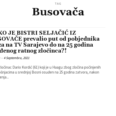
TAG
Busovača
O JE BISTRI SELJAČIĆ IZ
OVAČE prevalio put od pobjednika
za na TV Sarajevo do na 25 godina
đenog ratnog zločinca?!
s
-
4 Septembra, 2021
zločinac Dario Kordić (61) koji je u Haagu zbog zločina počinjenih
šnjacima u srednjoj Bosni osuđen na 25 godina zatvora, nakon
nja...